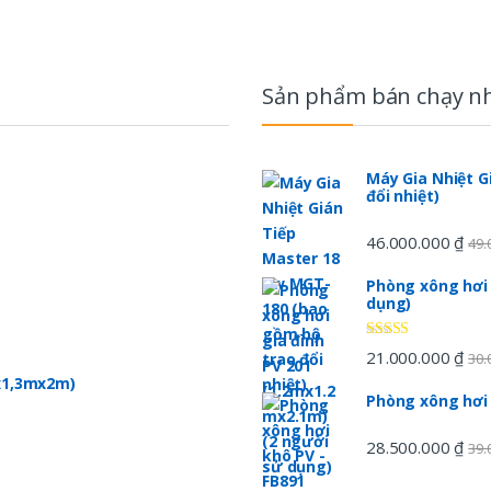
Sản phẩm bán chạy n
Máy Gia Nhiệt G
đổi nhiệt)
46.000.000
₫
49.
Phòng xông hơi 
dụng)
Được xếp
21.000.000
₫
30.
hạng
5.00
5
mx1,3mx2m)
sao
Phòng xông hơi
28.500.000
₫
39.