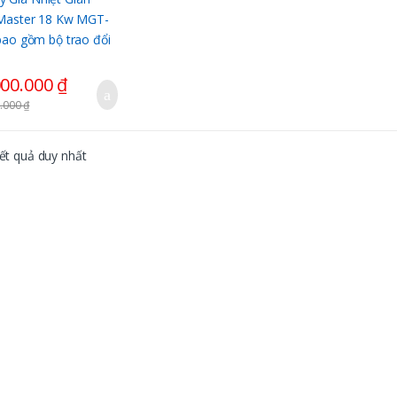
)
000.000
₫
0.000
₫
kết quả duy nhất