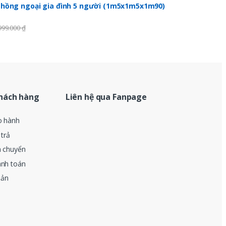
 hồng ngoại gia đình 5 người (1m5x1m5x1m90)
999.000
₫
hách hàng
Liên hệ qua Fanpage
o hành
 trả
n chuyển
anh toán
oản