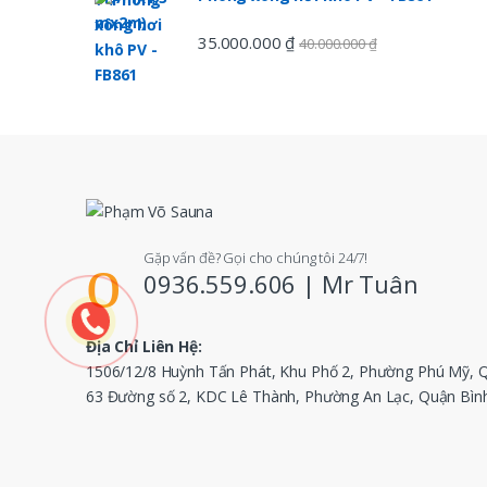
s
35.000.000
₫
40.000.000
₫
e
l
Gặp vấn đề? Gọi cho chúng tôi 24/7!
0936.559.606 | Mr Tuân
Địa Chỉ Liên Hệ:
1506/12/8 Huỳnh Tấn Phát, Khu Phố 2, Phường Phú Mỹ, 
63 Đường số 2, KDC Lê Thành, Phường An Lạc, Quận Bì