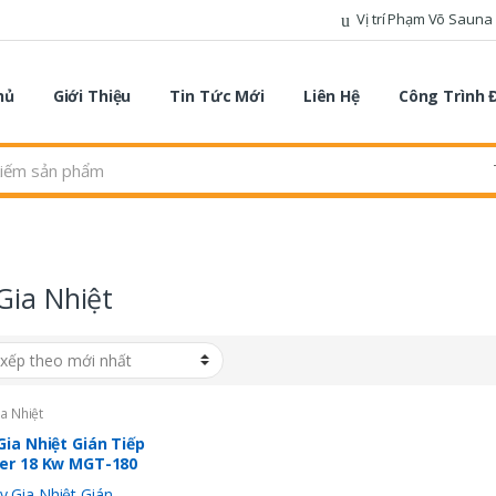
Vị trí Phạm Võ Sauna
hủ
Giới Thiệu
Tin Tức Mới
Liên Hệ
Công Trình 
Gia Nhiệt
a Nhiệt
ia Nhiệt Gián Tiếp
er 18 Kw MGT-180
 gồm bộ trao đổi