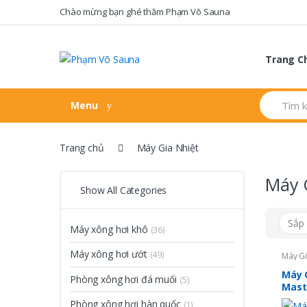
Skip
Skip
Chào mừng bạn ghé thăm Phạm Võ Sauna
to
to
navigation
content
Trang C
Search
Menu
for:
Trang chủ
Máy Gia Nhiệt
Máy 
Show All Categories
Máy xông hơi khô
(36)
Máy xông hơi ướt
(49)
Máy Gi
Máy G
Phòng xông hơi đá muối
(5)
Mast
(bao
Phòng xông hơi hàn quốc
(1)