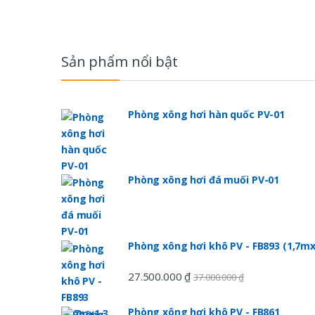
B
r
Sản phẩm nổi bật
a
n
Phòng xông hơi hàn quốc PV-01
d
s
Phòng xông hơi đá muối PV-01
C
a
Phòng xông hơi khô PV - FB893 (1,7
r
27.500.000
₫
37.000.000
₫
o
u
Phòng xông hơi khô PV - FB861