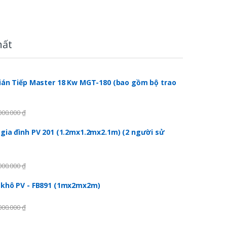
hất
ián Tiếp Master 18 Kw MGT-180 (bao gồm bộ trao
000.000
₫
gia đình PV 201 (1.2mx1.2mx2.1m) (2 người sử
000.000
₫
 khô PV - FB891 (1mx2mx2m)
000.000
₫