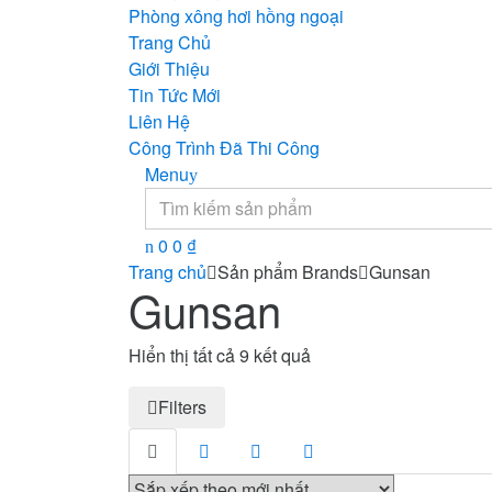
Phòng xông hơi hồng ngoại
Trang Chủ
Giới Thiệu
Tin Tức Mới
Liên Hệ
Công Trình Đã Thi Công
Menu
Search
for:
0
0
₫
Trang chủ
Sản phẩm Brands
Gunsan
Gunsan
Đã
Hiển thị tất cả 9 kết quả
sắp
Filters
xếp
theo
mới
nhất