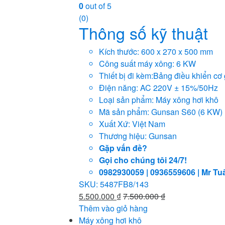
0
out of 5
(0)
Thông số kỹ thuật
Kích thước: 600 x 270 x 500 mm
Công suất máy xông: 6 KW
Thiết bị đi kèm:Bảng điều khiển cơ
Điện năng: AC 220V ± 15%/50Hz
Loại sản phẩm: Máy xông hơi khô
Mã sản phẩm: Gunsan S60 (6 KW)
Xuất Xứ: Việt Nam
Thương hiệu: Gunsan
Gặp vấn đề?
Gọi cho chúng tôi 24/7!
0982930059 | 0936559606 | Mr Tu
SKU: 5487FB8/143
5.500.000
₫
7.500.000
₫
Thêm vào giỏ hàng
Máy xông hơi khô