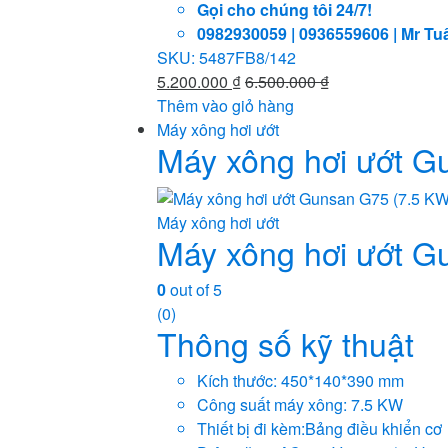
Gọi cho chúng tôi 24/7!
0982930059 | 0936559606 | Mr Tu
SKU: 5487FB8/142
5.200.000
₫
6.500.000
₫
Thêm vào giỏ hàng
Máy xông hơi ướt
Máy xông hơi ướt G
Máy xông hơi ướt
Máy xông hơi ướt G
0
out of 5
(0)
Thông số kỹ thuật
Kích thước: 450*140*390 mm
Công suất máy xông: 7.5 KW
Thiết bị đi kèm:Bảng điều khiển cơ