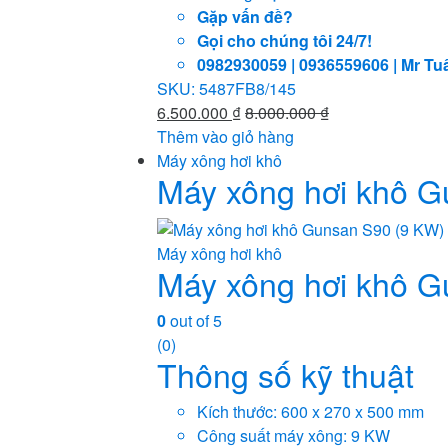
Gặp vấn đề?
Gọi cho chúng tôi 24/7!
0982930059 | 0936559606 | Mr Tu
SKU: 5487FB8/145
6.500.000
₫
8.000.000
₫
Thêm vào giỏ hàng
Máy xông hơi khô
Máy xông hơi khô G
Máy xông hơi khô
Máy xông hơi khô G
0
out of 5
(0)
Thông số kỹ thuật
Kích thước: 600 x 270 x 500 mm
Công suất máy xông: 9 KW