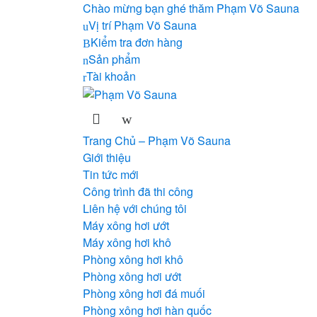
Skip
Skip
Chào mừng bạn ghé thăm Phạm Võ Sauna
to
to
Vị trí Phạm Võ Sauna
navigation
content
Kiểm tra đơn hàng
Sản phẩm
Tài khoản
Trang Chủ – Phạm Võ Sauna
Giới thiệu
Tin tức mới
Công trình đã thi công
Liên hệ với chúng tôi
Máy xông hơi ướt
Máy xông hơi khô
Phòng xông hơi khô
Phòng xông hơi ướt
Phòng xông hơi đá muối
Phòng xông hơi hàn quốc