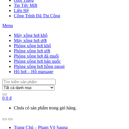
Giới Thiệu
Tin Tức Mới
Liên Hệ
Công Trình Đã Thi Công
Menu
Máy xông hơi khô
Máy xông hơi ướt
Phòng xông hơi khô
Phòng xông hơi ướt
Phòng xông hơi đá muối
Phòng xông hơi hàn quốc
Phòng xông hơi hồng ngoại
Hồ bơi – Hồ massage
Search
for:
0
0
₫
Chưa có sản phẩm trong giỏ hàng.
Trang Chủ – Phạm Võ Sauna