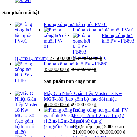
Sản phẩm nổi bật
Phòng xông hơi hàn quốc PV-01
Phòng xông hơi đá muối PV-01
Phòng xông hơi
khô PV - FB893
(1,7mx1,3mx2m)
27.500.000
₫
37.000.000
₫
Phòng xông hơi khô PV - FB861
35.000.000
₫
40.000.000
₫
Sản phẩm bán chạy nhất
Máy Gia Nhiệt Gián Tiếp Master 18 Kw
MGT-180 (bao gồm bộ trao đổi nhiệt)
46.000.000
₫
49.000.000
₫
Phòng xông hơi gia đình PV
201 (1.2mx1.2mx2.1m) (2
người sử dụng)
Được xếp hạng
5.00
5 sao
21.000.000
₫
30.000.000
₫