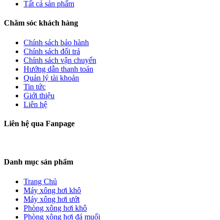
Tất cả sản phẩm
Chăm sóc khách hàng
Chính sách bảo hành
Chính sách đổi trả
Chính sách vận chuyển
Hướng dẫn thanh toán
Quản lý tài khoản
Tin tức
Giới thiệu
Liên hệ
Liên hệ qua Fanpage
Danh mục sản phẩm
Trang Chủ
Máy xông hơi khô
Máy xông hơi ướt
Phòng xông hơi khô
Phòng xông hơi đá muối