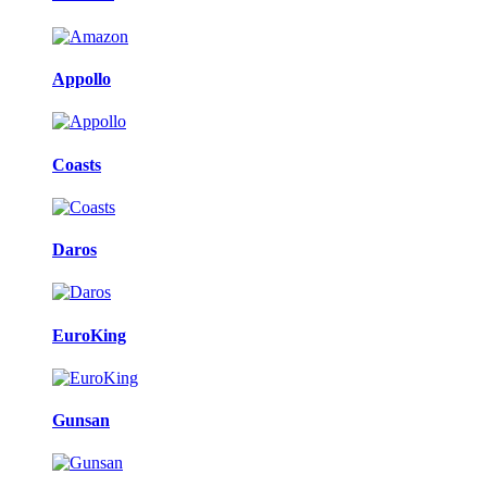
Appollo
Coasts
Daros
EuroKing
Gunsan