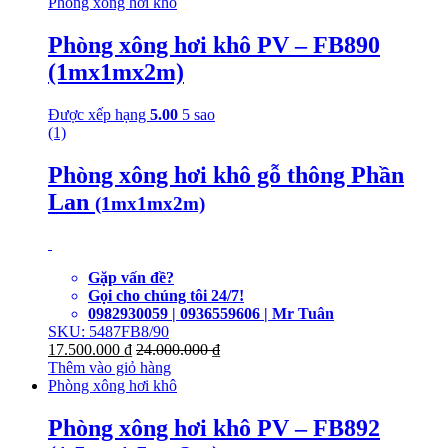
Phòng xông hơi khô
Phòng xông hơi khô PV – FB890
(1mx1mx2m)
Được xếp hạng
5.00
5 sao
(1)
Phòng xông hơi khô gỗ thông Phần
Lan
(1mx1mx2m)
Gặp vấn đề?
Gọi cho chúng tôi 24/7!
0982930059 | 0936559606 | Mr Tuân
SKU: 5487FB8/90
17.500.000
₫
24.000.000
₫
Thêm vào giỏ hàng
Phòng xông hơi khô
Phòng xông hơi khô PV – FB892