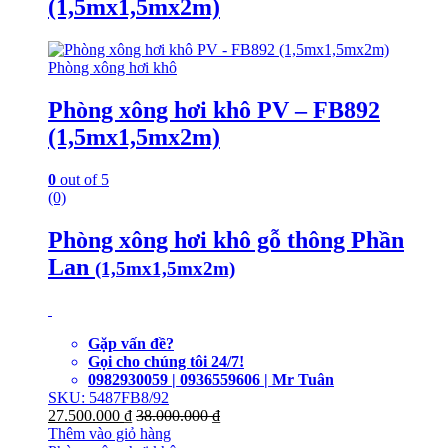
(1,5mx1,5mx2m)
Phòng xông hơi khô
Phòng xông hơi khô PV – FB892
(1,5mx1,5mx2m)
0
out of 5
(0)
Phòng xông hơi khô gỗ thông Phần
Lan
(1,5mx1,5mx2m)
Gặp vấn đề?
Gọi cho chúng tôi 24/7!
0982930059 | 0936559606 | Mr Tuân
SKU: 5487FB8/92
27.500.000
₫
38.000.000
₫
Thêm vào giỏ hàng