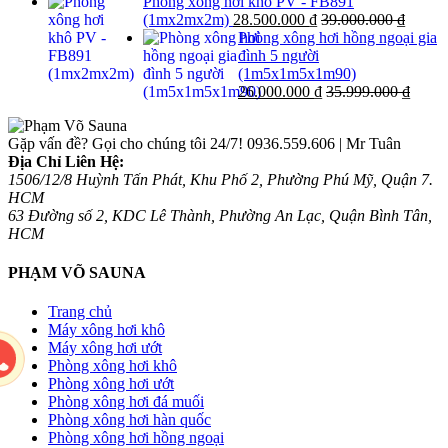
Phòng xông hơi khô PV - FB891
(1mx2mx2m)
28.500.000
₫
39.000.000
₫
Phòng xông hơi hồng ngoại gia
đình 5 người
(1m5x1m5x1m90)
26.000.000
₫
35.999.000
₫
Gặp vấn đề? Gọi cho chúng tôi 24/7!
0936.559.606 | Mr Tuân
Địa Chỉ Liên Hệ:
1506/12/8 Huỳnh Tấn Phát, Khu Phố 2, Phường Phú Mỹ, Quận 7.
HCM
63 Đường số 2, KDC Lê Thành, Phường An Lạc, Quận Bình Tân,
HCM
PHẠM VÕ SAUNA
Trang chủ
Máy xông hơi khô
Máy xông hơi ướt
Phòng xông hơi khô
Phòng xông hơi ướt
Phòng xông hơi đá muối
Phòng xông hơi hàn quốc
Phòng xông hơi hồng ngoại