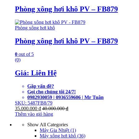
Phòng xông hơi khô PV – FB879
Phòng xông hơi khô
Phòng xông hơi khô PV – FB879
0
out of 5
(0)
Giá: Liên Hệ
Gặp vấn đề?
Gọi cho chúng tôi 24/7!
0982930059 | 0936559606 | Mr Tuân
SKU: 5487FB8/79
35.000.000
₫
40.000.000
₫
Thêm vào giỏ hàng
Show All Categories
Máy Gia Nhiệt
(1)
Máy xông hơi khô
(36)