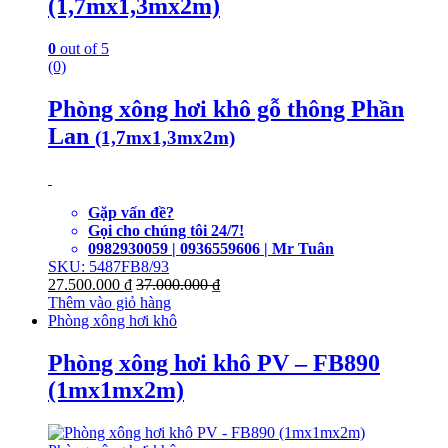
(1,7mx1,3mx2m)
0
out of 5
(0)
Phòng xông hơi khô gỗ thông Phần
Lan
(1,7mx1,3mx2m)
Gặp vấn đề?
Gọi cho chúng tôi 24/7!
0982930059 | 0936559606 | Mr Tuân
SKU: 5487FB8/93
27.500.000
₫
37.000.000
₫
Thêm vào giỏ hàng
Phòng xông hơi khô
Phòng xông hơi khô PV – FB890
(1mx1mx2m)