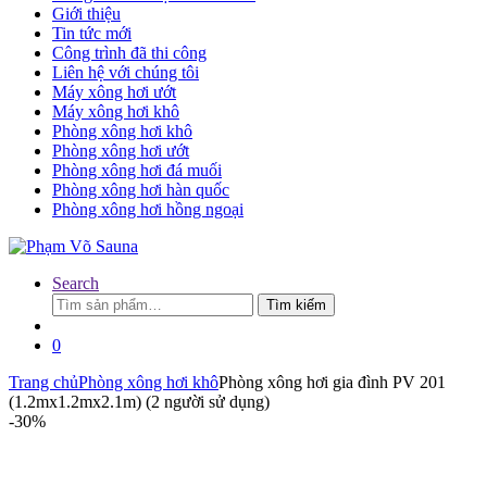
Giới thiệu
Tin tức mới
Công trình đã thi công
Liên hệ với chúng tôi
Máy xông hơi ướt
Máy xông hơi khô
Phòng xông hơi khô
Phòng xông hơi ướt
Phòng xông hơi đá muối
Phòng xông hơi hàn quốc
Phòng xông hơi hồng ngoại
Search
Tìm
Tìm kiếm
kiếm:
0
Trang chủ
Phòng xông hơi khô
Phòng xông hơi gia đình PV 201
(1.2mx1.2mx2.1m) (2 người sử dụng)
-
30%