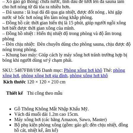
– Xô gáo gỗ thông: chứa nước, tinh dầu để tưới lên đá sauna làm
cho hơi nóng từ đá tỏa ra nhiều hơn.
– Đá sauna : là loại đá đã qua gia nhiệt, được đốt nóng , khi gặp
nước sẽ bốc hơi nóng lên làm nóng khắp phòng.
– Đồng hồ cát: thời gian hiển thị là 15 phút, giúp người ngồi xông
hơi biết được thời gian xông của mình.
– Đồng hồ nhiệt : Hiển thị nhiệt độ trong phòng và độ ẩm trong
phòng
– Đèn chịu nhiệt: Đèn chuyên dùng cho phòng sauna, chịu được độ
nóng trong phòng.
– Khung bao máy: Giúp cách ly máy xông hơi tránh trường hợp bị
bỏng khi người dùng sơ ý chạm phải.
SKU:
5487FB8/196
Danh mục:
Phòng xông hơi khô
Thẻ:
phòng
xông hơi
,
phòng xông hơi gia đình
,
phòng xông hơi khô
Kích thước
120 × 120 × 210 cm
Thiết kế
Thi công theo mẫu
Gỗ Thông Không Mắt Nhập Khẩu Mỹ.
Vách đá muối dài 1.2m cao 15cm.
Máy xông hơi (các hãng Amazon, Sawo, Master)
Bộ phụ kiện phòng xông (gồm: gáo gỗ; đèn chịu nhiệt, đồng
hồ cát, nhiệt kế, ẩm kế)