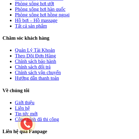
Phòng xông hơi ướt
Phòng xông hơi hàn quốc
Phòng xông hơi hồng ngoại
Hồ bơi – Hồ massage
Tất cả sản phẩm
Chăm sóc khách hàng
Quản Lý Tài Khoản
Theo Dõi Đơn Hàng
Chính sách bảo hành
Chính sách đổi trả
Chính sách vận chuyển
Hướng dẫn thanh toán
Về chúng tôi
Giới thiệu
Liên hệ
Tin tức mới
Công trình đã thi công
Liên hệ qua Fanpage