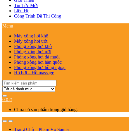
Giới Thiệu
Tin Tức Mới
Liên Hệ
Công Trình Đã Thi Công
Menu
Máy xông hơi khô
Máy xông hơi ướt
Phòng xông hơi khô
Phòng xông hơi ướt
Phòng xông hơi đá muối
Phòng xông hơi hàn quốc
Phòng xông hơi hồng ngoại
Hồ bơi – Hồ massage
Search
for:
0
0
₫
Chưa có sản phẩm trong giỏ hàng.
Trang Chủ – Phạm Võ Sauna