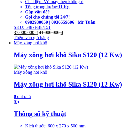
Chất liệu: Vỏ máy thép không rỉ
Tổng trọng lượng:11 Kg
Gặp vấn đề?
Gọi cho chúng tôi 24/7!
0982930059 | 0936559606 | Mr Tuân
SKU: 5487FB8/151
37.000.000
₫
41.000.000
₫
Thêm vào giỏ hàng
Máy xông hơi khô
Máy xông hơi khô Sika S120 (12 Kw)
Máy xông hơi khô
Máy xông hơi khô Sika S120 (12 Kw)
0
out of 5
(0)
Thông số kỹ thuật
Kích thước: 600 x 270 x 500 mm