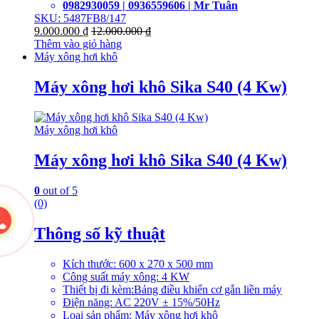
0982930059 | 0936559606 | Mr Tuân
SKU: 5487FB8/147
9.000.000
₫
12.000.000
₫
Thêm vào giỏ hàng
Máy xông hơi khô
Máy xông hơi khô Sika S40 (4 Kw)
Máy xông hơi khô
Máy xông hơi khô Sika S40 (4 Kw)
0
out of 5
(0)
Thông số kỹ thuật
Kích thước: 600 x 270 x 500 mm
Công suất máy xông: 4 KW
Thiết bị đi kèm:Bảng điều khiển cơ gắn liền máy
Điện năng: AC 220V ± 15%/50Hz
Loại sản phẩm: Máy xông hơi khô