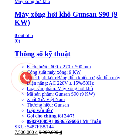
Máy xông hơi khô
Máy xông hơi khô Gunsan S90 (9
KW)
0
out of 5
(0)
Thông số kỹ thuật
Kích thước: 600 x 270 x 500 mm
Công suất máy xông: 9 KW
Thiết bị đi kèm:Bảng điều khiển cơ gắn liền máy
Điện năng: AC 220V ± 15%/50Hz
Loại sản phẩm: Máy xông hơi khô
Mã sản phẩm: Gunsan S90 (9 KW)
Xuất Xứ: Việt Nam
Thương hiệu: Gunsan
Gặp vấn đề?
Gọi cho chúng tôi 24/7!
0982930059 | 0936559606 | Mr Tuân
SKU: 5487FB8/144
7.500.000
₫
9.000.000
₫