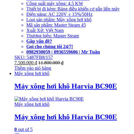
Công suất máy xông: 4.5 KW
Thiết bị đi kèm: Bảng điều khiển cơ gắn liền máy
Điện năng: AC 220V ± 15%/50Hz
Loại sản phẩm: Máy xông hơi khô
Mã sản phẩm: Master Steam 45
Xuất Xứ: Việt Nam
Thương hiệu: Master Steam
Gặp vấn đề?
Gọi cho chúng tôi 24/7!
0982930059 | 0936559606 | Mr Tuân
SKU: 5487FB8/157
7.500.000
₫
11.800.000
₫
Thêm vào giỏ hàng
Máy xông hơi khô
Máy xông hơi khô Harvia BC90E
Máy xông hơi khô
Máy xông hơi khô Harvia BC90E
0
out of 5