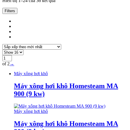
Đã
Hiển thị 1–24 của 36 kết quả
sắp
xếp
Filters
theo
mới
nhất
of 2
→
Máy xông hơi khô
Máy xông hơi khô Homesteam MA
900 (9 kw)
Máy xông hơi khô
Máy xông hơi khô Homesteam MA