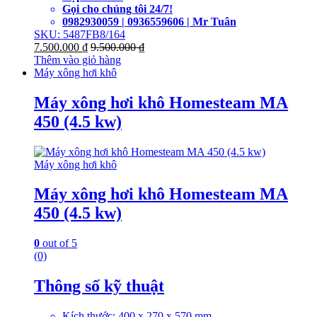
Gọi cho chúng tôi 24/7!
0982930059 | 0936559606 | Mr Tuân
SKU: 5487FB8/164
7.500.000
₫
9.500.000
₫
Thêm vào giỏ hàng
Máy xông hơi khô
Máy xông hơi khô Homesteam MA
450 (4.5 kw)
Máy xông hơi khô
Máy xông hơi khô Homesteam MA
450 (4.5 kw)
0
out of 5
(0)
Thông số kỹ thuật
Kích thước: 400 x 270 x 570 mm