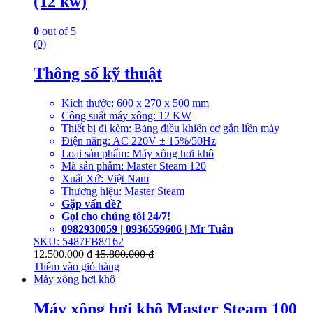
(12 kw)
0
out of 5
(0)
Thông số kỹ thuật
Kích thước: 600 x 270 x 500 mm
Công suất máy xông: 12 KW
Thiết bị đi kèm: Bảng điều khiển cơ gắn liền máy
Điện năng: AC 220V ± 15%/50Hz
Loại sản phẩm: Máy xông hơi khô
Mã sản phẩm: Master Steam 120
Xuất Xứ: Việt Nam
Thương hiệu: Master Steam
Gặp vấn đề?
Gọi cho chúng tôi 24/7!
0982930059 | 0936559606 | Mr Tuân
SKU: 5487FB8/162
12.500.000
₫
15.800.000
₫
Thêm vào giỏ hàng
Máy xông hơi khô
Máy xông hơi khô Master Steam 100