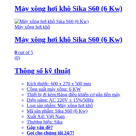
Máy xông hơi khô Sika S60 (6 Kw)
Máy xông hơi khô
Máy xông hơi khô Sika S60 (6 Kw)
0
out of 5
(0)
Thông số kỹ thuật
Kích thước: 600 x 270 x 500 mm
Công suất máy xông: 6 KW
Thiết bị đi kèm:Bảng điều khiển cơ gắn liền máy
Điện năng: AC 220V ± 15%/50Hz
Loại sản phẩm: Máy xông hơi khô
Mã sản phẩm: Sika S60 (6 Kw)
Xuất Xứ: Việt Nam
Thương hiệu: Sika
Gặp vấn đề?
Gọi cho chúng tôi 24/7!