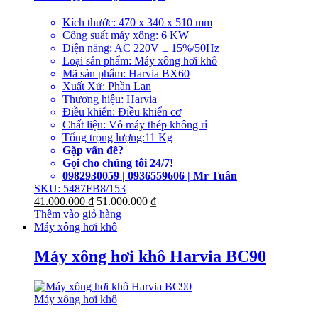
Kích thước: 470 x 340 x 510 mm
Công suất máy xông: 6 KW
Điện năng: AC 220V ± 15%/50Hz
Loại sản phẩm: Máy xông hơi khô
Mã sản phẩm: Harvia BX60
Xuất Xứ: Phần Lan
Thương hiệu: Harvia
Điều khiển: Điều khiển cơ
Chất liệu: Vỏ máy thép không rỉ
Tổng trọng lượng:11 Kg
Gặp vấn đề?
Gọi cho chúng tôi 24/7!
0982930059 | 0936559606 | Mr Tuân
SKU: 5487FB8/153
41.000.000
₫
51.000.000
₫
Thêm vào giỏ hàng
Máy xông hơi khô
Máy xông hơi khô Harvia BC90
Máy xông hơi khô