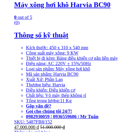
Máy xông hơi khô Harvia BC90
0
out of 5
(0)
Thông số kỹ thuật
Kích thước: 450 x 310 x 540 mm
Công suất máy xông: 9 KW
Thiết bị đi kèm: Bảng điều khiển cơ gắn liền máy
Điện năng: AC 220V ± 15%/50Hz
Loại sản phẩm: Máy xông hơi khô
Mã sản phẩm: Harvia BC90
Xuất Xứ: Phần Lan
Thương hiệu: Harvia
Điều khiển: Điều khiển cơ
Chất liệu: Vỏ máy thép không rỉ
Tổng trọng lượng:11 Kg
Gặp vấn đề?
Gọi cho chúng tôi 24/7!
0982930059 | 0936559606 | Mr Tuân
SKU: 5487FB8/152
47.000.000
₫
51.000.000
₫