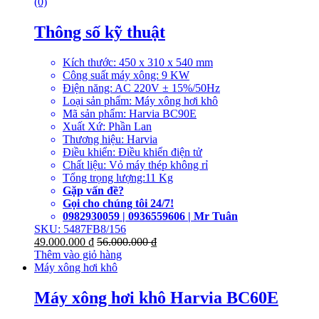
(0)
Thông số kỹ thuật
Kích thước: 450 x 310 x 540 mm
Công suất máy xông: 9 KW
Điện năng: AC 220V ± 15%/50Hz
Loại sản phẩm: Máy xông hơi khô
Mã sản phẩm: Harvia BC90E
Xuất Xứ: Phần Lan
Thương hiệu: Harvia
Điều khiển: Điều khiển điện tử
Chất liệu: Vỏ máy thép không rỉ
Tổng trọng lượng:11 Kg
Gặp vấn đề?
Gọi cho chúng tôi 24/7!
0982930059 | 0936559606 | Mr Tuân
SKU: 5487FB8/156
49.000.000
₫
56.000.000
₫
Thêm vào giỏ hàng
Máy xông hơi khô
Máy xông hơi khô Harvia BC60E