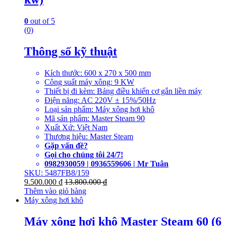
0
out of 5
(0)
Thông số kỹ thuật
Kích thước: 600 x 270 x 500 mm
Công suất máy xông: 9 KW
Thiết bị đi kèm: Bảng điều khiển cơ gắn liền máy
Điện năng: AC 220V ± 15%/50Hz
Loại sản phẩm: Máy xông hơi khô
Mã sản phẩm: Master Steam 90
Xuất Xứ: Việt Nam
Thương hiệu: Master Steam
Gặp vấn đề?
Gọi cho chúng tôi 24/7!
0982930059 | 0936559606 | Mr Tuân
SKU: 5487FB8/159
9.500.000
₫
13.800.000
₫
Thêm vào giỏ hàng
Máy xông hơi khô
Máy xông hơi khô Master Steam 60 (6