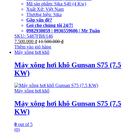
Mã sản phẩm: Sika S40 (4 Kw)
Xuất Xứ: Việt Nam
Thương hiệu: Sika
Gặp vấn đề?
Gọi cho chúng tôi 24/7!
0982930059 | 0936559606 | Mr Tuân
SKU: 5487FB8/146
7.500.000
₫
11.500.000
₫
Thêm vào giỏ hàng
Máy xông hơi khô
Máy xông hơi khô Gunsan S75 (7.5
KW)
Máy xông hơi khô
Máy xông hơi khô Gunsan S75 (7.5
KW)
0
out of 5
(0)