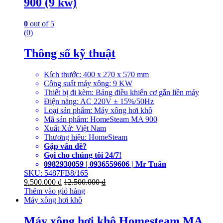
900 (9 kw)
0
out of 5
(0)
Thông số kỹ thuật
Kích thước: 400 x 270 x 570 mm
Công suất máy xông: 9 KW
Thiết bị đi kèm: Bảng điều khiển cơ gắn liền máy
Điện năng: AC 220V ± 15%/50Hz
Loại sản phẩm: Máy xông hơi khô
Mã sản phẩm: HomeSteam MA 900
Xuất Xứ: Việt Nam
Thương hiệu: HomeSteam
Gặp vấn đề?
Gọi cho chúng tôi 24/7!
0982930059 | 0936559606 | Mr Tuân
SKU: 5487FB8/165
9.500.000
₫
12.500.000
₫
Thêm vào giỏ hàng
Máy xông hơi khô
Máy xông hơi khô Homesteam MA