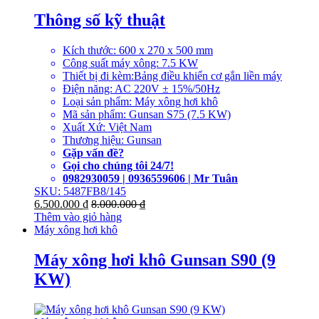
Thông số kỹ thuật
Kích thước: 600 x 270 x 500 mm
Công suất máy xông: 7.5 KW
Thiết bị đi kèm:Bảng điều khiển cơ gắn liền máy
Điện năng: AC 220V ± 15%/50Hz
Loại sản phẩm: Máy xông hơi khô
Mã sản phẩm: Gunsan S75 (7.5 KW)
Xuất Xứ: Việt Nam
Thương hiệu: Gunsan
Gặp vấn đề?
Gọi cho chúng tôi 24/7!
0982930059 | 0936559606 | Mr Tuân
SKU: 5487FB8/145
6.500.000
₫
8.000.000
₫
Thêm vào giỏ hàng
Máy xông hơi khô
Máy xông hơi khô Gunsan S90 (9
KW)