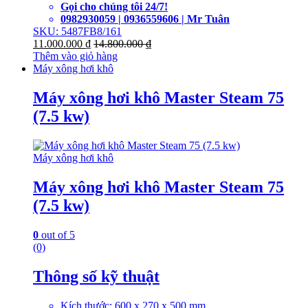
Gọi cho chúng tôi 24/7!
0982930059 | 0936559606 | Mr Tuân
SKU: 5487FB8/161
11.000.000
₫
14.800.000
₫
Thêm vào giỏ hàng
Máy xông hơi khô
Máy xông hơi khô Master Steam 75
(7.5 kw)
Máy xông hơi khô
Máy xông hơi khô Master Steam 75
(7.5 kw)
0
out of 5
(0)
Thông số kỹ thuật
Kích thước: 600 x 270 x 500 mm