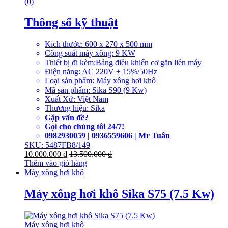
(0)
Thông số kỹ thuật
Kích thước: 600 x 270 x 500 mm
Công suất máy xông: 9 KW
Thiết bị đi kèm:Bảng điều khiển cơ gắn liền máy
Điện năng: AC 220V ± 15%/50Hz
Loại sản phẩm: Máy xông hơi khô
Mã sản phẩm: Sika S90 (9 Kw)
Xuất Xứ: Việt Nam
Thương hiệu: Sika
Gặp vấn đề?
Gọi cho chúng tôi 24/7!
0982930059 | 0936559606 | Mr Tuân
SKU: 5487FB8/149
10.000.000
₫
13.500.000
₫
Thêm vào giỏ hàng
Máy xông hơi khô
Máy xông hơi khô Sika S75 (7.5 Kw)
Máy xông hơi khô