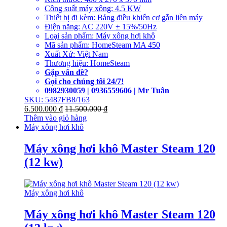
Công suất máy xông: 4.5 KW
Thiết bị đi kèm: Bảng điều khiển cơ gắn liền máy
Điện năng: AC 220V ± 15%/50Hz
Loại sản phẩm: Máy xông hơi khô
Mã sản phẩm: HomeSteam MA 450
Xuất Xứ: Việt Nam
Thương hiệu: HomeSteam
Gặp vấn đề?
Gọi cho chúng tôi 24/7!
0982930059 | 0936559606 | Mr Tuân
SKU: 5487FB8/163
6.500.000
₫
11.500.000
₫
Thêm vào giỏ hàng
Máy xông hơi khô
Máy xông hơi khô Master Steam 120
(12 kw)
Máy xông hơi khô
Máy xông hơi khô Master Steam 120