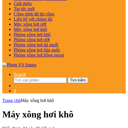
Giới thiệu
Tin tức mới
Công trình đã thi công
Liên hệ với chúng tôi
Máy xông hơi ướt
Máy xông hơi khô
Phòng xông hơi khô
Phòng xông hơi ướt
Phòng xông hơi đá muối
Phòng xông hơi hàn quốc
Phòng xông hơi hồng ngoại
Search
Tìm
Tìm kiếm
kiếm:
0
Trang chủ
Máy xông hơi khô
Máy xông hơi khô