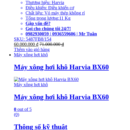
Thương hiệu: Harvia
Điều khiển: Điều khiển cơ
Chất liệu: Vỏ máy thép không rỉ
Tổng trọng lượng:11 Kg
Gặp vấn đề?
Gọi cho chúng tôi 24/7!
0982930059 | 0936559606 | Mr Tuân
SKU: 5487FB8/154
60.000.000
₫
71.000.000
₫
Thêm vào giỏ hàng
Máy xông hơi khô
Máy xông hơi khô Harvia BX60
Máy xông hơi khô
Máy xông hơi khô Harvia BX60
0
out of 5
(0)
Thông số kỹ thuật