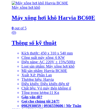
Máy xông hơi khô
Máy xông hơi khô Harvia BC60E
0
out of 5
(0)
Thông số kỹ thuật
Kích thước: 450 x 310 x 540 mm
Công suất máy xông: 6 KW
Điện năng: AC 220V ± 15%/50Hz
Loại sản phẩm: Máy xông hơi khô
Mã sản phẩm: Harvia BC60E
Xuất Xứ: Phần Lan
Thương hiệu: Harvia
Điều khiển: Điều khiển điện tử
Chất liệu: Vỏ máy thép không rỉ
Tổng trọng lượng:11 Kg
Gặp vấn đề?
Gọi cho chúng tôi 24/7!
0982930059 | 0936559606 | Mr Tuân