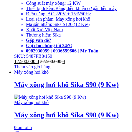
Công suất máy xông: 12 KW
Thiết bị đi kèm:Bảng điều khiển cơ gắn liền máy
Điện năng: AC 220V ± 15%/50Hz
Loại sản phẩm: Máy xông hơi khô
Mã sản phẩm: Sika S120 (12 Kw)
Xuất Xứ: Việt Nam
Thương hiệu: Sika
Gặp vấn đề?
Gọi cho chúng tôi 24/7!
0982930059 | 0936559606 | Mr Tuân
SKU: 5487FB8/150
12.500.000
₫
22.500.000
₫
Thêm vào giỏ hàng
Máy xông hơi khô
Máy xông hơi khô Sika S90 (9 Kw)
Máy xông hơi khô
Máy xông hơi khô Sika S90 (9 Kw)
0
out of 5