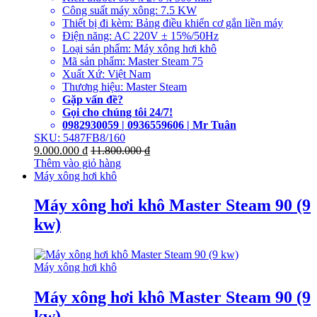
Công suất máy xông: 7.5 KW
Thiết bị đi kèm: Bảng điều khiển cơ gắn liền máy
Điện năng: AC 220V ± 15%/50Hz
Loại sản phẩm: Máy xông hơi khô
Mã sản phẩm: Master Steam 75
Xuất Xứ: Việt Nam
Thương hiệu: Master Steam
Gặp vấn đề?
Gọi cho chúng tôi 24/7!
0982930059 | 0936559606 | Mr Tuân
SKU: 5487FB8/160
9.000.000
₫
11.800.000
₫
Thêm vào giỏ hàng
Máy xông hơi khô
Máy xông hơi khô Master Steam 90 (9
kw)
Máy xông hơi khô
Máy xông hơi khô Master Steam 90 (9
kw)