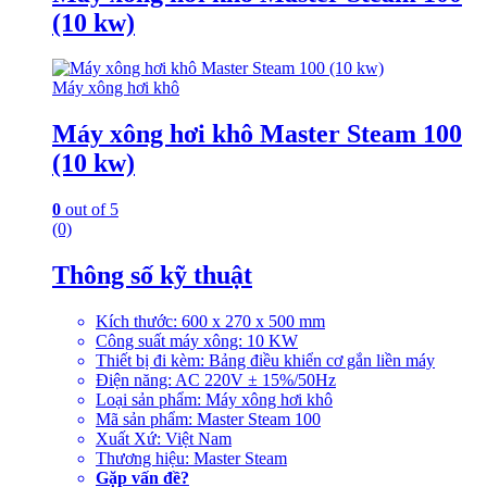
(10 kw)
Máy xông hơi khô
Máy xông hơi khô Master Steam 100
(10 kw)
0
out of 5
(0)
Thông số kỹ thuật
Kích thước: 600 x 270 x 500 mm
Công suất máy xông: 10 KW
Thiết bị đi kèm: Bảng điều khiển cơ gắn liền máy
Điện năng: AC 220V ± 15%/50Hz
Loại sản phẩm: Máy xông hơi khô
Mã sản phẩm: Master Steam 100
Xuất Xứ: Việt Nam
Thương hiệu: Master Steam
Gặp vấn đề?