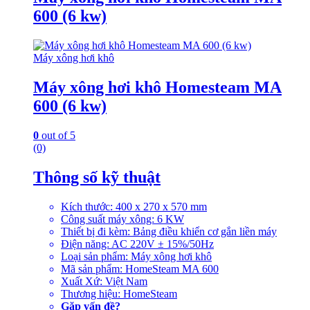
600 (6 kw)
Máy xông hơi khô
Máy xông hơi khô Homesteam MA
600 (6 kw)
0
out of 5
(0)
Thông số kỹ thuật
Kích thước: 400 x 270 x 570 mm
Công suất máy xông: 6 KW
Thiết bị đi kèm: Bảng điều khiển cơ gắn liền máy
Điện năng: AC 220V ± 15%/50Hz
Loại sản phẩm: Máy xông hơi khô
Mã sản phẩm: HomeSteam MA 600
Xuất Xứ: Việt Nam
Thương hiệu: HomeSteam
Gặp vấn đề?