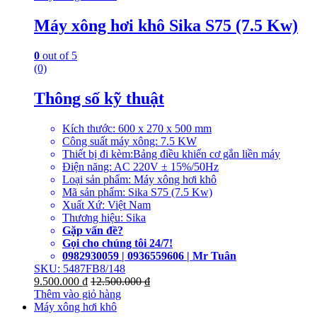
Máy xông hơi khô Sika S75 (7.5 Kw)
0
out of 5
(0)
Thông số kỹ thuật
Kích thước: 600 x 270 x 500 mm
Công suất máy xông: 7.5 KW
Thiết bị đi kèm:Bảng điều khiển cơ gắn liền máy
Điện năng: AC 220V ± 15%/50Hz
Loại sản phẩm: Máy xông hơi khô
Mã sản phẩm: Sika S75 (7.5 Kw)
Xuất Xứ: Việt Nam
Thương hiệu: Sika
Gặp vấn đề?
Gọi cho chúng tôi 24/7!
0982930059 | 0936559606 | Mr Tuân
SKU: 5487FB8/148
9.500.000
₫
12.500.000
₫
Thêm vào giỏ hàng
Máy xông hơi khô