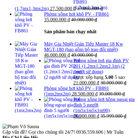
(1,7mx1,3mx2m)
27.500.000
₫
37.000.000
₫
Phòng xông hơi khô PV - FB861
35.000.000
₫
40.000.000
₫
Sản phẩm bán chạy nhất
Máy Gia Nhiệt Gián Tiếp Master 18 Kw
MGT-180 (bao gồm bộ trao đổi nhiệt)
46.000.000
₫
49.000.000
₫
Phòng xông hơi gia đình PV
201 (1.2mx1.2mx2.1m) (2
người sử dụng)
Được xếp hạng
5.00
5 sao
21.000.000
₫
30.000.000
₫
Phòng xông hơi khô PV - FB891
(1mx2mx2m)
28.500.000
₫
39.000.000
₫
Phòng xông hơi hồng ngoại gia
đình 5 người
(1m5x1m5x1m90)
26.000.000
₫
35.999.000
₫
Gặp vấn đề? Gọi cho chúng tôi 24/7!
0936.559.606 | Mr Tuân
Địa Chỉ Liên Hệ: