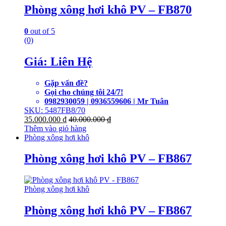
Phòng xông hơi khô PV – FB870
0
out of 5
(0)
Giá: Liên Hệ
Gặp vấn đề?
Gọi cho chúng tôi 24/7!
0982930059 | 0936559606 | Mr Tuân
SKU: 5487FB8/70
35.000.000
₫
40.000.000
₫
Thêm vào giỏ hàng
Phòng xông hơi khô
Phòng xông hơi khô PV – FB867
Phòng xông hơi khô
Phòng xông hơi khô PV – FB867