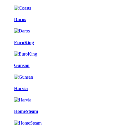
Daros
EuroKing
Gunsan
Harvia
HomeSteam