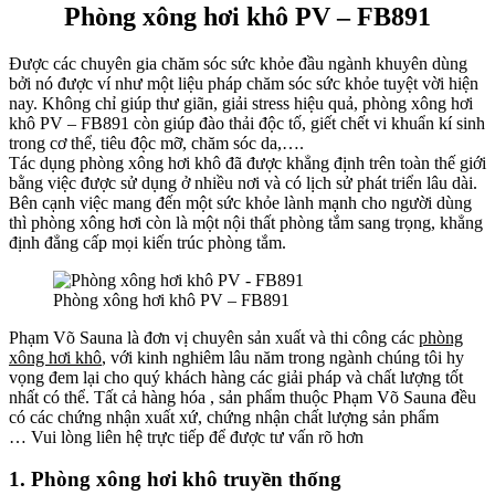
Phòng xông hơi khô PV – FB891
Được các chuyên gia chăm sóc sức khỏe đầu ngành khuyên dùng
bởi nó được ví như một liệu pháp chăm sóc sức khỏe tuyệt vời hiện
nay. Không chỉ giúp thư giãn, giải stress hiệu quả, phòng xông hơi
khô PV – FB891 còn giúp đào thải độc tố, giết chết vi khuẩn kí sinh
trong cơ thể, tiêu độc mỡ, chăm sóc da,….
Tác dụng phòng xông hơi khô đã được khẳng định trên toàn thế giới
bằng việc được sử dụng ở nhiều nơi và có lịch sử phát triển lâu dài.
Bên cạnh việc mang đến một sức khỏe lành mạnh cho người dùng
thì phòng xông hơi còn là một nội thất phòng tắm sang trọng, khẳng
định đẳng cấp mọi kiến trúc phòng tắm.
Phòng xông hơi khô PV – FB891
Phạm Võ Sauna là đơn vị chuyên sản xuất và thi công các
phòng
xông hơi khô
, với kinh nghiêm lâu năm trong ngành chúng tôi hy
vọng đem lại cho quý khách hàng các giải pháp và chất lượng tốt
nhất có thể. Tất cả hàng hóa , sản phẩm thuộc Phạm Võ Sauna đều
có các chứng nhận xuất xứ, chứng nhận chất lượng sản phẩm
… Vui lòng liên hệ trực tiếp để được tư vấn rõ hơn
1. Phòng xông hơi khô truyền thống