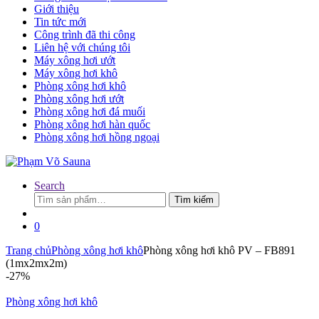
Giới thiệu
Tin tức mới
Công trình đã thi công
Liên hệ với chúng tôi
Máy xông hơi ướt
Máy xông hơi khô
Phòng xông hơi khô
Phòng xông hơi ướt
Phòng xông hơi đá muối
Phòng xông hơi hàn quốc
Phòng xông hơi hồng ngoại
Search
Tìm
Tìm kiếm
kiếm:
0
Trang chủ
Phòng xông hơi khô
Phòng xông hơi khô PV – FB891
(1mx2mx2m)
-
27%
Phòng xông hơi khô