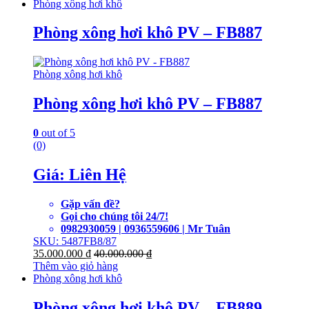
Phòng xông hơi khô
Phòng xông hơi khô PV – FB887
Phòng xông hơi khô
Phòng xông hơi khô PV – FB887
0
out of 5
(0)
Giá: Liên Hệ
Gặp vấn đề?
Gọi cho chúng tôi 24/7!
0982930059 | 0936559606 | Mr Tuân
SKU: 5487FB8/87
35.000.000
₫
40.000.000
₫
Thêm vào giỏ hàng
Phòng xông hơi khô
Phòng xông hơi khô PV – FB889