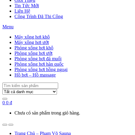
Giới Thiệu
Tin Tức Mới
Liên Hệ
Công Trình Đã Thi Công
Menu
Máy xông hơi khô
Máy xông hơi ướt
Phòng xông hơi khô
Phòng xông hơi ướt
Phòng xông hơi đá muối
Phòng xông hơi hàn quốc
Phòng xông hơi hồng ngoại
Hồ bơi – Hồ massage
Search
for:
0
0
₫
Chưa có sản phẩm trong giỏ hàng.
Trang Chủ – Phạm Võ Sauna