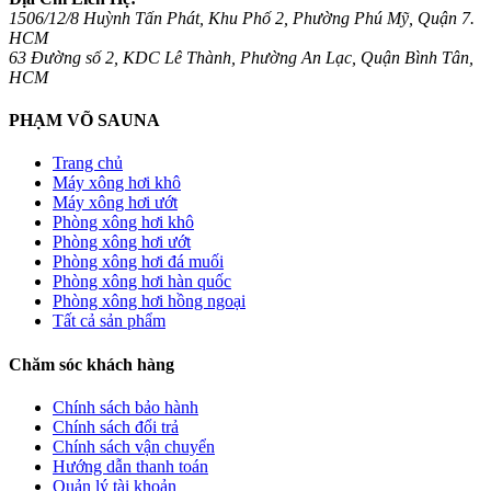
1506/12/8 Huỳnh Tấn Phát, Khu Phố 2, Phường Phú Mỹ, Quận 7.
HCM
63 Đường số 2, KDC Lê Thành, Phường An Lạc, Quận Bình Tân,
HCM
PHẠM VÕ SAUNA
Trang chủ
Máy xông hơi khô
Máy xông hơi ướt
Phòng xông hơi khô
Phòng xông hơi ướt
Phòng xông hơi đá muối
Phòng xông hơi hàn quốc
Phòng xông hơi hồng ngoại
Tất cả sản phẩm
Chăm sóc khách hàng
Chính sách bảo hành
Chính sách đổi trả
Chính sách vận chuyển
Hướng dẫn thanh toán
Quản lý tài khoản