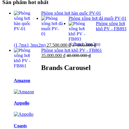
Sản phẩm hot nhất
Phòng xông hơi hàn quốc PV-01
Phòng xông hơi đá muối PV-01
Phòng xông hơi
khô PV - FB893
(1,7mx1,3mx2m)
27.500.000
₫
37.000.000
₫
Phòng xông hơi khô PV - FB861
35.000.000
₫
40.000.000
₫
Brands Carousel
Amazon
Appollo
Coasts