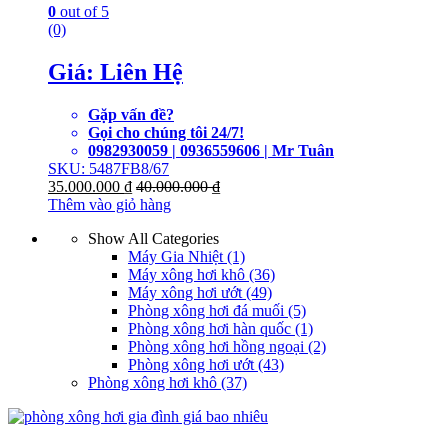
0
out of 5
(0)
Giá: Liên Hệ
Gặp vấn đề?
Gọi cho chúng tôi 24/7!
0982930059 | 0936559606 | Mr Tuân
SKU: 5487FB8/67
35.000.000
₫
40.000.000
₫
Thêm vào giỏ hàng
Show All Categories
Máy Gia Nhiệt
(1)
Máy xông hơi khô
(36)
Máy xông hơi ướt
(49)
Phòng xông hơi đá muối
(5)
Phòng xông hơi hàn quốc
(1)
Phòng xông hơi hồng ngoại
(2)
Phòng xông hơi ướt
(43)
Phòng xông hơi khô
(37)