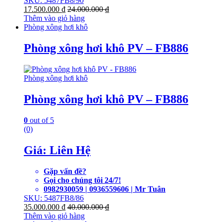
SKU: 5487FB8/90
17.500.000
₫
24.000.000
₫
Thêm vào giỏ hàng
Phòng xông hơi khô
Phòng xông hơi khô PV – FB886
Phòng xông hơi khô
Phòng xông hơi khô PV – FB886
0
out of 5
(0)
Giá: Liên Hệ
Gặp vấn đề?
Gọi cho chúng tôi 24/7!
0982930059 | 0936559606 | Mr Tuân
SKU: 5487FB8/86
35.000.000
₫
40.000.000
₫
Thêm vào giỏ hàng