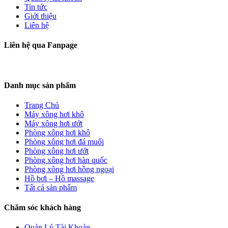
Tin tức
Giới thiệu
Liên hệ
Liên hệ qua Fanpage
Danh mục sản phẩm
Trang Chủ
Máy xông hơi khô
Máy xông hơi ướt
Phòng xông hơi khô
Phòng xông hơi đá muối
Phòng xông hơi ướt
Phòng xông hơi hàn quốc
Phòng xông hơi hồng ngoại
Hồ bơi – Hồ massage
Tất cả sản phẩm
Chăm sóc khách hàng
Quản Lý Tài Khoản