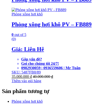
Phòng xông hơi khô
Phòng xông hơi khô PV – FB889
0
out of 5
(0)
Giá: Liên Hệ
Gặp vấn đề?
Gọi cho chúng tôi 24/7!
0982930059 | 0936559606 | Mr Tuân
SKU: 5487FB8/89
35.000.000
₫
40.000.000
₫
Thêm vào giỏ hàng
Sản phẩm tương tự
Phòng xông hơi khô