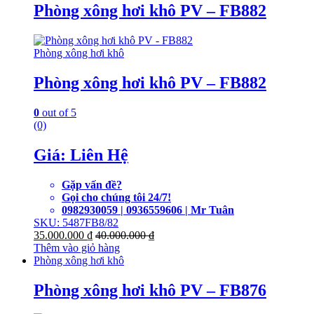
Phòng xông hơi khô PV – FB882
Phòng xông hơi khô
Phòng xông hơi khô PV – FB882
0
out of 5
(0)
Giá: Liên Hệ
Gặp vấn đề?
Gọi cho chúng tôi 24/7!
0982930059 | 0936559606 | Mr Tuân
SKU: 5487FB8/82
35.000.000
₫
40.000.000
₫
Thêm vào giỏ hàng
Phòng xông hơi khô
Phòng xông hơi khô PV – FB876