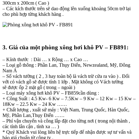
300cm x 200cm ( Cao )
– Các kích thước trên sẽ dao động lên xuống khoảng 50cm trở lại
cho phù hợp từng khách hàng .
3. Giá của một phòng xông hơi khô PV – FB891:
– Kính thước : Dài … x Rộng … x Cao …
– Loại gỗ thông : Phần Lan, Thụy Điển, Newzealand, Mỹ, Đông
Nam Á
– Số vách tường ( 2 , 3 hay toàn bộ là vách trừ cửa ra vào ) . Đối
với có vách gỗ sẽ được tính 1 lớp . Mặt không có Vách tường
sẽ được ốp 2 mặt gỗ ( trong – ngoài )
– Loại máy xông hơi khô PV – FB859cần dùng :
+ Công Suất : 4.5 Kw- 6 Kw – 7.5Kw – 9 Kw – 12 Kw – 15 Kw –
18Kw – 22.5 Kw – 24 Kw ……
+ Chất lượng , xuất sứ máy : Việt Nam, Trung Quốc, Hàn Quốc,
Mỹ, Phần Lan,Thụy Điển ……
– Phí vận chuyển và công lắp đặt cho từng nơi ( trong nội thành ,
các tỉnh lân cận , tỉnh xa … )
* Quý Khách vui lòng liên hệ trực tiếp để nhận được sự tư vấn và
báo giá chuẩn từ công ty .