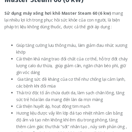
Sử dụng máy xông hơi khô Master Steam 60 (6 kw)
mang
lại nhiều lợi ích trong phục hồi sức khỏe của con người, là biện
pháp trị liệu không dùng thuốc, được cả thế giới áp dụng :
Giúp tăng cường lưu thông máu, làm giảm đau nhức xương
khớp
Cải thiện khả năng trao đổi chất của cơ thể, hỗ trợ đốt cháy
lượng calo dư thừa, giúp giảm cân, ngăn chặn béo phì, giữ
gìn vóc dáng
Gia tăng sức đề kháng của cơ thể như chống lại cảm lạnh,
các bệnh khi đổi mùa
Thải trừ độc tố ẩn chứa dưới da, làm sạch chân lông, tăng
sức trẻ hóa làn da mang đến làn da mịn màng
Cải thiện huyết áp, hoạt động tim mạch
Hương liệu được vẩy lên lớp đá tạo nhiệt nhằm cân bằng
độ ẩm và tạo nên không khí êm dịu trong phòng, tăng
thêm cảm giác thư thái “sốt” nhân tạo , nảy sinh phản ứng ,