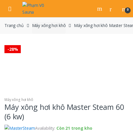
Skip
Skip
to
to
0
navigation
content
Trang chủ
Máy xông hơi khô
Máy xông hơi khô Master Stea
-
28%
Máy xông hơi khô
Máy xông hơi khô Master Steam 60
(6 kw)
Availability:
Còn 21 trong kho