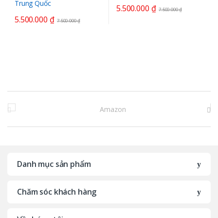
5.500.000
₫
7.500.000
₫
5.500.000
₫
7.500.000
₫
B
r
a
n
Danh mục sản phẩm
d
Chăm sóc khách hàng
s
C