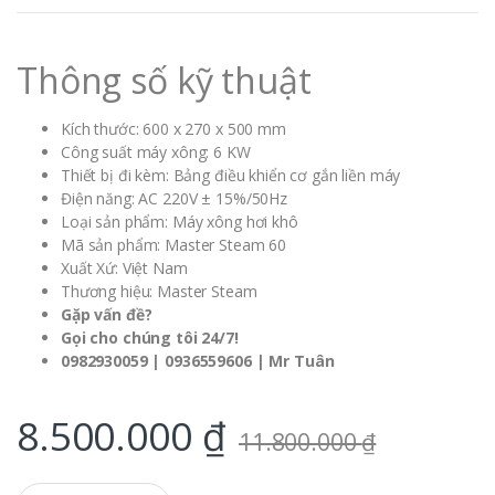
Thông số kỹ thuật
Kích thước: 600 x 270 x 500 mm
Công suất máy xông: 6 KW
Thiết bị đi kèm: Bảng điều khiển cơ gắn liền máy
Điện năng: AC 220V ± 15%/50Hz
Loại sản phẩm: Máy xông hơi khô
Mã sản phẩm: Master Steam 60
Xuất Xứ: Việt Nam
Thương hiệu: Master Steam
Gặp vấn đề?
Gọi cho chúng tôi 24/7!
0982930059 | 0936559606 | Mr Tuân
8.500.000
₫
11.800.000
₫
Q