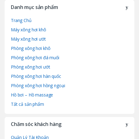
r
Danh mục sản phẩm
a
Trang Chủ
n
Máy xông hơi khô
d
Máy xông hơi ướt
Phòng xông hơi khô
s
Phòng xông hơi đá muối
C
Phòng xông hơi ướt
a
Phòng xông hơi hàn quốc
Phòng xông hơi hồng ngoại
r
Hồ bơi – Hồ massage
o
Tất cả sản phẩm
u
Chăm sóc khách hàng
s
e
Quản Lý Tài Khoản