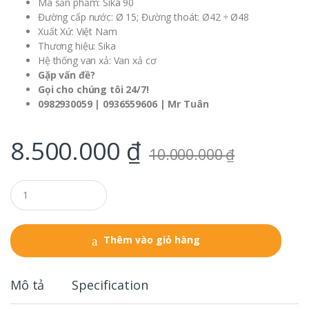
Mã sản phẩm: Sika 90
Đường cấp nước: Ø 15; Đường thoát: Ø42 ÷ Ø48
Xuất Xứ: Việt Nam
Thương hiệu: Sika
Hệ thống van xả: Van xả cơ
Gặp vấn đề?
Gọi cho chúng tôi 24/7!
0982930059 | 0936559606 | Mr Tuân
8.500.000
₫
10.000.000
₫
Q
u
a
n
t
Thêm vào giỏ hàng
i
t
y
Mô tả
Specification