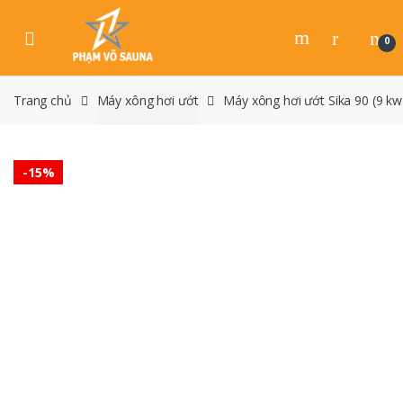
Skip
Skip
to
to
0
navigation
content
Trang chủ
Máy xông hơi ướt
Máy xông hơi ướt Sika 90 (9 kw
-
15%