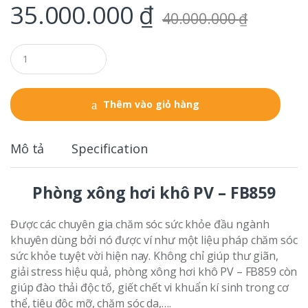
35.000.000
₫
40.000.000
₫
Q
u
a
n
t
Thêm vào giỏ hàng
i
t
y
Mô tả
Specification
Phòng xông hơi khô PV – FB859
Được các chuyên gia chăm sóc sức khỏe đầu ngành
khuyên dùng bởi nó được ví như một liệu pháp chăm sóc
sức khỏe tuyệt vời hiện nay. Không chỉ giúp thư giãn,
giải stress hiệu quả, phòng xông hơi khô PV – FB859 còn
giúp đào thải độc tố, giết chết vi khuẩn kí sinh trong cơ
thể, tiêu độc mỡ, chăm sóc da,….