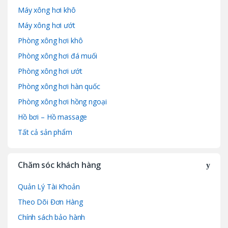
n
Máy xông hơi khô
d
Máy xông hơi ướt
Phòng xông hơi khô
s
Phòng xông hơi đá muối
C
Phòng xông hơi ướt
a
Phòng xông hơi hàn quốc
Phòng xông hơi hồng ngoại
r
Hồ bơi – Hồ massage
o
Tất cả sản phẩm
u
Chăm sóc khách hàng
s
e
Quản Lý Tài Khoản
Theo Dõi Đơn Hàng
l
Chính sách bảo hành