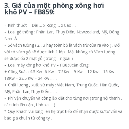
3. Giá của một phòng xông hơi
khô PV – FB859:
– Kính thước : Dài … x Rộng … x Cao …
– Loại gỗ thông : Phần Lan, Thụy Điển, Newzealand, Mỹ, Đông
Nam Á
– Số vách tường ( 2 , 3 hay toàn bộ là vách trừ cửa ra vào ) . Đối
với có vách gỗ sẽ được tính 1 lớp . Mặt không có Vách tường
sẽ được ốp 2 mặt gỗ ( trong – ngoài )
– Loại máy xông hơi khô PV – FB859cần dùng :
+ Công Suất : 4.5 Kw- 6 Kw – 7.5Kw – 9 Kw – 12 Kw – 15 Kw –
18Kw – 22.5 Kw – 24 Kw ……
+ Chất lượng , xuất sứ máy : Việt Nam, Trung Quốc, Hàn Quốc,
Mỹ, Phần Lan,Thụy Điển ……
– Phí vận chuyển và công lắp đặt cho từng nơi ( trong nội thành ,
các tỉnh lân cận , tỉnh xa … )
* Quý Khách vui lòng liên hệ trực tiếp để nhận được sự tư vấn và
báo giá chuẩn từ công ty .