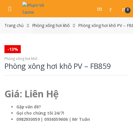
Skip
Skip
to
to
0
navigation
content
Trang chủ
Phòng xông hơi khô
Phòng xông hơi khô PV – FB
-
13%
Phòng xông hơi khô
Phòng xông hơi khô PV – FB859
Giá: Liên Hệ
Gặp vấn đề?
Gọi cho chúng tôi 24/7!
0982930059 | 0936559606 | Mr Tuân