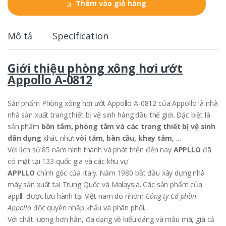
Thêm vào giỏ hàng
i
t
y
Mô tả
Specification
Giới thiệu phòng xông hơi ướt
Appollo A-0812
Sản phẩm Phòng xông hơi ướt Appollo A-0812 của Appollo là nhà
nhà sản xuất trang thiết bị vệ sinh hàng đầu thế giới. Đặc biệt là
sản phẩm
bồn tắm, phòng tắm và các trang thiết bị vệ sinh
dân dụng
khác như:
vòi tắm, bàn cầu, khay tắm,
…
Với lịch sử 85 năm hình thành và phát triển đến nay
APPLLO
đã
có mặt tại 133 quốc gia và các khu vự
APPLLO
chính gốc của Italy. Năm 1980 bắt đầu xây dựng nhà
máy sản xuất tại Trung Quốc và Malaysia. Các sản phẩm của
appll được lưu hành tại Việt nam do nhóm
Công ty Cổ phần
Appollo
độc quyền nhập khẩu và phân phối.
Với chất lượng hơn hẳn, đa dạng về kiểu dáng và mẫu mã, giá cả