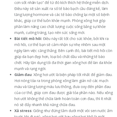
cơn sốt nhân tạo” để từ đó kích thích hệ thống miễn dịch.
Điều này sẽ sản xuất ra số tế bào bạch cầu đáng kể, làm
tăng lượng hormone và các tế bào chống lại một số bệnh
khác, giúp cơ thể luôn khỏe mạnh. Phòng xông hơi góp
phần làm nâng cao chất lượng cuộc sống bằng sự khỏe
mạnh, cường tráng, tạo nên sức sống mới.
Bài tiết mồ hôi
: Điều này rất tốt cho sức khỏe, bởi khi ra
mồ hôi, cơ thể bạn sẽ cảm nhận sự nhẹ nhõm sau một
ngày làm việc căng thẳng. Bên cạnh đó, bài tiết mồ hôi còn
giúp da bạn đẹp hơn, loại bỏ chất dầu và những tế bào
chết. Hãy tận dụng tối đa thời gian xông hơi để làn da khỏe
mạnh và rạng ngời.
Giảm đau
: Xông hơi ướt là biện pháp tốt nhất để giảm đau.
Hơi nóng tỏa ra trong phòng xông làm giản nở các mạch
máu và tăng lượng máu lưu thông, đưa oxy đến phần đau
của cơ thể, giúp cơn đau được giải tỏa phần nào. Nếu xông
hơi ướt không thể chữa lành hoàn toàn cơn đau, thì ít nhất
nó sẽ đẩy nhanh khả năng chữa đau.
Xả stress
: Giống như đứng tắm dưới một vòi sen nước ấm
trước khi đi ngủ, xông hơi ướt hay xông hơi khô là một