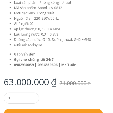
Loại sản phẩm: Phòng xông hơi ướt
Mã sản phẩm: Appollo A-0812
Màu sắc kính: Trong suốt
Nguồn điện: 220-230V/50Hz
Ghế ngồi: 02
Áp lực thường: 0,2 ÷ 0,4 MPA
Lưu lượng nước: 0,3 ÷ 0,8l/s
Đường cấp nước: Ø 15; Đường thoát: Ø42 ÷ Ø48
Xuất Xứ: Malaysia
Gặp vấn đề?
Gọi cho chúng tôi 24/7!
0982930059 | 0936559606 | Mr Tuân
63.000.000
₫
71.000.000
₫
Q
u
a
n
t