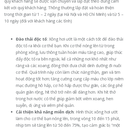
quý khách hàng sẽ được vận chuyển và lắp đặt theo đúng cam
kết với quý khách hàng. Thông thường lắp đặt và hoàn thiện
trong thời gian từ 1 – 2 ngày (tại Hà Nội và Hồ Chí Minh) và từ 5 –
10 ngày (đối với khách hàng các tỉnh)
Đào thải độc tố
: Xông hơi ướt là một cách tốt để đào thải
độc tố ra khỏi cơ thể bạn. Khi cơ thể nóng lên từ trong
phòng xông, lưu thông tuần hoàn máu tăng cao, giúp thúc
đẩy độc tố ra bên ngoài, kể cả những nơi khó nhất như
răng và các xoang; đồng thời đưa chất dinh dưỡng đi nuôi
cơ thể. Quá trình này còn làm chức năng thận, gan và tim
hoạt động tốt hơn; tăng cường cung cấp máu cho lớp niêm
mạc đường hô hấp, cơ hô hấp được thư giãn, các ống phế
quản giãn rộng, hít thở trở nên dễ dàng hơn. Khi hít thở
trong hơi nước có thể giúp giảm bớt viêm xoang, hen
suyễn, dị ứng và viêm phế quản.
Cải thiện khả năng miễn dịch
: Hình thức xông hơi ướt
làm cho cơ thể bạn nóng lên, trong vòng 10 đến 15 phút,
nhịp tim sẽ tăng lên từ 50 đến 75%, tạo cảm giác bị “một