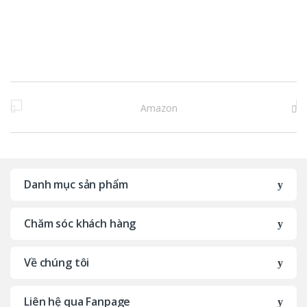
B
r
a
n
Danh mục sản phẩm
d
Chăm sóc khách hàng
s
C
Về chúng tôi
a
Liên hệ qua Fanpage