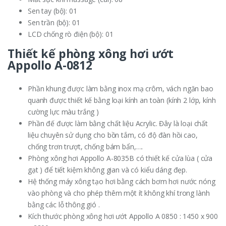
Sen tay (bộ): 01
Sen trần (bộ): 01
LCD chống rò điện (bộ): 01
Thiết kế
phòng xông hơi ướt
Appollo A-0812
Phần khung được làm bằng inox mạ crôm, vách ngăn bao
quanh được thiết kế bằng loại kính an toàn (kính 2 lớp, kính
cường lực màu trắng )
Phần đế được làm bằng chất liệu Acrylic. Đây là loại chất
liệu chuyên sử dụng cho bồn tắm, có độ đàn hồi cao,
chống trơn trượt, chống bám bẩn,….
Phòng xông hơi Appollo A-8035B có thiết kế cửa lùa ( cửa
gạt ) để tiết kiệm không gian và có kiểu dáng đẹp.
Hệ thống máy xông tạo hơi bằng cách bơm hơi nước nóng
vào phòng và cho phép thêm một ít không khí trong lành
bằng các lỗ thông gió .
Kích thước phòng xông hơi ướt Appollo A 0850 : 1450 x 900