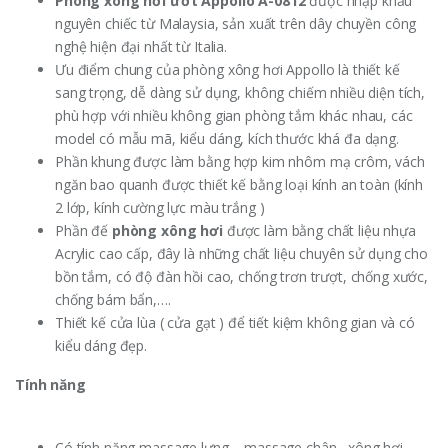
Phòng xông hơi ướt
Appollo A-0812
được nhập khẩu
nguyên chiếc từ Malaysia, sản xuất trên dây chuyền công
nghệ hiện đại nhất từ Italia.
Ưu điểm chung của phòng xông hơi Appollo là thiết kế
sang trọng, dễ dàng sử dụng, không chiếm nhiều diện tích,
phù hợp với nhiều không gian phòng tắm khác nhau, các
model có mẫu mã, kiểu dáng, kích thước khá đa dạng.
Phần khung được làm bằng hợp kim nhôm mạ crôm, vách
ngăn bao quanh được thiết kế bằng loại kính an toàn (kính
2 lớp, kính cường lực màu trắng )
Phần đế
phòng xông hơi
được làm bằng chất liệu nhựa
Acrylic cao cấp, đây là những chất liệu chuyên sử dụng cho
bồn tắm, có độ đàn hồi cao, chống trơn trượt, chống xước,
chống bám bẩn,….
Thiết kế cửa lùa ( cửa gạt ) để tiết kiệm không gian và có
kiểu dáng đẹp.
Tính năng
Có tính năng massage lưng – massage chân , xông hơi ,