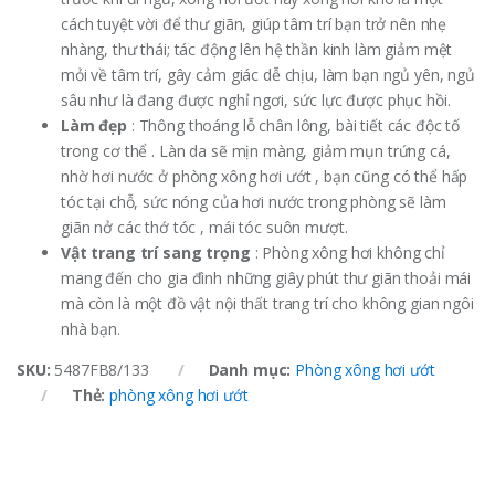
cách tuyệt vời để thư giãn, giúp tâm trí bạn trở nên nhẹ
nhàng, thư thái; tác động lên hệ thần kinh làm giảm mệt
mỏi về tâm trí, gây cảm giác dễ chịu, làm bạn ngủ yên, ngủ
sâu như là đang được nghỉ ngơi, sức lực được phục hồi.
Làm đẹp
: Thông thoáng lỗ chân lông, bài tiết các độc tố
trong cơ thể . Làn da sẽ mịn màng, giảm mụn trứng cá,
nhờ hơi nước ở phòng xông hơi ướt , bạn cũng có thể hấp
tóc tại chỗ, sức nóng của hơi nước trong phòng sẽ làm
giãn nở các thớ tóc , mái tóc suôn mượt.
Vật trang trí sang trọng
: Phòng xông hơi không chỉ
mang đến cho gia đình những giây phút thư giãn thoải mái
mà còn là một đồ vật nội thất trang trí cho không gian ngôi
nhà bạn.
SKU:
5487FB8/133
Danh mục:
Phòng xông hơi ướt
Thẻ:
phòng xông hơi ướt