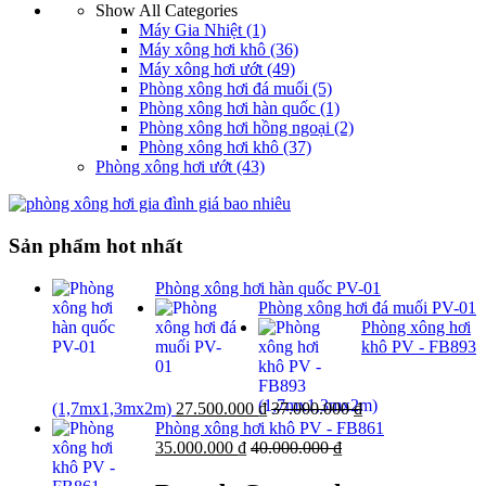
Show All Categories
Máy Gia Nhiệt
(1)
Máy xông hơi khô
(36)
Máy xông hơi ướt
(49)
Phòng xông hơi đá muối
(5)
Phòng xông hơi hàn quốc
(1)
Phòng xông hơi hồng ngoại
(2)
Phòng xông hơi khô
(37)
Phòng xông hơi ướt
(43)
Sản phẩm hot nhất
Phòng xông hơi hàn quốc PV-01
Phòng xông hơi đá muối PV-01
Phòng xông hơi
khô PV - FB893
(1,7mx1,3mx2m)
27.500.000
₫
37.000.000
₫
Phòng xông hơi khô PV - FB861
35.000.000
₫
40.000.000
₫