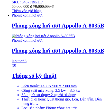
SKU: 5487FB8/117
66.000.000
₫
79.000.000
₫
Thêm vào giỏ hàng
Phòng xông hơi ướt
Phòng xông hơi ướt Appollo A-8035B
Phòng xông hơi ướt
Phòng xông hơi ướt Appollo A-8035B
0
out of 5
(0)
Thông số kỹ thuật
Kích thước: 1450 x 900 x 2300 mm
Công suất máy xông: 2,5 kw – 3,5 kw
Số người sử dụng: 2 người sử dụng
Thiết bị đi kèm: Quạt thông gió, Loa, Đèn trần, Đèn
trang trí,…
Loại sản phẩm: Phòng xông hơi ướt