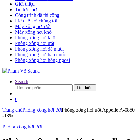
Giới thiệu
Tin tức mới
Công trình đã thi công
Liên hệ với chúng tôi
Máy xông hơi ướt
Máy xông hơi khô
Phòng xông hơi khô
Phòng xông hơi ướt
Phòng xông hơi đá muối
Phòng xông hơi hàn quốc
Phòng xông hơi hồng ngoại
Search
Tìm
Tìm kiếm
kiếm:
0
Trang chủ
Phòng xông hơi ướt
Phòng xông hơi ướt Appollo A-0850
-
13%
Phòng xông hơi ướt