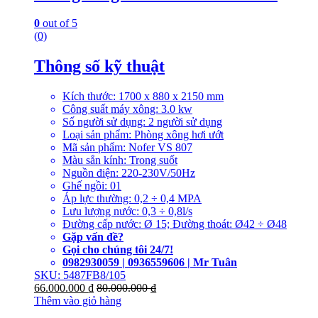
0
out of 5
(0)
Thông số kỹ thuật
Kích thước: 1700 x 880 x 2150 mm
Công suất máy xông: 3.0 kw
Số người sử dụng: 2 người sử dụng
Loại sản phẩm: Phòng xông hơi ướt
Mã sản phẩm: Nofer VS 807
Màu sắn kính: Trong suốt
Nguồn điện: 220-230V/50Hz
Ghế ngồi: 01
Áp lực thường: 0,2 ÷ 0,4 MPA
Lưu lượng nước: 0,3 ÷ 0,8l/s
Đường cấp nước: Ø 15; Đường thoát: Ø42 ÷ Ø48
Gặp vấn đề?
Gọi cho chúng tôi 24/7!
0982930059 | 0936559606 | Mr Tuân
SKU: 5487FB8/105
66.000.000
₫
80.000.000
₫
Thêm vào giỏ hàng