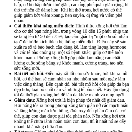
hấp, cơ hô hấp được thư giãn, các ống phế quản giãn rộng, hít
thở trở nên dễ dàng hơn. Khi hít thở trong hơi nước có thể
giúp giảm bớt viêm xoang, hen suyễn, dị ứng và viêm phế
quản.
Cải thiện khả năng miễn dịch
: Hình thức xông hơi ướt làm
cho cơ thể bạn nóng lên, trong vòng 10 đến 15 phút, nhịp tim
sẽ tăng lên từ 50 đến 75%, tạo cảm giác bị “một cơn sốt nhân
tạo” để từ đó kích thích hệ thống miễn dịch. Điều này sẽ sản
xuất ra số tế bào bạch cầu đáng kể, làm tăng lượng hormone
và các tế bào chống lại một số bệnh khác, giúp cơ thể luôn
khỏe mạnh. Phòng xông hơi góp phần làm nâng cao chất
lượng cuộc sống bằng sự khỏe mạnh, cường tráng, tạo nên
sức sống mới.
Bài tiết mồ hôi
: Điều này rất tốt cho sức khỏe, bởi khi ra mồ
hôi, cơ thể bạn sẽ cảm nhận sự nhẹ nhõm sau một ngày làm
việc căng thẳng. Bên cạnh đó, bài tiết mồ hôi còn giúp da bạn
đẹp hơn, loại bỏ chất dầu và những tế bào chết. Hãy tận dụng
tối đa thời gian xông hơi để làn da khỏe mạnh và rạng ngời.
Giảm đau
: Xông hơi ướt là biện pháp tốt nhất để giảm đau.
Hơi nóng tỏa ra trong phòng xông làm giản nở các mạch máu
và tăng lượng máu lưu thông, đưa oxy đến phần đau của cơ
thể, giúp cơn đau được giải tỏa phần nào. Nếu xông hơi ướt
không thể chữa lành hoàn toàn cơn đau, thì ít nhất nó sẽ đẩy
nhanh khả năng chữa đau.
Xả stress
: Giống như đứng tắm dưới một vòi sen nước ấm