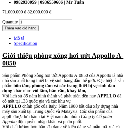
0982930059 | 0936559606 | Mr Tuân
71.000.000
₫
82.000.000
₫
Quantity
Thêm vào giỏ hàng
Mô tả
Specification
Giới thiệu phòng xông hơi ướt Appollo A-
0850
Sản phẩm Phòng xông hơi ướt Appollo A-0850 của Appollo là nhà
nhà sản xuất trang thiết bị vệ sinh hàng đầu thế giới. Đặc biệt là sản
phẩm
bồn tắm, phòng tắm và các trang thiết bị vệ sinh dân
dụng
khác như:
vòi tắm, bàn cầu, khay tắm,
…
Với lịch sử 85 năm hình thành và phát triển đến nay
APPLLO
đã
có mặt tại 133 quốc gia và các khu vự
APPLLO
chính gốc của Italy. Năm 1980 bắt đầu xây dựng nhà
máy sản xuất tại Trung Quốc và Malaysia. Các sản phẩm của
appll được lưu hành tại Việt nam do nhóm
Công ty Cổ phần
Appollo
độc quyền nhập khẩu và phân phối.
Với chất lượng hơn hẳn, đa dạng về kiểu dáng và mẫu mã, giá cả