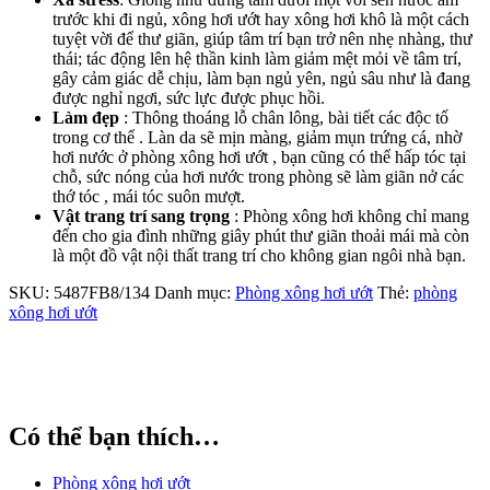
trước khi đi ngủ, xông hơi ướt hay xông hơi khô là một cách
tuyệt vời để thư giãn, giúp tâm trí bạn trở nên nhẹ nhàng, thư
thái; tác động lên hệ thần kinh làm giảm mệt mỏi về tâm trí,
gây cảm giác dễ chịu, làm bạn ngủ yên, ngủ sâu như là đang
được nghỉ ngơi, sức lực được phục hồi.
Làm đẹp
: Thông thoáng lỗ chân lông, bài tiết các độc tố
trong cơ thể . Làn da sẽ mịn màng, giảm mụn trứng cá, nhờ
hơi nước ở phòng xông hơi ướt , bạn cũng có thể hấp tóc tại
chỗ, sức nóng của hơi nước trong phòng sẽ làm giãn nở các
thớ tóc , mái tóc suôn mượt.
Vật trang trí sang trọng
: Phòng xông hơi không chỉ mang
đến cho gia đình những giây phút thư giãn thoải mái mà còn
là một đồ vật nội thất trang trí cho không gian ngôi nhà bạn.
SKU:
5487FB8/134
Danh mục:
Phòng xông hơi ướt
Thẻ:
phòng
xông hơi ướt
Có thể bạn thích…
Phòng xông hơi ướt