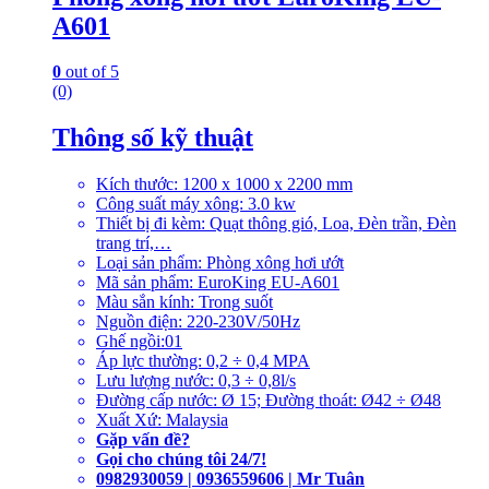
A601
0
out of 5
(0)
Thông số kỹ thuật
Kích thước: 1200 x 1000 x 2200 mm
Công suất máy xông: 3.0 kw
Thiết bị đi kèm: Quạt thông gió, Loa, Đèn trần, Đèn
trang trí,…
Loại sản phẩm: Phòng xông hơi ướt
Mã sản phẩm: EuroKing EU-A601
Màu sắn kính: Trong suốt
Nguồn điện: 220-230V/50Hz
Ghế ngồi:01
Áp lực thường: 0,2 ÷ 0,4 MPA
Lưu lượng nước: 0,3 ÷ 0,8l/s
Đường cấp nước: Ø 15; Đường thoát: Ø42 ÷ Ø48
Xuất Xứ: Malaysia
Gặp vấn đề?
Gọi cho chúng tôi 24/7!
0982930059 | 0936559606 | Mr Tuân