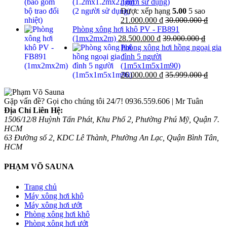
người sử dụng)
Được xếp hạng
5.00
5 sao
21.000.000
₫
30.000.000
₫
Phòng xông hơi khô PV - FB891
(1mx2mx2m)
28.500.000
₫
39.000.000
₫
Phòng xông hơi hồng ngoại gia
đình 5 người
(1m5x1m5x1m90)
26.000.000
₫
35.999.000
₫
Gặp vấn đề? Gọi cho chúng tôi 24/7!
0936.559.606 | Mr Tuân
Địa Chỉ Liên Hệ:
1506/12/8 Huỳnh Tấn Phát, Khu Phố 2, Phường Phú Mỹ, Quận 7.
HCM
63 Đường số 2, KDC Lê Thành, Phường An Lạc, Quận Bình Tân,
HCM
PHẠM VÕ SAUNA
Trang chủ
Máy xông hơi khô
Máy xông hơi ướt
Phòng xông hơi khô
Phòng xông hơi ướt