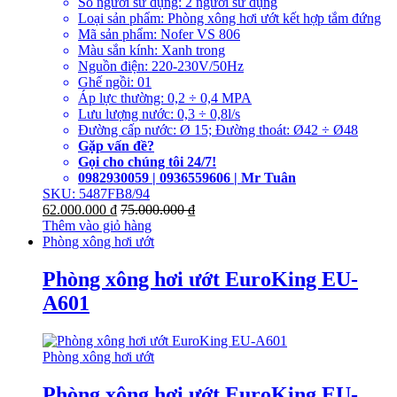
Số người sử dụng: 2 người sử dụng
Loại sản phẩm: Phòng xông hơi ướt kết hợp tắm đứng
Mã sản phẩm: Nofer VS 806
Màu sắn kính: Xanh trong
Nguồn điện: 220-230V/50Hz
Ghế ngồi: 01
Áp lực thường: 0,2 ÷ 0,4 MPA
Lưu lượng nước: 0,3 ÷ 0,8l/s
Đường cấp nước: Ø 15; Đường thoát: Ø42 ÷ Ø48
Gặp vấn đề?
Gọi cho chúng tôi 24/7!
0982930059 | 0936559606 | Mr Tuân
SKU: 5487FB8/94
62.000.000
₫
75.000.000
₫
Thêm vào giỏ hàng
Phòng xông hơi ướt
Phòng xông hơi ướt EuroKing EU-
A601
Phòng xông hơi ướt
Phòng xông hơi ướt EuroKing EU-