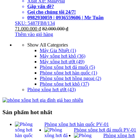
Xuất Xứ: Malaysia
Gặp vấn đề?
Gọi cho chúng tôi 24/7!
0982930059 | 0936559606 | Mr Tuân
SKU: 5487FB8/134
71.000.000
₫
82.000.000
₫
Thêm vào giỏ hàng
Show All Categories
Máy Gia Nhiệt
(1)
Máy xông hơi khô
(36)
Máy xông hơi ướt
(49)
Phòng xông hơi đá muối
(5)
Phòng xông hơi hàn quốc
(1)
Phòng xông hơi hồng ngoại
(2)
Phòng xông hơi khô
(37)
Phòng xông hơi ướt
(43)
Sản phẩm hot nhất
Phòng xông hơi hàn quốc PV-01
Phòng xông hơi đá muối PV-01
Phòng xông hơi