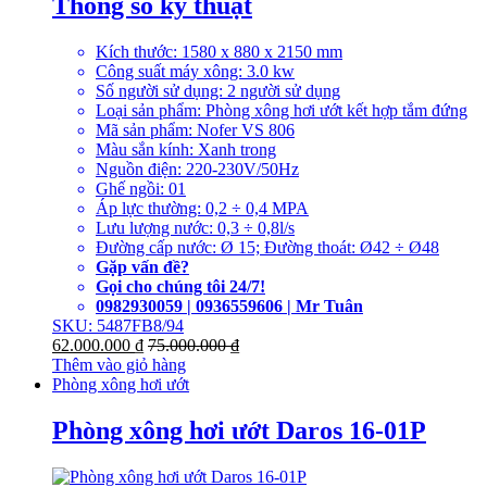
Thông số kỹ thuật
Kích thước: 1580 x 880 x 2150 mm
Công suất máy xông: 3.0 kw
Số người sử dụng: 2 người sử dụng
Loại sản phẩm: Phòng xông hơi ướt kết hợp tắm đứng
Mã sản phẩm: Nofer VS 806
Màu sắn kính: Xanh trong
Nguồn điện: 220-230V/50Hz
Ghế ngồi: 01
Áp lực thường: 0,2 ÷ 0,4 MPA
Lưu lượng nước: 0,3 ÷ 0,8l/s
Đường cấp nước: Ø 15; Đường thoát: Ø42 ÷ Ø48
Gặp vấn đề?
Gọi cho chúng tôi 24/7!
0982930059 | 0936559606 | Mr Tuân
SKU: 5487FB8/94
62.000.000
₫
75.000.000
₫
Thêm vào giỏ hàng
Phòng xông hơi ướt
Phòng xông hơi ướt Daros 16-01P