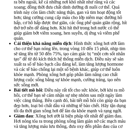
ra bên ngoài, kể cả những nơi khó nhất như răng và các
xoang; đồng thời đưa chất dinh dưỡng đi nuôi cơ thể. Quá
trình này còn làm chức năng thận, gan và tim hoạt động tốt
hơn; tăng cường cung cấp máu cho lớp niêm mạc đường hô
hấp, cơ hô hấp được thư giãn, các ống phế quản giãn rộng, hít
thở trở nên dễ dàng hơn. Khi hít thở trong hơi nước có thể
giúp giảm bớt viêm xoang, hen suyễn, dị ứng và viêm phế
quản.
Cải thiện khả năng miễn dịch
: Hình thức xông hơi ướt làm
cho cơ thể bạn nóng lên, trong vòng 10 đến 15 phút, nhịp tim
sẽ tăng lên từ 50 đến 75%, tạo cảm giác bị “một cơn sốt nhân
tạo” để từ đó kích thích hệ thống miễn dịch. Điều này sẽ sản
xuất ra số tế bào bạch cầu đáng kể, làm tăng lượng hormone
và các tế bào chống lại một số bệnh khác, giúp cơ thể luôn
khỏe mạnh. Phòng xông hơi góp phần làm nâng cao chất
lượng cuộc sống bằng sự khỏe mạnh, cường tráng, tạo nên
sức sống mới.
Bài tiết mồ hôi
: Điều này rất tốt cho sức khỏe, bởi khi ra mồ
hôi, cơ thể bạn sẽ cảm nhận sự nhẹ nhõm sau một ngày làm
việc căng thẳng. Bên cạnh đó, bài tiết mồ hôi còn giúp da bạn
đẹp hơn, loại bỏ chất dầu và những tế bào chết. Hãy tận dụng
tối đa thời gian xông hơi để làn da khỏe mạnh và rạng ngời.
Giảm đau
: Xông hơi ướt là biện pháp tốt nhất để giảm đau.
Hơi nóng tỏa ra trong phòng xông làm giản nở các mạch máu
và tăng lượng máu lưu thông, đưa oxy đến phần đau của cơ