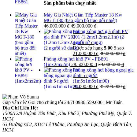
Sản phẩm bán chạy nhất
Máy Gia Nhiệt Gián Tiếp Master 18 Kw
MGT-180 (bao gồm bộ trao đổi nhiệt)
46.000.000
₫
49.000.000
₫
Phòng xông hơi gia đình PV
201 (1.2mx1.2mx2.1m) (2
người sử dụng)
Được xếp hạng
5.00
5 sao
21.000.000
₫
30.000.000
₫
Phòng xông hơi khô PV - FB891
(1mx2mx2m)
28.500.000
₫
39.000.000
₫
Phòng xông hơi hồng ngoại gia
đình 5 người
(1m5x1m5x1m90)
26.000.000
₫
35.999.000
₫
Gặp vấn đề? Gọi cho chúng tôi 24/7!
0936.559.606 | Mr Tuân
Địa Chỉ Liên Hệ:
1506/12/8 Huỳnh Tấn Phát, Khu Phố 2, Phường Phú Mỹ, Quận 7.
HCM
63 Đường số 2, KDC Lê Thành, Phường An Lạc, Quận Bình Tân,
HCM