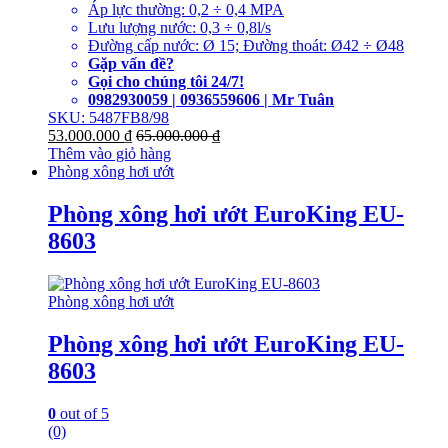
Áp lực thường: 0,2 ÷ 0,4 MPA
Lưu lượng nước: 0,3 ÷ 0,8l/s
Đường cấp nước: Ø 15; Đường thoát: Ø42 ÷ Ø48
Gặp vấn đề?
Gọi cho chúng tôi 24/7!
0982930059 | 0936559606 | Mr Tuân
SKU: 5487FB8/98
53.000.000
₫
65.000.000
₫
Thêm vào giỏ hàng
Phòng xông hơi ướt
Phòng xông hơi ướt EuroKing EU-
8603
Phòng xông hơi ướt
Phòng xông hơi ướt EuroKing EU-
8603
0
out of 5
(0)