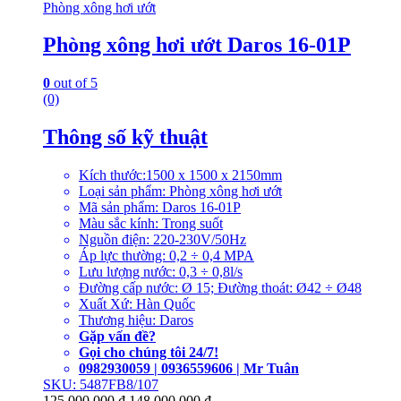
Phòng xông hơi ướt
Phòng xông hơi ướt Daros 16-01P
0
out of 5
(0)
Thông số kỹ thuật
Kích thước:1500 x 1500 x 2150mm
Loại sản phẩm: Phòng xông hơi ướt
Mã sản phẩm: Daros 16-01P
Màu sắc kính: Trong suốt
Nguồn điện: 220-230V/50Hz
Áp lực thường: 0,2 ÷ 0,4 MPA
Lưu lượng nước: 0,3 ÷ 0,8l/s
Đường cấp nước: Ø 15; Đường thoát: Ø42 ÷ Ø48
Xuất Xứ: Hàn Quốc
Thương hiệu: Daros
Gặp vấn đề?
Gọi cho chúng tôi 24/7!
0982930059 | 0936559606 | Mr Tuân
SKU: 5487FB8/107
125.000.000
₫
148.000.000
₫