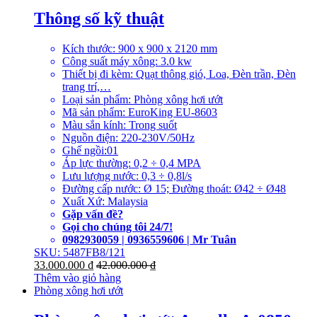
Thông số kỹ thuật
Kích thước: 900 x 900 x 2120 mm
Công suất máy xông: 3.0 kw
Thiết bị đi kèm: Quạt thông gió, Loa, Đèn trần, Đèn
trang trí,…
Loại sản phẩm: Phòng xông hơi ướt
Mã sản phẩm: EuroKing EU-8603
Màu sắn kính: Trong suốt
Nguồn điện: 220-230V/50Hz
Ghế ngồi:01
Áp lực thường: 0,2 ÷ 0,4 MPA
Lưu lượng nước: 0,3 ÷ 0,8l/s
Đường cấp nước: Ø 15; Đường thoát: Ø42 ÷ Ø48
Xuất Xứ: Malaysia
Gặp vấn đề?
Gọi cho chúng tôi 24/7!
0982930059 | 0936559606 | Mr Tuân
SKU: 5487FB8/121
33.000.000
₫
42.000.000
₫
Thêm vào giỏ hàng
Phòng xông hơi ướt