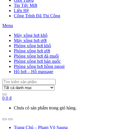
Giới Thiệu
Tin Tức Mới
Liên Hệ
Công Trình Đã Thi Công
Menu
Máy xông hơi khô
Máy xông hơi ướt
Phòng xông hơi khô
Phòng xông hơi ướt
Phòng xông hơi đá muối
Phòng xông hơi hàn quốc
Phòng xông hơi hồng ngoại
Hồ bơi – Hồ massage
Search
for:
0
0
₫
Chưa có sản phẩm trong giỏ hàng.
Trang Chủ – Phạm Võ Sauna