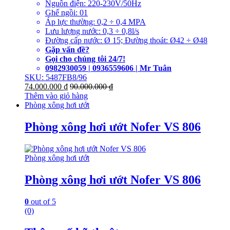
Nguồn điện: 220-230V/50Hz
Ghế ngồi: 01
Áp lực thường: 0,2 ÷ 0,4 MPA
Lưu lượng nước: 0,3 ÷ 0,8l/s
Đường cấp nước: Ø 15; Đường thoát: Ø42 ÷ Ø48
Gặp vấn đề?
Gọi cho chúng tôi 24/7!
0982930059 | 0936559606 | Mr Tuân
SKU: 5487FB8/96
74.000.000
₫
90.000.000
₫
Thêm vào giỏ hàng
Phòng xông hơi ướt
Phòng xông hơi ướt Nofer VS 806
Phòng xông hơi ướt
Phòng xông hơi ướt Nofer VS 806
0
out of 5
(0)