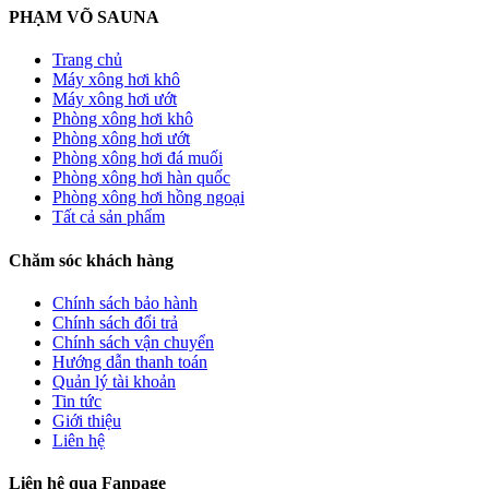
PHẠM VÕ SAUNA
Trang chủ
Máy xông hơi khô
Máy xông hơi ướt
Phòng xông hơi khô
Phòng xông hơi ướt
Phòng xông hơi đá muối
Phòng xông hơi hàn quốc
Phòng xông hơi hồng ngoại
Tất cả sản phẩm
Chăm sóc khách hàng
Chính sách bảo hành
Chính sách đổi trả
Chính sách vận chuyển
Hướng dẫn thanh toán
Quản lý tài khoản
Tin tức
Giới thiệu
Liên hệ
Liên hệ qua Fanpage