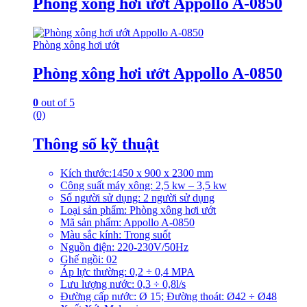
Phòng xông hơi ướt Appollo A-0850
Phòng xông hơi ướt
Phòng xông hơi ướt Appollo A-0850
0
out of 5
(0)
Thông số kỹ thuật
Kích thước:1450 x 900 x 2300 mm
Công suất máy xông: 2,5 kw – 3,5 kw
Số người sử dụng: 2 người sử dụng
Loại sản phẩm: Phòng xông hơi ướt
Mã sản phẩm: Appollo A-0850
Màu sắc kính: Trong suốt
Nguồn điện: 220-230V/50Hz
Ghế ngồi: 02
Áp lực thường: 0,2 ÷ 0,4 MPA
Lưu lượng nước: 0,3 ÷ 0,8l/s
Đường cấp nước: Ø 15; Đường thoát: Ø42 ÷ Ø48