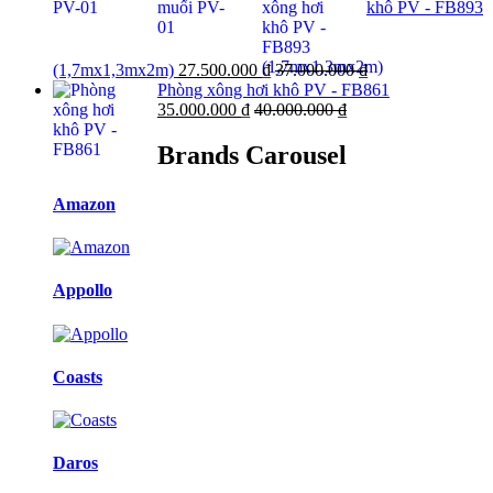
khô PV - FB893
(1,7mx1,3mx2m)
27.500.000
₫
37.000.000
₫
Phòng xông hơi khô PV - FB861
35.000.000
₫
40.000.000
₫
Brands Carousel
Amazon
Appollo
Coasts
Daros