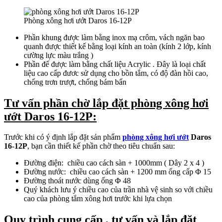
Phòng xông hơi ướt Daros 16-12P
Phần khung được làm bằng inox mạ crôm, vách ngăn bao
quanh được thiết kế bằng loại kính an toàn (kính 2 lớp, kính
cường lực màu trắng )
Phần đế được làm bằng chất liệu Acrylic . Đây là loại chất
liệu cao cấp đươc sử dụng cho bồn tắm, có độ đàn hồi cao,
chống trơn trượt, chống bám bẩn
Tư vấn phần chờ lắp đặt phòng xông hơi
ướt Daros 16-12P:
Trước khi có ý định lắp đặt sản phẩm
phòng xông hơi ướt
Daros
16-12P
, bạn cần thiết kế phần chờ theo tiêu chuẩn sau:
Đường điện: chiều cao cách sàn + 1000mm ( Dây 2 x 4 )
Đường nước: chiều cao cách sàn + 1200 mm ống cấp Φ 15
Đường thoát nước dùng ống Φ 48
Quý khách lưu ý chiều cao của trần nhà vệ sinh so với chiều
cao của phòng tắm xông hơi trước khi lựa chọn
Quy trình cung cấp , tư vấn và lắp đặt