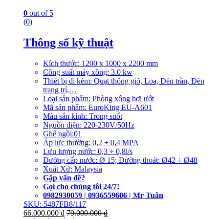
0
out of 5
(0)
Thông số kỹ thuật
Kích thước: 1200 x 1000 x 2200 mm
Công suất máy xông: 3.0 kw
Thiết bị đi kèm: Quạt thông gió, Loa, Đèn trần, Đèn
trang trí,…
Loại sản phẩm: Phòng xông hơi ướt
Mã sản phẩm: EuroKing EU-A601
Màu sắn kính: Trong suốt
Nguồn điện: 220-230V/50Hz
Ghế ngồi:01
Áp lực thường: 0,2 ÷ 0,4 MPA
Lưu lượng nước: 0,3 ÷ 0,8l/s
Đường cấp nước: Ø 15; Đường thoát: Ø42 ÷ Ø48
Xuất Xứ: Malaysia
Gặp vấn đề?
Gọi cho chúng tôi 24/7!
0982930059 | 0936559606 | Mr Tuân
SKU: 5487FB8/117
66.000.000
₫
79.000.000
₫