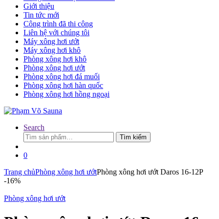
Giới thiệu
Tin tức mới
Công trình đã thi công
Liên hệ với chúng tôi
Máy xông hơi ướt
Máy xông hơi khô
Phòng xông hơi khô
Phòng xông hơi ướt
Phòng xông hơi đá muối
Phòng xông hơi hàn quốc
Phòng xông hơi hồng ngoại
Search
Tìm
Tìm kiếm
kiếm:
0
Trang chủ
Phòng xông hơi ướt
Phòng xông hơi ướt Daros 16-12P
-
16%
Phòng xông hơi ướt