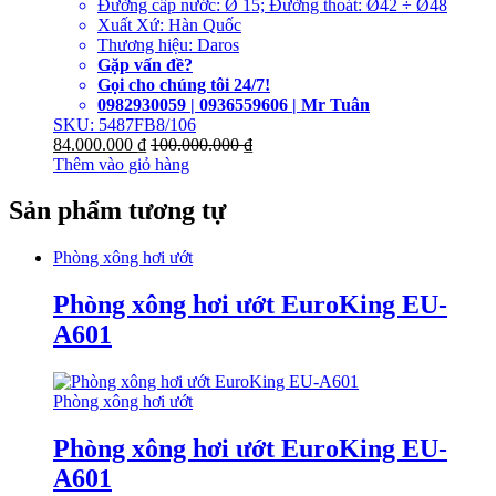
Đường cấp nước: Ø 15; Đường thoát: Ø42 ÷ Ø48
Xuất Xứ: Hàn Quốc
Thương hiệu: Daros
Gặp vấn đề?
Gọi cho chúng tôi 24/7!
0982930059 | 0936559606 | Mr Tuân
SKU: 5487FB8/106
84.000.000
₫
100.000.000
₫
Thêm vào giỏ hàng
Sản phẩm tương tự
Phòng xông hơi ướt
Phòng xông hơi ướt EuroKing EU-
A601
Phòng xông hơi ướt
Phòng xông hơi ướt EuroKing EU-
A601