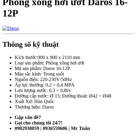
Phòng xông hơi ướt Daros 16-
12P
Thông số kỹ thuật
Kích thước:900 x 900 x 2110 mm
Loại sản phẩm: Phòng xông hơi ướt
Mã sản phẩm: Daros 16-12P
Màu sắc kính: Trong suốt
Nguồn điện: 220-230V/50Hz
Áp lực thường: 0,2 ÷ 0,4 MPA
Lưu lượng nước: 0,3 ÷ 0,8l/s
Đường cấp nước: Ø 15; Đường thoát: Ø42 ÷ Ø48
Xuất Xứ: Hàn Quốc
Thương hiệu: Daros
Gặp vấn đề?
Gọi cho chúng tôi 24/7!
0982930059 | 0936559606 | Mr Tuân