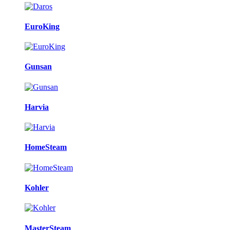
EuroKing
Gunsan
Harvia
HomeSteam
Kohler
MasterSteam