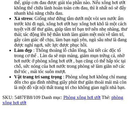
thể, giúp cơn đau được giải tỏa phần nào. Nếu xông hơi ướt
không thể chữa lành hoàn toàn cơn đau, thì ít nhất nó sẽ đẩy
nhanh khả năng chữa đau.
Xả stress
: Giống như đứng tắm dưới một vòi sen nước ấm
trước khi đi ngủ, xông hơi ướt hay xông hơi khô là một cách
tuyệt vời để thư giãn, giúp tâm trí bạn trở nên nhẹ nhàng, thư
thái; tác động lên hệ thần kinh làm giảm mệt mỏi về tâm trí,
gây cảm giác dễ chịu, làm bạn ngủ yên, ngủ sâu như là đang
được nghỉ ngơi, sức lực được phục hồi.
Làm đẹp
: Thông thoáng lỗ chân lông, bài tiết các độc tố
trong cơ thể . Làn da sẽ mịn màng, giảm mụn trứng cá, nhờ
hơi nước ở phòng xông hơi ướt , bạn cũng có thể hấp tóc tại
chỗ, sức nóng của hơi nước trong phòng sẽ làm giãn nở các
thớ tóc , mái tóc suôn mượt.
Vật trang trí sang trọng
: Phòng xông hơi không chỉ mang
đến cho gia đình những giây phút thư giãn thoải mái mà còn
là một đồ vật nội thất trang trí cho không gian ngôi nhà bạn.
SKU:
5487FB8/109
Danh mục:
Phòng xông hơi ướt
Thẻ:
phòng
xông hơi ướt