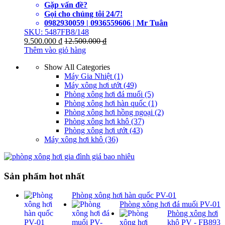
Gặp vấn đề?
Gọi cho chúng tôi 24/7!
0982930059 | 0936559606 | Mr Tuân
SKU: 5487FB8/148
9.500.000
₫
12.500.000
₫
Thêm vào giỏ hàng
Show All Categories
Máy Gia Nhiệt
(1)
Máy xông hơi ướt
(49)
Phòng xông hơi đá muối
(5)
Phòng xông hơi hàn quốc
(1)
Phòng xông hơi hồng ngoại
(2)
Phòng xông hơi khô
(37)
Phòng xông hơi ướt
(43)
Máy xông hơi khô
(36)
Sản phẩm hot nhất
Phòng xông hơi hàn quốc PV-01
Phòng xông hơi đá muối PV-01
Phòng xông hơi
khô PV - FB893