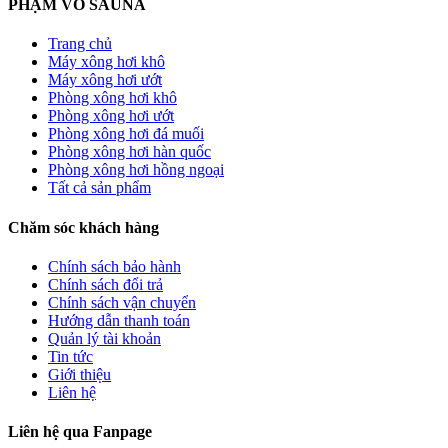
PHẠM VÕ SAUNA
Trang chủ
Máy xông hơi khô
Máy xông hơi ướt
Phòng xông hơi khô
Phòng xông hơi ướt
Phòng xông hơi đá muối
Phòng xông hơi hàn quốc
Phòng xông hơi hồng ngoại
Tất cả sản phẩm
Chăm sóc khách hàng
Chính sách bảo hành
Chính sách đổi trả
Chính sách vận chuyển
Hướng dẫn thanh toán
Quản lý tài khoản
Tin tức
Giới thiệu
Liên hệ
Liên hệ qua Fanpage