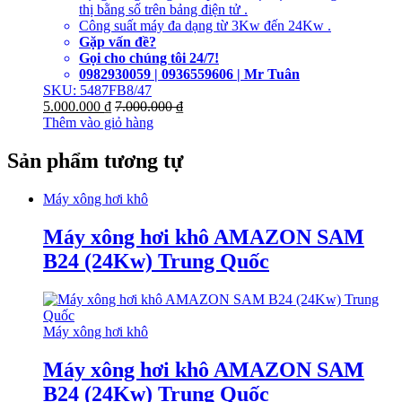
thị bằng số trên bảng điện tử .
Công suất máy đa dạng từ 3Kw đến 24Kw .
Gặp vấn đề?
Gọi cho chúng tôi 24/7!
0982930059 | 0936559606 | Mr Tuân
SKU: 5487FB8/47
5.000.000
₫
7.000.000
₫
Thêm vào giỏ hàng
Sản phẩm tương tự
Máy xông hơi khô
Máy xông hơi khô AMAZON SAM
B24 (24Kw) Trung Quốc
Máy xông hơi khô
Máy xông hơi khô AMAZON SAM
B24 (24Kw) Trung Quốc