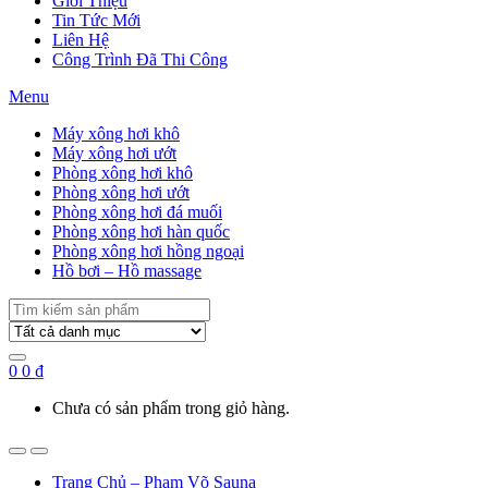
Giới Thiệu
Tin Tức Mới
Liên Hệ
Công Trình Đã Thi Công
Menu
Máy xông hơi khô
Máy xông hơi ướt
Phòng xông hơi khô
Phòng xông hơi ướt
Phòng xông hơi đá muối
Phòng xông hơi hàn quốc
Phòng xông hơi hồng ngoại
Hồ bơi – Hồ massage
Search
for:
0
0
₫
Chưa có sản phẩm trong giỏ hàng.
Trang Chủ – Phạm Võ Sauna