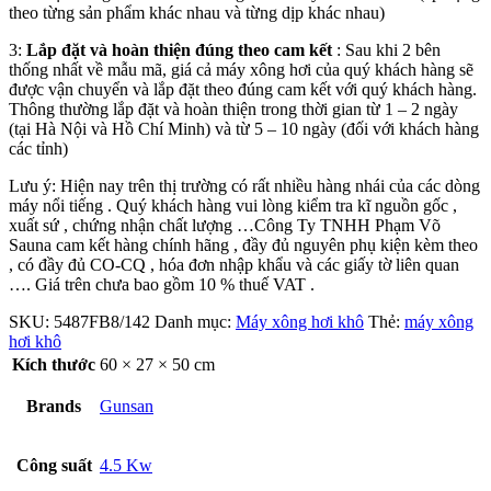
theo từng sản phẩm khác nhau và từng dịp khác nhau)
3:
Lắp đặt và hoàn thiện đúng theo cam kết
: Sau khi 2 bên
thống nhất về mẫu mã, giá cả máy xông hơi của quý khách hàng sẽ
được vận chuyển và lắp đặt theo đúng cam kết với quý khách hàng.
Thông thường lắp đặt và hoàn thiện trong thời gian từ 1 – 2 ngày
(tại Hà Nội và Hồ Chí Minh) và từ 5 – 10 ngày (đối với khách hàng
các tỉnh)
Lưu ý: Hiện nay trên thị trường có rất nhiều hàng nhái của các dòng
máy nổi tiếng . Quý khách hàng vui lòng kiểm tra kĩ nguồn gốc ,
xuất sứ , chứng nhận chất lượng …Công Ty TNHH Phạm Võ
Sauna cam kết hàng chính hãng , đầy đủ nguyên phụ kiện kèm theo
, có đầy đủ CO-CQ , hóa đơn nhập khẩu và các giấy tờ liên quan
…. Giá trên chưa bao gồm 10 % thuế VAT .
SKU:
5487FB8/142
Danh mục:
Máy xông hơi khô
Thẻ:
máy xông
hơi khô
Kích thước
60 × 27 × 50 cm
Brands
Gunsan
Công suất
4.5 Kw