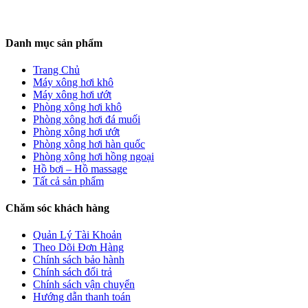
Danh mục sản phẩm
Trang Chủ
Máy xông hơi khô
Máy xông hơi ướt
Phòng xông hơi khô
Phòng xông hơi đá muối
Phòng xông hơi ướt
Phòng xông hơi hàn quốc
Phòng xông hơi hồng ngoại
Hồ bơi – Hồ massage
Tất cả sản phẩm
Chăm sóc khách hàng
Quản Lý Tài Khoản
Theo Dõi Đơn Hàng
Chính sách bảo hành
Chính sách đổi trả
Chính sách vận chuyển
Hướng dẫn thanh toán