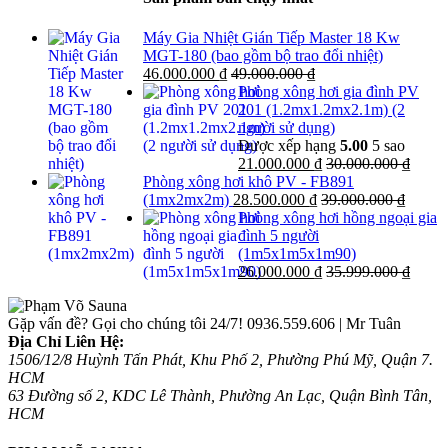
Máy Gia Nhiệt Gián Tiếp Master 18 Kw
MGT-180 (bao gồm bộ trao đổi nhiệt)
46.000.000
₫
49.000.000
₫
Phòng xông hơi gia đình PV
201 (1.2mx1.2mx2.1m) (2
người sử dụng)
Được xếp hạng
5.00
5 sao
21.000.000
₫
30.000.000
₫
Phòng xông hơi khô PV - FB891
(1mx2mx2m)
28.500.000
₫
39.000.000
₫
Phòng xông hơi hồng ngoại gia
đình 5 người
(1m5x1m5x1m90)
26.000.000
₫
35.999.000
₫
Gặp vấn đề? Gọi cho chúng tôi 24/7!
0936.559.606 | Mr Tuân
Địa Chỉ Liên Hệ:
1506/12/8 Huỳnh Tấn Phát, Khu Phố 2, Phường Phú Mỹ, Quận 7.
HCM
63 Đường số 2, KDC Lê Thành, Phường An Lạc, Quận Bình Tân,
HCM