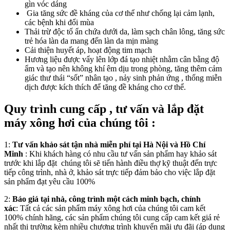
gìn vóc dáng
Gia tăng sức đề kháng của cơ thể như chống lại cảm lạnh,
các bệnh khi đổi mùa
Thải trừ độc tố ẩn chứa dưới da, làm sạch chân lông, tăng sức
trẻ hóa làn da mang đến làn da mịn màng
Cải thiện huyết áp, hoạt động tim mạch
Hương liệu được vẩy lên lớp đá tạo nhiệt nhằm cân bằng độ
ẩm và tạo nên không khí êm dịu trong phòng, tăng thêm cảm
giác thư thái “sốt” nhân tạo , nảy sinh phản ứng , thống miễn
dịch được kích thích để tăng đề kháng cho cơ thể.
Quy trình cung cấp , tư vấn và lắp đặt
máy xông hơi của chúng tôi :
1:
Tư vấn khảo sát tận nhà miễn phí tại Hà Nội và Hồ Chí
Minh
: Khi khách hàng có nhu cầu tư vấn sản phẩm hay khảo sát
trước khi lắp đặt chúng tôi sẽ tiến hành điều thợ kỹ thuật đến trực
tiếp công trình, nhà ở, khảo sát trực tiếp đảm bảo cho việc lắp đặt
sản phẩm đạt yêu cầu 100%
2:
Báo giá tại nhà, công trình một cách minh bạch, chính
xác
: Tất cả các sản phẩm máy xông hơi của chúng tôi cam kết
100% chính hãng, các sản phẩm chúng tôi cung cấp cam kết giá rẻ
nhất thị trường kèm nhiều chương trình khuyến mãi ưu đãi (áp dụng