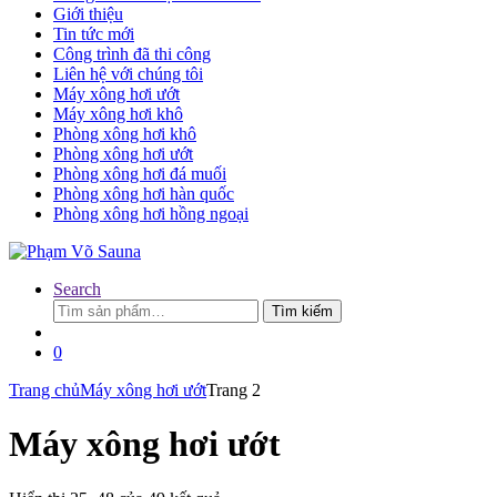
Giới thiệu
Tin tức mới
Công trình đã thi công
Liên hệ với chúng tôi
Máy xông hơi ướt
Máy xông hơi khô
Phòng xông hơi khô
Phòng xông hơi ướt
Phòng xông hơi đá muối
Phòng xông hơi hàn quốc
Phòng xông hơi hồng ngoại
Search
Tìm
Tìm kiếm
kiếm:
0
Trang chủ
Máy xông hơi ướt
Trang 2
Máy xông hơi ướt