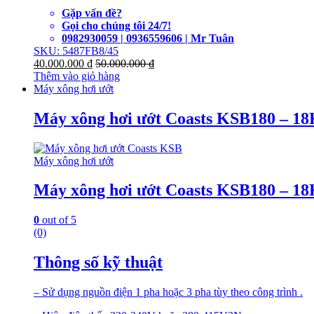
Gặp vấn đề?
Gọi cho chúng tôi 24/7!
0982930059 | 0936559606 | Mr Tuân
SKU: 5487FB8/45
40.000.000
₫
50.000.000
₫
Thêm vào giỏ hàng
Máy xông hơi ướt
Máy xông hơi ướt Coasts KSB180 – 1
Máy xông hơi ướt
Máy xông hơi ướt Coasts KSB180 – 1
0
out of 5
(0)
Thông số kỹ thuật
– Sử dụng nguồn điện 1 pha hoặc 3 pha tùy theo công trình .