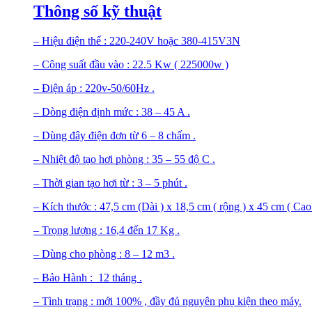
Thông số kỹ thuật
– Hiệu điện thế : 220-240V hoặc 380-415V3N
– Công suất đầu vào : 22.5 Kw ( 225000w )
– Điện áp : 220v-50/60Hz .
– Dòng điện định mức : 38 – 45 A .
– Dùng đây điện đơn từ 6 – 8 chấm .
– Nhiệt độ tạo hơi phòng : 35 – 55 độ C .
– Thời gian tạo hơi từ : 3 – 5 phút .
– Kích thước : 47,5 cm (Dài ) x 18,5 cm ( rộng ) x 45 cm ( Cao 
– Trọng lượng : 16,4 đến 17 Kg .
– Dùng cho phòng : 8 – 12 m3 .
– Bảo Hành : 12 tháng .
– Tình trạng : mới 100% , đầy đủ nguyên phụ kiện theo máy.