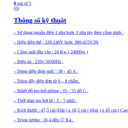
0
out of 5
(0)
Thông số kỹ thuật
– Sử dụng nguồn điện 1 pha hoặc 3 pha tùy theo công trình .
– Hiệu điện thế : 220-240V hoặc 380-415V3N
– Công suất đầu vào : 24 Kw ( 24000w )
– Điện áp : 220v-50/60Hz .
– Dòng điện định mức : 38 – 45 A .
– Dùng đây điện đơn từ 6 – 8 chấm .
– Nhiệt độ tạo hơi phòng : 35 – 55 độ C .
– Thời gian tạo hơi từ : 3 – 5 phút .
– Kích thước : 47,5 cm (Dài ) x 18,5 cm ( rộng ) x 45 cm ( Cao 
– Trọng lượng : 16,4 đến 17 Kg .