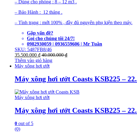
– Dùng cho phòng : 8 – 12 m3 .
– Bảo Hành : 12 tháng .
– Tình trạng : mới 100% , đầy đủ nguyên phụ kiện theo máy.
Gặp vấn đề?
Gọi cho chúng tôi 24/7!
0982930059 | 0936559606 | Mr Tuân
SKU: 5487FB8/46
35.500.000
₫
40.000.000
₫
Thêm vào giỏ hàng
Máy xông hơi ướt
Máy xông hơi ướt Coasts KSB225 – 2
Máy xông hơi ướt
Máy xông hơi ướt Coasts KSB225 – 2
0
out of 5
(0)