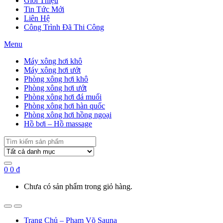
Giới Thiệu
Tin Tức Mới
Liên Hệ
Công Trình Đã Thi Công
Menu
Máy xông hơi khô
Máy xông hơi ướt
Phòng xông hơi khô
Phòng xông hơi ướt
Phòng xông hơi đá muối
Phòng xông hơi hàn quốc
Phòng xông hơi hồng ngoại
Hồ bơi – Hồ massage
Search
for:
0
0
₫
Chưa có sản phẩm trong giỏ hàng.
Trang Chủ – Phạm Võ Sauna