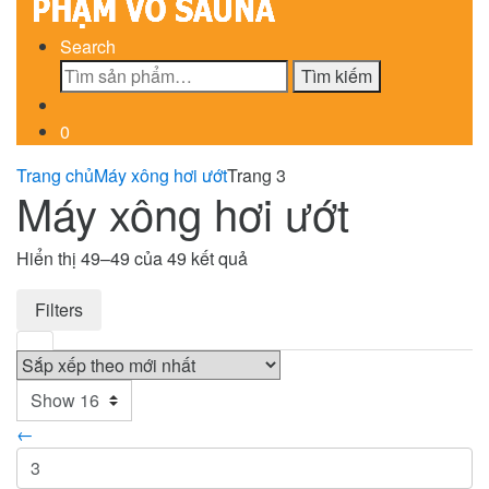
Search
Tìm
Tìm kiếm
kiếm:
0
Trang chủ
Máy xông hơi ướt
Trang 3
Máy xông hơi ướt
Đã
Hiển thị 49–49 của 49 kết quả
sắp
Filters
xếp
theo
mới
nhất
←