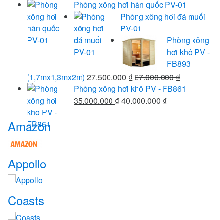
Phòng xông hơi hàn quốc PV-01
Phòng xông hơi đá muối
PV-01
Phòng xông
hơi khô PV -
FB893
(1,7mx1,3mx2m)
27.500.000
₫
37.000.000
₫
Phòng xông hơi khô PV - FB861
35.000.000
₫
40.000.000
₫
Brands
Amazon
Carousel
Appollo
Coasts