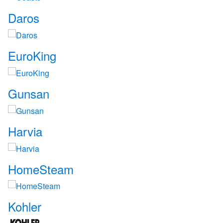
Daros
EuroKing
Gunsan
Harvia
HomeSteam
Kohler