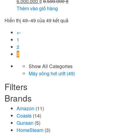
6.000.000
₫
8.500.000
₫
Thêm vào giỏ hàng
Đã
Hiển thị 49–49 của 49 kết quả
sắp
←
xếp
1
theo
2
mới
3
nhất
Show All Categories
Máy xông hơi ướt
(49)
Filters
Brands
Amazon
(11)
Coasts
(14)
Gunsan
(5)
HomeSteam
(3)