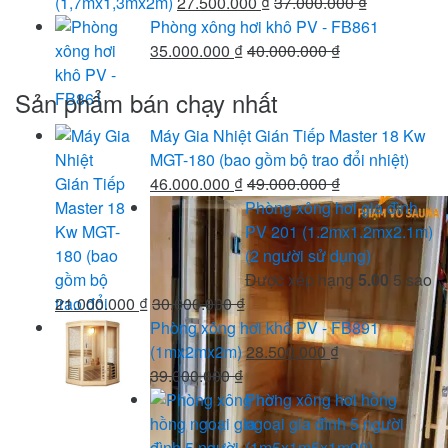
(1,7mx1,3mx2m)
27.500.000
₫
37.000.000
₫
Phòng xông hơi khô PV - FB861
35.000.000
₫
40.000.000
₫
Sản phẩm bán chạy nhất
Máy Gia Nhiệt Gián Tiếp Master 18 Kw
MGT-180 (bao gồm bộ trao đổi nhiệt)
46.000.000
₫
49.000.000
₫
Phòng xông hơi gia đình
PV 201 (1.2mx1.2mx2.1m)
(2 người sử dụng)
Được xếp hạng
5.00
5 sao
21.000.000
₫
30.000.000
₫
Phòng xông hơi khô PV - FB891
(1mx2mx2m)
28.500.000
₫
39.000.000
₫
Phòng xông hơi hồng
ngoại gia đình 5 người
(1m5x1m5x1m90)