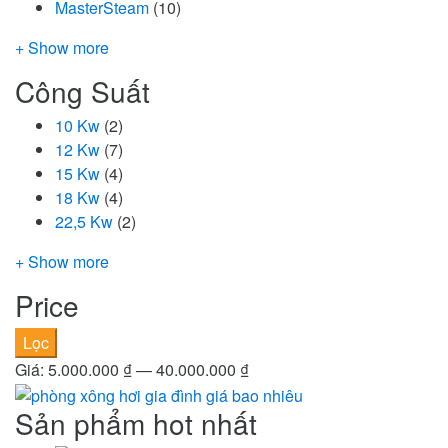
MasterSteam
(10)
+ Show more
Công Suất
10 Kw
(2)
12 Kw
(7)
15 Kw
(4)
18 Kw
(4)
22,5 Kw
(2)
+ Show more
Price
Giá
Giá
Lọc
tối
tối
Giá:
5.000.000 ₫
—
40.000.000 ₫
thiểu
đa
Sản phẩm hot nhất