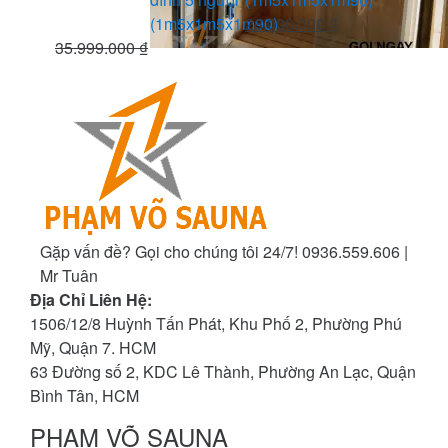
26.000.000
₫
35.999.000
₫
Gặp vấn đề? Gọi cho chúng tôi 24/7!
0936.559.606 |
Mr Tuân
Địa Chỉ Liên Hệ:
1506/12/8 Huỳnh Tấn Phát, Khu Phố 2, Phường Phú
Mỹ, Quận 7. HCM
63 Đường số 2, KDC Lê Thành, Phường An Lạc, Quận
Bình Tân, HCM
PHẠM VÕ SAUNA