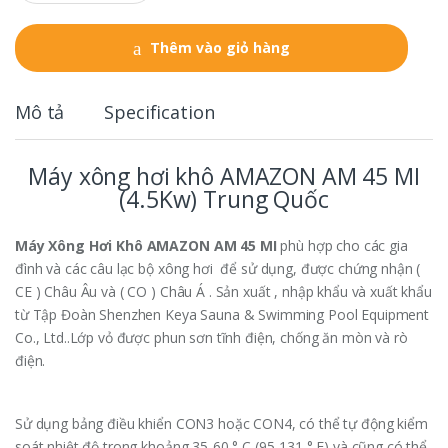
a
n
t
Thêm vào giỏ hàng
i
t
y
Mô tả
Specification
Máy xông hơi khô AMAZON AM 45 MI
(4.5Kw) Trung Quốc
Máy Xông Hơi Khô AMAZON AM 45 MI
phù hợp cho các gia
đình và các câu lạc bộ xông hơi để sử dụng, được chứng nhận (
CE ) Châu Âu và ( CO ) Châu Á . Sản xuất , nhập khẩu và xuất khẩu
từ Tập Đoàn Shenzhen Keya Sauna & Swimming Pool Equipment
Co., Ltd..Lớp vỏ được phun sơn tĩnh điện, chống ăn mòn và rò
điện.
Sử dụng bảng điều khiển CON3 hoặc CON4, có thể tự động kiểm
soát nhiệt độ trong khoảng 35-60 ° C (95-131 ° F) và cũng có thể