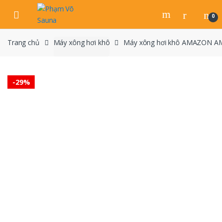
Skip
Skip
to
to
0
navigation
content
Trang chủ
Máy xông hơi khô
Máy xông hơi khô AMAZON AM 
-
29%