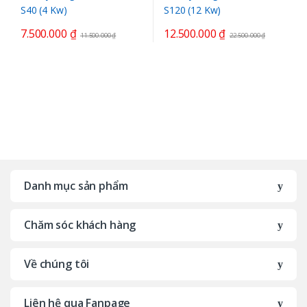
7.500.000
₫
12.500.000
₫
11.500.000
₫
22.500.000
₫
B
r
Danh mục sản phẩm
a
Chăm sóc khách hàng
n
d
Về chúng tôi
s
Liên hệ qua Fanpage