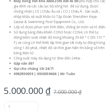
Máy Xông Hơi Khô AMAZON AM 45 MI
phù hợp cho các
gia đình và các câu lạc bộ xông hơi để sử dụng, được
chứng nhận ( CE ) Châu Âu và ( CO ) Châu Á . Sản xuất ,
nhập khẩu và xuất khẩu từ Tập Đoàn Shenzhen Keya
Sauna & Swimming Pool Equipment Co., Ltd..
Lớp vỏ được phun sơn tĩnh điện, chống ăn mòn và rò điện.
Sử dụng bảng điều khiển CON3 hoặc CON4, có thể tự
động kiểm soát nhiệt độ trong khoảng 35-60 ° C (95-131 °
F) và cũng có thể thiết lập thời gian tắt máy tự động trong
vòng 1-60 phút, nhiệt độ và thời gian hiển thị bằng số trên
bảng điện tử .
Công suất máy đa dạng từ 3Kw đến 24Kw .
Gặp vấn đề?
Gọi cho chúng tôi 24/7!
0982930059 | 0936559606 | Mr Tuân
5.000.000
₫
7.000.000
₫
Q
u