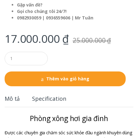
Gặp vấn đề?
Gọi cho chúng tôi 24/7!
0982930059 | 0936559606 | Mr Tuân
17.000.000
₫
25.000.000
₫
Q
u
a
n
t
Thêm vào giỏ hàng
i
t
y
Mô tả
Specification
Phòng xông hơi gia đình
Được các chuyên gia chăm sóc sức khỏe đầu ngành khuyên dùng