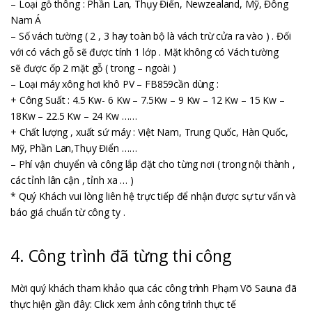
– Loại gỗ thông : Phần Lan, Thụy Điển, Newzealand, Mỹ, Đông
Nam Á
– Số vách tường ( 2 , 3 hay toàn bộ là vách trừ cửa ra vào ) . Đối
với có vách gỗ sẽ được tính 1 lớp . Mặt không có Vách tường
sẽ được ốp 2 mặt gỗ ( trong – ngoài )
– Loại máy xông hơi khô PV – FB859cần dùng :
+ Công Suất : 4.5 Kw- 6 Kw – 7.5Kw – 9 Kw – 12 Kw – 15 Kw –
18Kw – 22.5 Kw – 24 Kw ……
+ Chất lượng , xuất sứ máy : Việt Nam, Trung Quốc, Hàn Quốc,
Mỹ, Phần Lan,Thụy Điển ……
– Phí vận chuyển và công lắp đặt cho từng nơi ( trong nội thành ,
các tỉnh lân cận , tỉnh xa … )
* Quý Khách vui lòng liên hệ trực tiếp để nhận được sự tư vấn và
báo giá chuẩn từ công ty .
4. Công trình đã từng thi công
Mời quý khách tham khảo qua các công trình Phạm Võ Sauna đã
thực hiện gần đây:
Click xem ảnh công trình thực tế