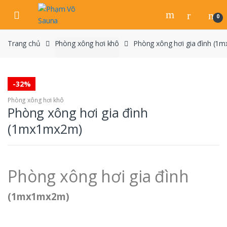
Skip
Skip
to
to
0
navigation
content
Trang chủ
Phòng xông hơi khô
Phòng xông hơi gia đình (
-
32%
Phòng xông hơi khô
Phòng xông hơi gia đình
(1mx1mx2m)
Phòng xông hơi gia đình
(1mx1mx2m)