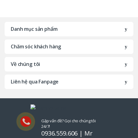
B
r
Danh mục sản phẩm
a
Chăm sóc khách hàng
n
d
Về chúng tôi
s
Liên hệ qua Fanpage
C
a
r
o
Gặp vấn đề? Gọi cho chúng tôi
24/7!
0936.559.606 | Mr
u