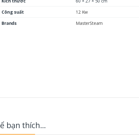
Kích thước
60 × 27 × 50 cm
Công suất
12 Kw
Brands
MasterSteam
hể bạn thích…