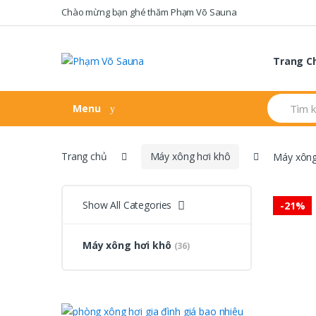
Skip
Skip
Chào mừng bạn ghé thăm Phạm Võ Sauna
to
to
navigation
content
Trang C
Search
Menu
for:
Trang chủ
Máy xông hơi khô
Máy xông
Show All Categories
-
21%
Máy xông hơi khô
(36)