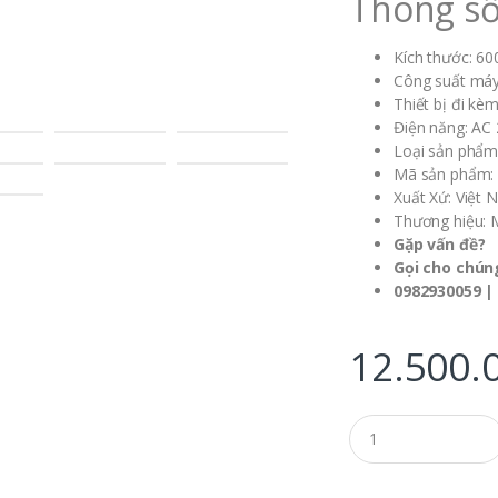
Thông số
Kích thước: 6
Công suất máy
Thiết bị đi kè
Điện năng: AC
Loại sản phẩm
Mã sản phẩm:
Xuất Xứ: Việt
Thương hiệu: 
Gặp vấn đề?
Gọi cho chúng
0982930059 |
12.500.
Q
u
a
n