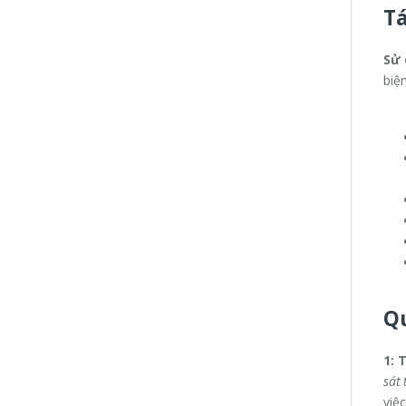
Tá
Sử 
biệ
Qu
1: 
sát 
việ