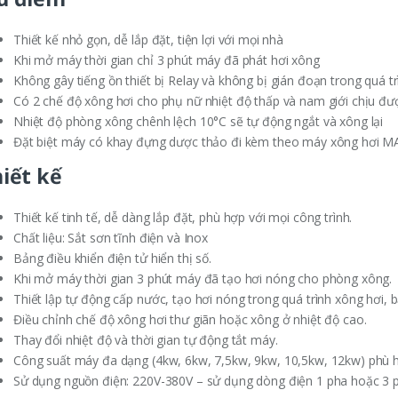
Thiết kế nhỏ gọn, dễ lắp đặt, tiện lợi với mọi nhà
Khi mở máy thời gian chỉ 3 phút máy đã phát hơi xông
Không gây tiếng ồn thiết bị Relay và không bị gián đoạn trong quá t
Có 2 chế độ xông hơi cho phụ nữ nhiệt độ thấp và nam giới chịu đư
Nhiệt độ phòng xông chênh lệch 10°C sẽ tự động ngắt và xông lại
Đặt biệt máy có khay đựng dược thảo đi kèm theo máy xông hơi M
iết kế
Thiết kế tinh tế, dễ dàng lắp đặt, phù hợp với mọi công trình.
Chất liệu: Sắt sơn tĩnh điện và Inox
Bảng điều khiển điện tử hiển thị số.
Khi mở máy thời gian 3 phút máy đã tạo hơi nóng cho phòng xông.
Thiết lập tự động cấp nước, tạo hơi nóng trong quá trình xông hơi, 
Điều chỉnh chế độ xông hơi thư giãn hoặc xông ở nhiệt độ cao.
Thay đổi nhiệt độ và thời gian tự động tắt máy.
Công suất máy đa dạng (4kw, 6kw, 7,5kw, 9kw, 10,5kw, 12kw) phù hợ
Sử dụng nguồn điện: 220V-380V – sử dụng dòng điện 1 pha hoặc 3 