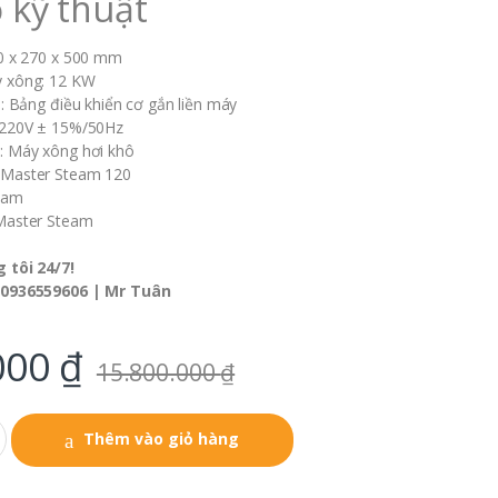
 kỹ thuật
00 x 270 x 500 mm
 xông: 12 KW
m: Bảng điều khiển cơ gắn liền máy
 220V ± 15%/50Hz
: Máy xông hơi khô
 Master Steam 120
 Nam
Master Steam
 tôi 24/7!
 0936559606 | Mr Tuân
000
₫
15.800.000
₫
Thêm vào giỏ hàng