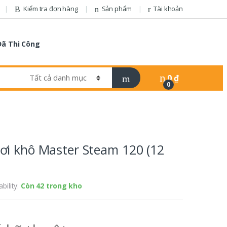
Kiểm tra đơn hàng
Sản phẩm
Tài khoản
Đã Thi Công
0
₫
0
ơi khô Master Steam 120 (12
ability:
Còn 42 trong kho