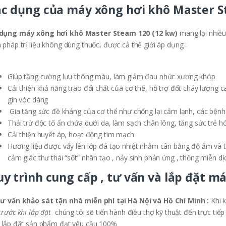
c dụng của máy xông hơi khô Master S
dụng máy xông hơi khô Master Steam 120 (12 kw)
mang lại nhiều
n pháp trị liệu không dùng thuốc, được cả thế giới áp dụng :
Giúp tăng cường lưu thông máu, làm giảm đau nhức xương khớp
Cải thiện khả năng trao đổi chất của cơ thể, hỗ trợ đốt cháy lượng 
gìn vóc dáng
Gia tăng sức đề kháng của cơ thể như chống lại cảm lạnh, các bệnh
Thải trừ độc tố ẩn chứa dưới da, làm sạch chân lông, tăng sức trẻ
Cải thiện huyết áp, hoạt động tim mạch
Hương liệu được vẩy lên lớp đá tạo nhiệt nhằm cân bằng độ ẩm và 
cảm giác thư thái “sốt” nhân tạo , nảy sinh phản ứng , thống miễn d
y trình cung cấp , tư vấn và lắp đặt má
Tư vấn khảo sát tận nhà miễn phí tại Hà Nội và Hồ Chí Minh :
Khi 
trước khi lắp đặt
chúng tôi sẽ tiến hành điều thợ kỹ thuật đến trực tiếp
c lắp đặt sản phẩm đạt yêu cầu 100%