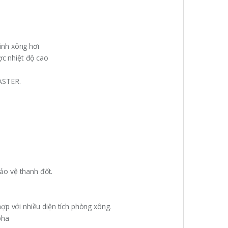
rình xông hơi
ợc nhiệt độ cao
ASTER.
bảo vệ thanh đốt.
p với nhiều diện tích phòng xông.
pha