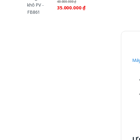
40.000.000
₫
35.000.000
₫
Máy
Ư