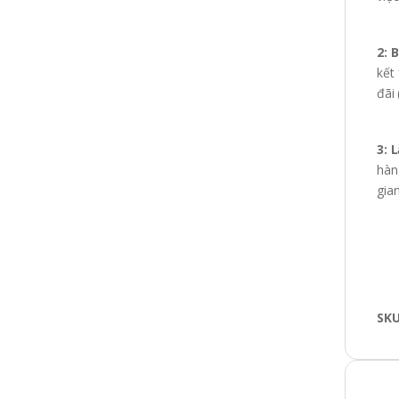
2: 
kết
đãi
3: 
hàn
gian
SK