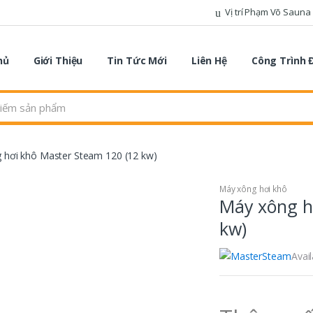
Vị trí Phạm Võ Sauna
hủ
Giới Thiệu
Tin Tức Mới
Liên Hệ
Công Trình 
 hơi khô Master Steam 120 (12 kw)
Máy xông hơi khô
Máy xông h
kw)
Avail