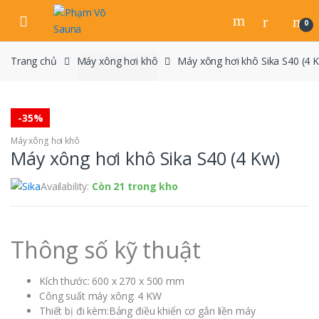
Skip
Skip
to
to
0
navigation
content
Trang chủ
Máy xông hơi khô
Máy xông hơi khô Sika S40 (4 
-
35%
Máy xông hơi khô
Máy xông hơi khô Sika S40 (4 Kw)
Availability:
Còn 21 trong kho
Thông số kỹ thuật
Kích thước: 600 x 270 x 500 mm
Công suất máy xông: 4 KW
Thiết bị đi kèm:Bảng điều khiển cơ gắn liền máy