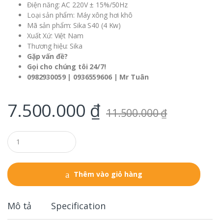
Điện năng: AC 220V ± 15%/50Hz
Loại sản phẩm: Máy xông hơi khô
Mã sản phẩm: Sika S40 (4 Kw)
Xuất Xứ: Việt Nam
Thương hiệu: Sika
Gặp vấn đề?
Gọi cho chúng tôi 24/7!
0982930059 | 0936559606 | Mr Tuân
7.500.000
₫
11.500.000
₫
Q
u
a
n
t
Thêm vào giỏ hàng
i
t
y
Mô tả
Specification