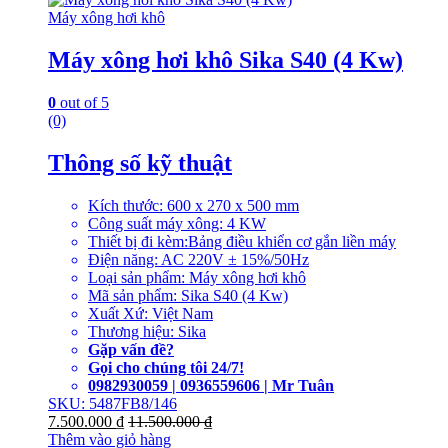
Máy xông hơi khô
Máy xông hơi khô Sika S40 (4 Kw)
0
out of 5
(0)
Thông số kỹ thuật
Kích thước: 600 x 270 x 500 mm
Công suất máy xông: 4 KW
Thiết bị đi kèm:Bảng điều khiển cơ gắn liền máy
Điện năng: AC 220V ± 15%/50Hz
Loại sản phẩm: Máy xông hơi khô
Mã sản phẩm: Sika S40 (4 Kw)
Xuất Xứ: Việt Nam
Thương hiệu: Sika
Gặp vấn đề?
Gọi cho chúng tôi 24/7!
0982930059 | 0936559606 | Mr Tuân
SKU: 5487FB8/146
7.500.000
₫
11.500.000
₫
Thêm vào giỏ hàng