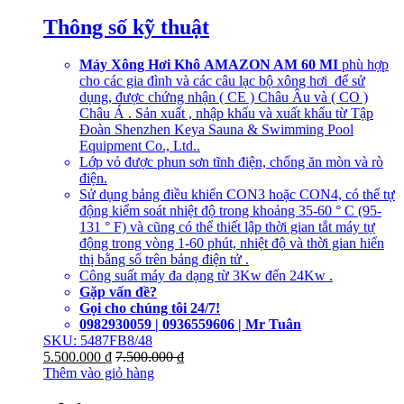
Thông số kỹ thuật
Máy Xông Hơi Khô AMAZON AM 60 MI
phù hợp
cho các gia đình và các câu lạc bộ xông hơi để sử
dụng, được chứng nhận ( CE ) Châu Âu và ( CO )
Châu Á . Sản xuất , nhập khẩu và xuất khẩu từ Tập
Đoàn Shenzhen Keya Sauna & Swimming Pool
Equipment Co., Ltd..
Lớp vỏ được phun sơn tĩnh điện, chống ăn mòn và rò
điện.
Sử dụng bảng điều khiển CON3 hoặc CON4, có thể tự
động kiểm soát nhiệt độ trong khoảng 35-60 ° C (95-
131 ° F) và cũng có thể thiết lập thời gian tắt máy tự
động trong vòng 1-60 phút, nhiệt độ và thời gian hiển
thị bằng số trên bảng điện tử .
Công suất máy đa dạng từ 3Kw đến 24Kw .
Gặp vấn đề?
Gọi cho chúng tôi 24/7!
0982930059 | 0936559606 | Mr Tuân
SKU: 5487FB8/48
5.500.000
₫
7.500.000
₫
Thêm vào giỏ hàng