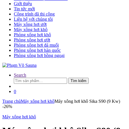
Giới thiệu
Tin tức mới
Công trình đã thi công
Liên hệ với chúng tôi
Máy xông hơi ướt
Máy xông hơi khô
Phòng xông hơi khô
Phòng xông hơi ướt
Phòng xông hơi đá muối
Phòng xông hơi hàn quốc
Phòng xông hơi hồng ngoại
Search
Tìm
Tìm kiếm
kiếm:
0
Trang chủ
Máy xông hơi khô
Máy xông hơi khô Sika S90 (9 Kw)
-
26%
Máy xông hơi khô