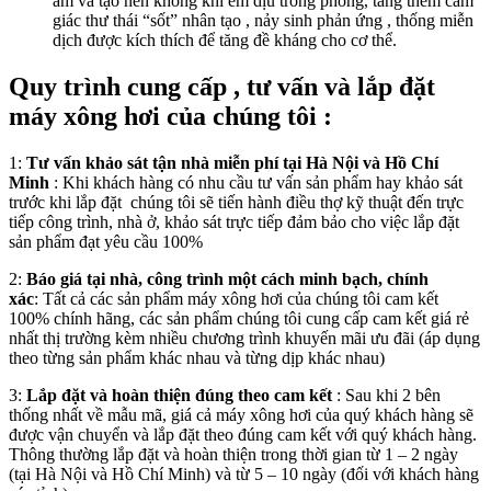
ẩm và tạo nên không khí êm dịu trong phòng, tăng thêm cảm
giác thư thái “sốt” nhân tạo , nảy sinh phản ứng , thống miễn
dịch được kích thích để tăng đề kháng cho cơ thể.
Quy trình cung cấp , tư vấn và lắp đặt
máy xông hơi của chúng tôi :
1:
Tư vấn khảo sát tận nhà miễn phí tại Hà Nội và Hồ Chí
Minh
: Khi khách hàng có nhu cầu tư vấn sản phẩm hay khảo sát
trước khi lắp đặt chúng tôi sẽ tiến hành điều thợ kỹ thuật đến trực
tiếp công trình, nhà ở, khảo sát trực tiếp đảm bảo cho việc lắp đặt
sản phẩm đạt yêu cầu 100%
2:
Báo giá tại nhà, công trình một cách minh bạch, chính
xác
: Tất cả các sản phẩm máy xông hơi của chúng tôi cam kết
100% chính hãng, các sản phẩm chúng tôi cung cấp cam kết giá rẻ
nhất thị trường kèm nhiều chương trình khuyến mãi ưu đãi (áp dụng
theo từng sản phẩm khác nhau và từng dịp khác nhau)
3:
Lắp đặt và hoàn thiện đúng theo cam kết
: Sau khi 2 bên
thống nhất về mẫu mã, giá cả máy xông hơi của quý khách hàng sẽ
được vận chuyển và lắp đặt theo đúng cam kết với quý khách hàng.
Thông thường lắp đặt và hoàn thiện trong thời gian từ 1 – 2 ngày
(tại Hà Nội và Hồ Chí Minh) và từ 5 – 10 ngày (đối với khách hàng