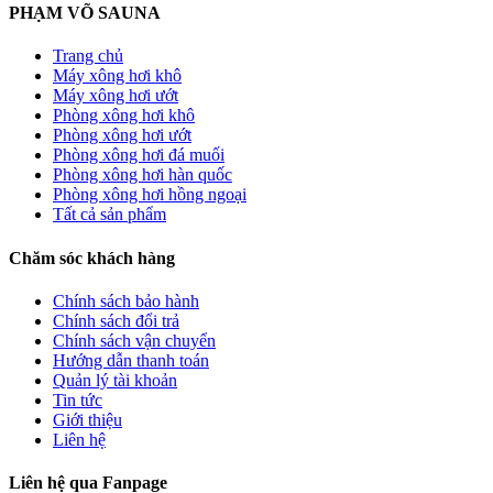
PHẠM VÕ SAUNA
Trang chủ
Máy xông hơi khô
Máy xông hơi ướt
Phòng xông hơi khô
Phòng xông hơi ướt
Phòng xông hơi đá muối
Phòng xông hơi hàn quốc
Phòng xông hơi hồng ngoại
Tất cả sản phẩm
Chăm sóc khách hàng
Chính sách bảo hành
Chính sách đổi trả
Chính sách vận chuyển
Hướng dẫn thanh toán
Quản lý tài khoản
Tin tức
Giới thiệu
Liên hệ
Liên hệ qua Fanpage