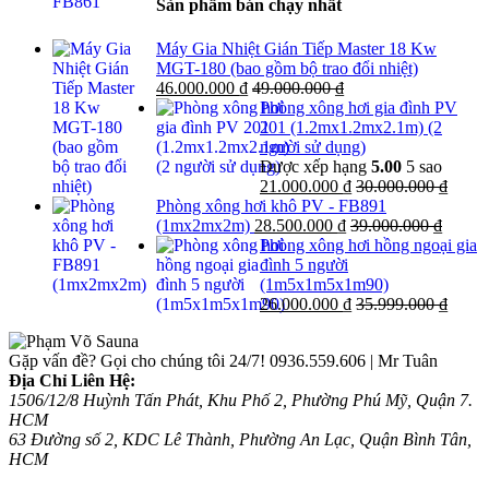
Sản phẩm bán chạy nhất
Máy Gia Nhiệt Gián Tiếp Master 18 Kw
MGT-180 (bao gồm bộ trao đổi nhiệt)
46.000.000
₫
49.000.000
₫
Phòng xông hơi gia đình PV
201 (1.2mx1.2mx2.1m) (2
người sử dụng)
Được xếp hạng
5.00
5 sao
21.000.000
₫
30.000.000
₫
Phòng xông hơi khô PV - FB891
(1mx2mx2m)
28.500.000
₫
39.000.000
₫
Phòng xông hơi hồng ngoại gia
đình 5 người
(1m5x1m5x1m90)
26.000.000
₫
35.999.000
₫
Gặp vấn đề? Gọi cho chúng tôi 24/7!
0936.559.606 | Mr Tuân
Địa Chỉ Liên Hệ:
1506/12/8 Huỳnh Tấn Phát, Khu Phố 2, Phường Phú Mỹ, Quận 7.
HCM
63 Đường số 2, KDC Lê Thành, Phường An Lạc, Quận Bình Tân,
HCM