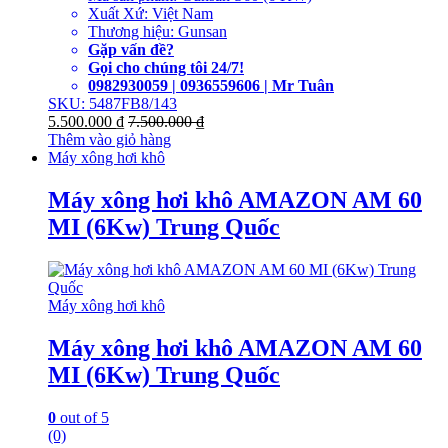
Xuất Xứ: Việt Nam
Thương hiệu: Gunsan
Gặp vấn đề?
Gọi cho chúng tôi 24/7!
0982930059 | 0936559606 | Mr Tuân
SKU: 5487FB8/143
5.500.000
₫
7.500.000
₫
Thêm vào giỏ hàng
Máy xông hơi khô
Máy xông hơi khô AMAZON AM 60
MI (6Kw) Trung Quốc
Máy xông hơi khô
Máy xông hơi khô AMAZON AM 60
MI (6Kw) Trung Quốc
0
out of 5
(0)