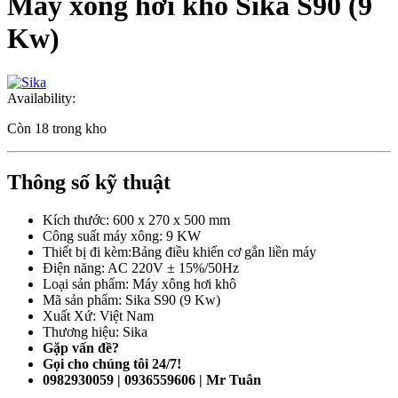
Máy xông hơi khô Sika S90 (9
Kw)
Availability:
Còn 18 trong kho
Thông số kỹ thuật
Kích thước: 600 x 270 x 500 mm
Công suất máy xông: 9 KW
Thiết bị đi kèm:Bảng điều khiển cơ gắn liền máy
Điện năng: AC 220V ± 15%/50Hz
Loại sản phẩm: Máy xông hơi khô
Mã sản phẩm: Sika S90 (9 Kw)
Xuất Xứ: Việt Nam
Thương hiệu: Sika
Gặp vấn đề?
Gọi cho chúng tôi 24/7!
0982930059 | 0936559606 | Mr Tuân