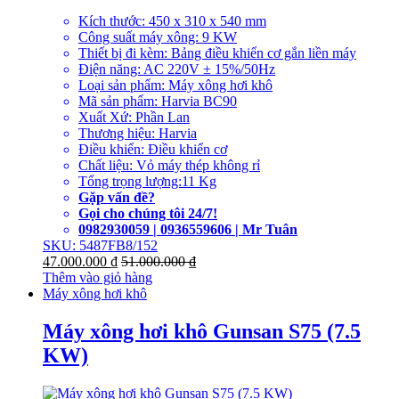
Kích thước: 450 x 310 x 540 mm
Công suất máy xông: 9 KW
Thiết bị đi kèm: Bảng điều khiển cơ gắn liền máy
Điện năng: AC 220V ± 15%/50Hz
Loại sản phẩm: Máy xông hơi khô
Mã sản phẩm: Harvia BC90
Xuất Xứ: Phần Lan
Thương hiệu: Harvia
Điều khiển: Điều khiển cơ
Chất liệu: Vỏ máy thép không rỉ
Tổng trọng lượng:11 Kg
Gặp vấn đề?
Gọi cho chúng tôi 24/7!
0982930059 | 0936559606 | Mr Tuân
SKU: 5487FB8/152
47.000.000
₫
51.000.000
₫
Thêm vào giỏ hàng
Máy xông hơi khô
Máy xông hơi khô Gunsan S75 (7.5
KW)