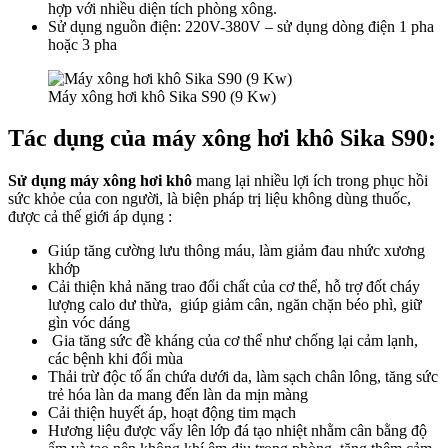
hợp với nhiều diện tích phòng xông.
Sử dụng nguồn điện: 220V-380V – sử dụng dòng điện 1 pha
hoặc 3 pha
Máy xông hơi khô Sika S90 (9 Kw)
Tác dụng của máy xông hơi khô Sika S90:
Sử dụng máy xông hơi khô
mang lại nhiều lợi ích trong phục hồi
sức khỏe của con người, là biện pháp trị liệu không dùng thuốc,
được cả thế giới áp dụng :
Giúp tăng cường lưu thông máu, làm giảm đau nhức xương
khớp
Cải thiện khả năng trao đổi chất của cơ thể, hỗ trợ đốt cháy
lượng calo dư thừa, giúp giảm cân, ngăn chặn béo phì, giữ
gìn vóc dáng
Gia tăng sức đề kháng của cơ thể như chống lại cảm lạnh,
các bệnh khi đổi mùa
Thải trừ độc tố ẩn chứa dưới da, làm sạch chân lông, tăng sức
trẻ hóa làn da mang đến làn da mịn màng
Cải thiện huyết áp, hoạt động tim mạch
Hương liệu được vẩy lên lớp đá tạo nhiệt nhằm cân bằng độ