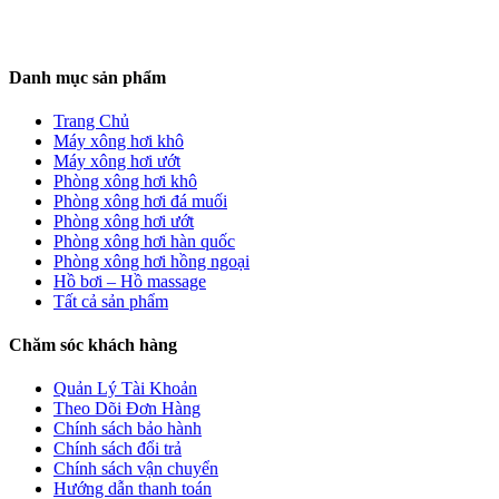
Danh mục sản phẩm
Trang Chủ
Máy xông hơi khô
Máy xông hơi ướt
Phòng xông hơi khô
Phòng xông hơi đá muối
Phòng xông hơi ướt
Phòng xông hơi hàn quốc
Phòng xông hơi hồng ngoại
Hồ bơi – Hồ massage
Tất cả sản phẩm
Chăm sóc khách hàng
Quản Lý Tài Khoản
Theo Dõi Đơn Hàng
Chính sách bảo hành
Chính sách đổi trả
Chính sách vận chuyển
Hướng dẫn thanh toán