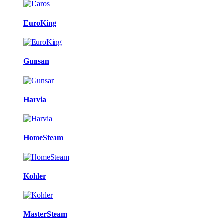
EuroKing
Gunsan
Harvia
HomeSteam
Kohler
MasterSteam