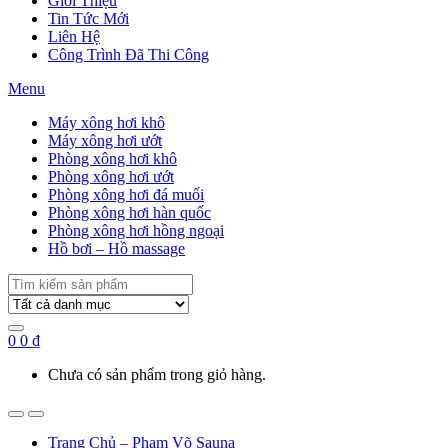
Giới Thiệu
Tin Tức Mới
Liên Hệ
Công Trình Đã Thi Công
Menu
Máy xông hơi khô
Máy xông hơi ướt
Phòng xông hơi khô
Phòng xông hơi ướt
Phòng xông hơi đá muối
Phòng xông hơi hàn quốc
Phòng xông hơi hồng ngoại
Hồ bơi – Hồ massage
Search
for:
0
0
₫
Chưa có sản phẩm trong giỏ hàng.
Trang Chủ – Phạm Võ Sauna