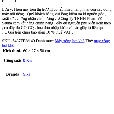
các tỉnh)
Lưu ý: Hiện nay trên thị trường có rất nhiều hàng nhái của các dòng
máy nổi tiếng . Quý khách hàng vui lòng kiểm tra kĩ nguồn gốc ,
xuất sứ , chứng nhận chất lượng …Công Ty TNHH Phạm Võ
Sauna cam kết hàng chính hãng , đầy đủ nguyên phụ kiện kèm theo
, có đầy đủ CO-CQ , hóa đơn nhập khẩu và các giấy tờ liên quan
…. Giá trên chưa bao gồm 10 % thuế VAT .
SKU:
5487FB8/149
Danh mục:
Máy xông hơi khô
Thẻ:
máy xông
hơi khô
Kích thước
60 × 27 × 50 cm
Công suất
9 Kw
Brands
Sika