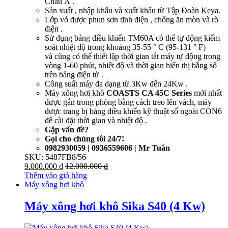
Châu Á .
Sản xuất , nhập khẩu và xuất khẩu từ Tập Đoàn Keya.
Lớp vỏ được phun sơn tĩnh điện , chống ăn mòn và rò
điện .
Sử dụng bảng điều khiển TM60A có thể tự động kiểm
soát nhiệt độ trong khoảng 35-55 ° C (95-131 ° F)
và cũng có thể thiết lập thời gian tắt máy tự động trong
vòng 1-60 phút, nhiệt độ và thời gian hiển thị bằng số
trên bảng điện tử .
Công suất máy đa dạng từ 3Kw đến 24Kw .
Máy xông hơi khô
COASTS CA 45C Series
mới nhất
được gắn trong phòng bằng cách treo lên vách, máy
được trang bị bảng điều khiển kỹ thuật số ngoài CON6
để cài đặt thời gian và nhiệt độ .
Gặp vấn đề?
Gọi cho chúng tôi 24/7!
0982930059 | 0936559606 | Mr Tuân
SKU: 5487FB8/56
9.000.000
₫
12.000.000
₫
Thêm vào giỏ hàng
Máy xông hơi khô
Máy xông hơi khô Sika S40 (4 Kw)