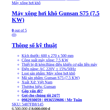
Máy xông hơi khô
Máy xông hơi khô Gunsan S75 (7.5
KW)
0
out of 5
(0)
Thông số kỹ thuật
Kích thước: 600 x 270 x 500 mm
Công suất máy xông: 7.5 KW
Thiết bị đi kèm:Bảng điều khiển cơ gắn liền máy
Điện năng: AC 220V ± 15%/50Hz
Loại sản phẩm: Máy xông hơi khô
Mã sản phẩm: Gunsan S75 (7.5 KW)
Xuất Xứ: Việt Nam
Thương hiệu: Gunsan
Gặp vấn đề?
Gọi cho chúng tôi 24/7!
0982930059 | 0936559606 | Mr Tuân
SKU: 5487FB8/145
6.500.000
₫
8.000.000
₫