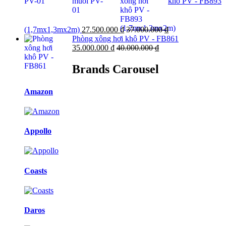
khô PV - FB893
(1,7mx1,3mx2m)
27.500.000
₫
37.000.000
₫
Phòng xông hơi khô PV - FB861
35.000.000
₫
40.000.000
₫
Brands Carousel
Amazon
Appollo
Coasts
Daros