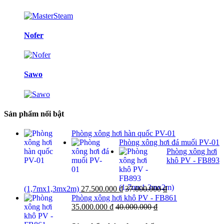
Nofer
Sawo
Sản phẩm nổi bật
Phòng xông hơi hàn quốc PV-01
Phòng xông hơi đá muối PV-01
Phòng xông hơi
khô PV - FB893
(1,7mx1,3mx2m)
27.500.000
₫
37.000.000
₫
Phòng xông hơi khô PV - FB861
35.000.000
₫
40.000.000
₫