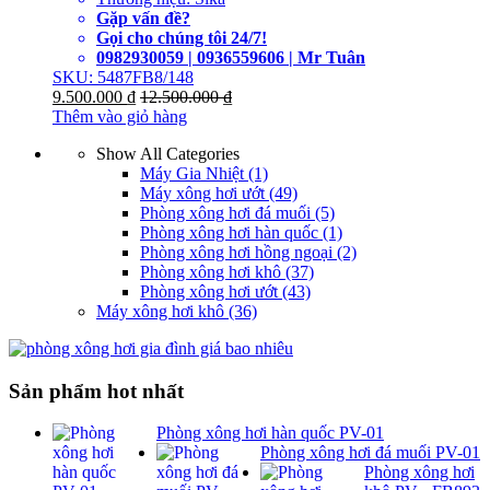
Gặp vấn đề?
Gọi cho chúng tôi 24/7!
0982930059 | 0936559606 | Mr Tuân
SKU: 5487FB8/148
9.500.000
₫
12.500.000
₫
Thêm vào giỏ hàng
Show All Categories
Máy Gia Nhiệt
(1)
Máy xông hơi ướt
(49)
Phòng xông hơi đá muối
(5)
Phòng xông hơi hàn quốc
(1)
Phòng xông hơi hồng ngoại
(2)
Phòng xông hơi khô
(37)
Phòng xông hơi ướt
(43)
Máy xông hơi khô
(36)
Sản phẩm hot nhất
Phòng xông hơi hàn quốc PV-01
Phòng xông hơi đá muối PV-01
Phòng xông hơi