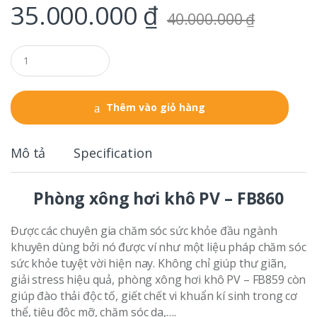
35.000.000
₫
40.000.000
₫
Q
u
a
n
t
Thêm vào giỏ hàng
i
t
y
Mô tả
Specification
Phòng xông hơi khô PV – FB860
Được các chuyên gia chăm sóc sức khỏe đầu ngành
khuyên dùng bởi nó được ví như một liệu pháp chăm sóc
sức khỏe tuyệt vời hiện nay. Không chỉ giúp thư giãn,
giải stress hiệu quả, phòng xông hơi khô PV – FB859 còn
giúp đào thải độc tố, giết chết vi khuẩn kí sinh trong cơ
thể, tiêu độc mỡ, chăm sóc da,….