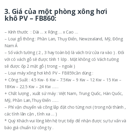
3. Giá của một phòng xông hơi
khô PV – FB860:
– Kính thước : Dài … x Rộng … x Cao …
– Loại gỗ thông : Phần Lan, Thụy Điển, Newzealand, Mỹ, Đông
Nam Á
– Số vách tường ( 2 , 3 hay toàn bộ là vách trừ cửa ra vào ) . Đối
với có vách gỗ sẽ được tính 1 lớp . Mặt không có Vách tường
sẽ được ốp 2 mặt gỗ ( trong – ngoài )
– Loại máy xông hơi khô PV – FB859cần dùng :
+ Công Suất : 4.5 Kw- 6 Kw – 7.5Kw – 9 Kw – 12 Kw – 15 Kw –
18Kw – 22.5 Kw – 24 Kw ……
+ Chất lượng , xuất sứ máy : Việt Nam, Trung Quốc, Hàn Quốc,
Mỹ, Phần Lan,Thụy Điển ……
– Phí vận chuyển và công lắp đặt cho từng nơi ( trong nội thành ,
các tỉnh lân cận , tỉnh xa … )
* Quý Khách vui lòng liên hệ trực tiếp để nhận được sự tư vấn và
báo giá chuẩn từ công ty .