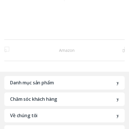
B
r
a
n
Danh mục sản phẩm
d
Chăm sóc khách hàng
s
C
Về chúng tôi
a