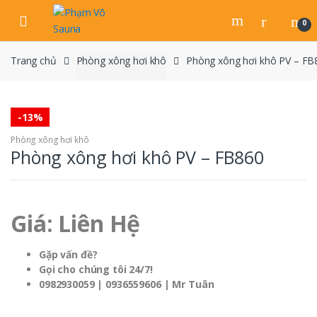
Skip
Skip
to
to
0
navigation
content
Trang chủ
Phòng xông hơi khô
Phòng xông hơi khô PV – FB
-
13%
Phòng xông hơi khô
Phòng xông hơi khô PV – FB860
Giá: Liên Hệ
Gặp vấn đề?
Gọi cho chúng tôi 24/7!
0982930059 | 0936559606 | Mr Tuân