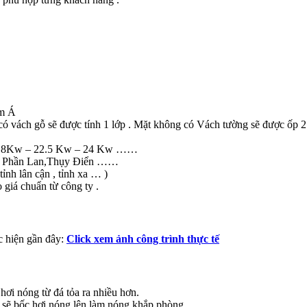
am Á
i có vách gỗ sẽ được tính 1 lớp . Mặt không có Vách tường sẽ được ốp 2 
– 18Kw – 22.5 Kw – 24 Kw ……
Mỹ, Phần Lan,Thụy Điển ……
tỉnh lân cận , tỉnh xa … )
 giá chuẩn từ công ty .
c hiện gần đây:
Click xem ảnh công trình thực tế
hơi nóng từ đá tỏa ra nhiều hơn.
ớc sẽ bốc hơi nóng lên làm nóng khắp phòng.