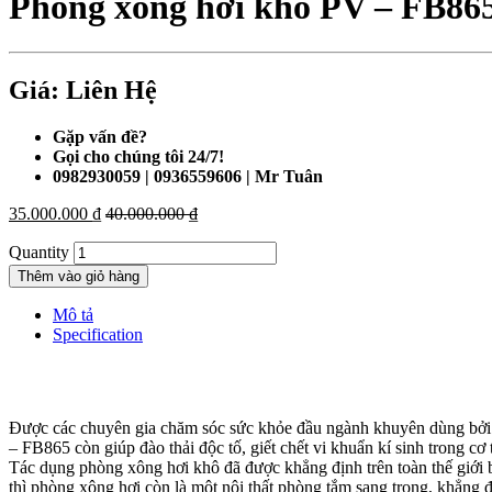
Phòng xông hơi khô PV – FB86
Giá: Liên Hệ
Gặp vấn đề?
Gọi cho chúng tôi 24/7!
0982930059 | 0936559606 | Mr Tuân
35.000.000
₫
40.000.000
₫
Quantity
Thêm vào giỏ hàng
Mô tả
Specification
Được các chuyên gia chăm sóc sức khỏe đầu ngành khuyên dùng bởi nó
– FB865 còn giúp đào thải độc tố, giết chết vi khuẩn kí sinh trong cơ
Tác dụng phòng xông hơi khô đã được khẳng định trên toàn thế giới 
thì phòng xông hơi còn là một nội thất phòng tắm sang trọng, khẳng 