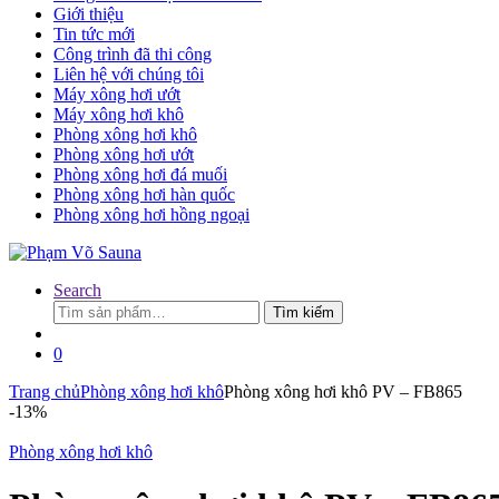
Giới thiệu
Tin tức mới
Công trình đã thi công
Liên hệ với chúng tôi
Máy xông hơi ướt
Máy xông hơi khô
Phòng xông hơi khô
Phòng xông hơi ướt
Phòng xông hơi đá muối
Phòng xông hơi hàn quốc
Phòng xông hơi hồng ngoại
Search
Tìm
Tìm kiếm
kiếm:
0
Trang chủ
Phòng xông hơi khô
Phòng xông hơi khô PV – FB865
-
13%
Phòng xông hơi khô