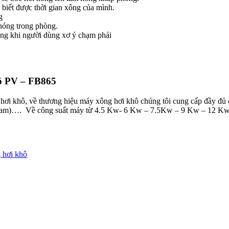
i biết được thời gian xông của mình.
g
nóng trong phòng.
ỏng khi người dùng xơ ý chạm phải
ô PV – FB865
ng hơi khô, về thương hiệu máy xông hơi khô chúng tôi cung cấp đầy đ
am)…. Về công suất máy từ 4.5 Kw- 6 Kw – 7.5Kw – 9 Kw – 12 Kw 
 hơi khô