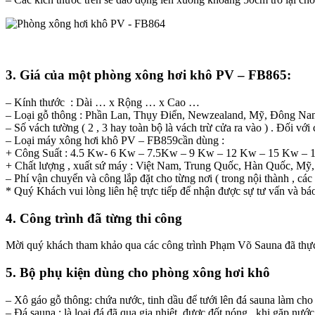
3. Giá của một phòng xông hơi khô PV – FB865:
– Kính thước : Dài … x Rộng … x Cao …
– Loại gỗ thông : Phần Lan, Thụy Điển, Newzealand, Mỹ, Đông N
– Số vách tường ( 2 , 3 hay toàn bộ là vách trừ cửa ra vào ) . Đối vớ
– Loại máy xông hơi khô PV – FB859cần dùng :
+ Công Suất : 4.5 Kw- 6 Kw – 7.5Kw – 9 Kw – 12 Kw – 15 Kw 
+ Chất lượng , xuất sứ máy : Việt Nam, Trung Quốc, Hàn Quốc, 
– Phí vận chuyển và công lắp đặt cho từng nơi ( trong nội thành , các 
* Quý Khách vui lòng liên hệ trực tiếp để nhận được sự tư vấn và báo
4. Công trình đã từng thi công
Mời quý khách tham khảo qua các công trình Phạm Võ Sauna đã thự
5. Bộ phụ kiện dùng cho phòng xông hơi khô
– Xô gáo gỗ thông: chứa nước, tinh dầu để tưới lên đá sauna làm cho 
– Đá sauna : là loại đá đã qua gia nhiệt, được đốt nóng , khi gặp nư