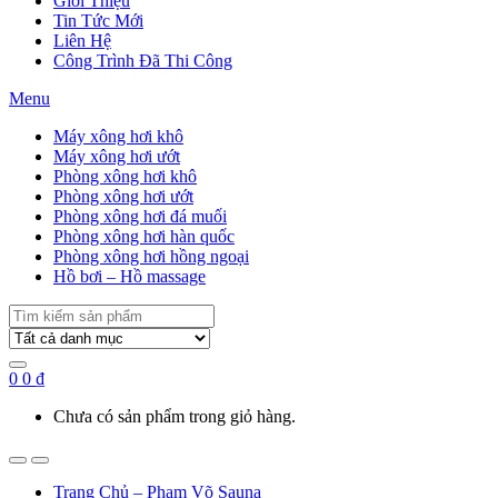
Giới Thiệu
Tin Tức Mới
Liên Hệ
Công Trình Đã Thi Công
Menu
Máy xông hơi khô
Máy xông hơi ướt
Phòng xông hơi khô
Phòng xông hơi ướt
Phòng xông hơi đá muối
Phòng xông hơi hàn quốc
Phòng xông hơi hồng ngoại
Hồ bơi – Hồ massage
Search
for:
0
0
₫
Chưa có sản phẩm trong giỏ hàng.
Trang Chủ – Phạm Võ Sauna