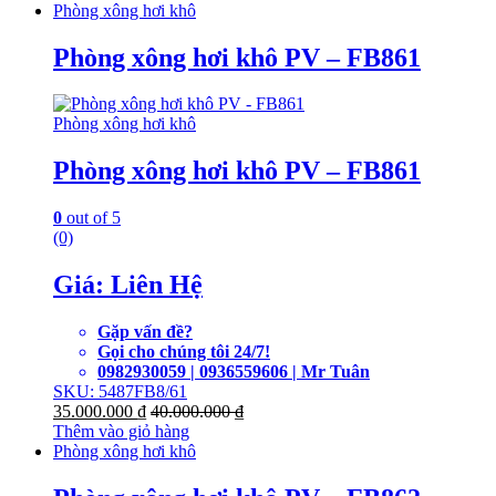
Phòng xông hơi khô
Phòng xông hơi khô PV – FB861
Phòng xông hơi khô
Phòng xông hơi khô PV – FB861
0
out of 5
(0)
Giá: Liên Hệ
Gặp vấn đề?
Gọi cho chúng tôi 24/7!
0982930059 | 0936559606 | Mr Tuân
SKU: 5487FB8/61
35.000.000
₫
40.000.000
₫
Thêm vào giỏ hàng
Phòng xông hơi khô