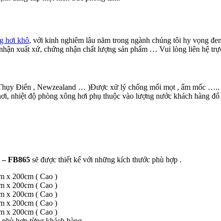
g hơi khô
, với kinh nghiêm lâu năm trong ngành chúng tôi hy vọng đem 
hận xuất xứ, chứng nhận chất lượng sản phẩm … Vui lòng liên hệ trực
Thụy Điển , Newzealand … )Được xử lý chống mối mọt , ẩm mốc ….. nê
i, nhiệt độ phòng xông hơi phụ thuộc vào lượng nước khách hàng đổ tr
V – FB865
sẽ được thiết kế với những kích thước phù hợp .
m x 200cm ( Cao )
m x 200cm ( Cao )
m x 200cm ( Cao )
m x 200cm ( Cao )
cm x 200cm ( Cao )
o phù hợp từng khách hàng .