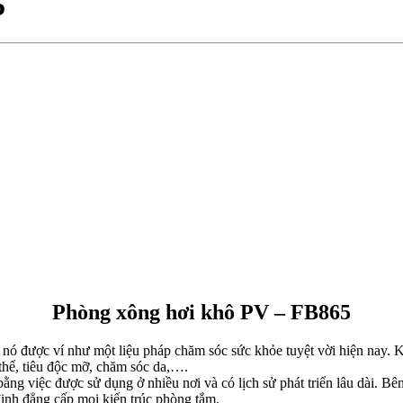
5
Phòng xông hơi khô PV – FB865
 được ví như một liệu pháp chăm sóc sức khỏe tuyệt vời hiện nay. Kh
 thể, tiêu độc mỡ, chăm sóc da,….
bằng việc được sử dụng ở nhiều nơi và có lịch sử phát triển lâu dài.
định đẳng cấp mọi kiến trúc phòng tắm.