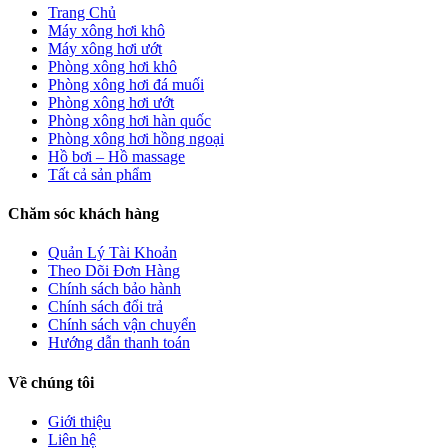
Trang Chủ
Máy xông hơi khô
Máy xông hơi ướt
Phòng xông hơi khô
Phòng xông hơi đá muối
Phòng xông hơi ướt
Phòng xông hơi hàn quốc
Phòng xông hơi hồng ngoại
Hồ bơi – Hồ massage
Tất cả sản phẩm
Chăm sóc khách hàng
Quản Lý Tài Khoản
Theo Dõi Đơn Hàng
Chính sách bảo hành
Chính sách đổi trả
Chính sách vận chuyển
Hướng dẫn thanh toán
Về chúng tôi
Giới thiệu
Liên hệ