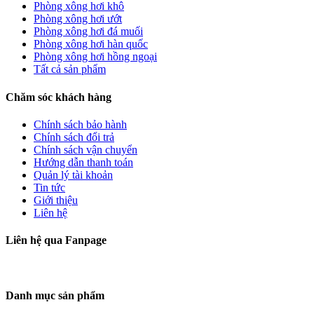
Phòng xông hơi khô
Phòng xông hơi ướt
Phòng xông hơi đá muối
Phòng xông hơi hàn quốc
Phòng xông hơi hồng ngoại
Tất cả sản phẩm
Chăm sóc khách hàng
Chính sách bảo hành
Chính sách đổi trả
Chính sách vận chuyển
Hướng dẫn thanh toán
Quản lý tài khoản
Tin tức
Giới thiệu
Liên hệ
Liên hệ qua Fanpage
Danh mục sản phẩm