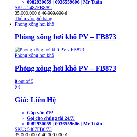
0982930059 | 0936559606 | Mr Tuân
SKU: 5487FB8/85
35.000.000
₫
40.000.000
₫
Thêm vào giỏ hàng
Phòng xông hơi khô
Phòng xông hơi khô PV – FB873
Phòng xông hơi khô
Phòng xông hơi khô PV – FB873
0
out of 5
(0)
Giá: Liên Hệ
Gặp vấn đề?
Gọi cho chúng tôi 24/7!
0982930059 | 0936559606 | Mr Tuân
SKU: 5487FB8/73
35.000.000
₫
40.000.000
₫