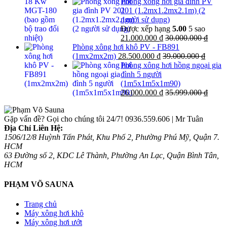
Phòng xông hơi gia đình PV
201 (1.2mx1.2mx2.1m) (2
người sử dụng)
Được xếp hạng
5.00
5 sao
21.000.000
₫
30.000.000
₫
Phòng xông hơi khô PV - FB891
(1mx2mx2m)
28.500.000
₫
39.000.000
₫
Phòng xông hơi hồng ngoại gia
đình 5 người
(1m5x1m5x1m90)
26.000.000
₫
35.999.000
₫
Gặp vấn đề? Gọi cho chúng tôi 24/7!
0936.559.606 | Mr Tuân
Địa Chỉ Liên Hệ:
1506/12/8 Huỳnh Tấn Phát, Khu Phố 2, Phường Phú Mỹ, Quận 7.
HCM
63 Đường số 2, KDC Lê Thành, Phường An Lạc, Quận Bình Tân,
HCM
PHẠM VÕ SAUNA
Trang chủ
Máy xông hơi khô
Máy xông hơi ướt