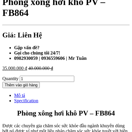
Phòng xông hơi khô PV –
FB864
Giá: Liên Hệ
Gặp vấn đề?
Gọi cho chúng tôi 24/7!
0982930059 | 0936559606 | Mr Tuân
35.000.000
₫
40.000.000
₫
Quantity
Thêm vào giỏ hàng
Mô tả
Specification
Phòng xông hơi khô PV – FB864
Được các chuyên gia chăm sóc sức khỏe đầu ngành khuyên dùng
bởi nó được ví như một liệu pháp chăm sóc sức khỏe tuyệt vời hiện