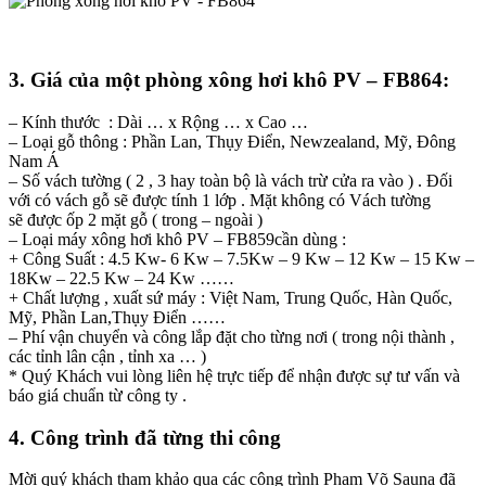
3. Giá của một phòng xông hơi khô PV – FB864:
– Kính thước : Dài … x Rộng … x Cao …
– Loại gỗ thông : Phần Lan, Thụy Điển, Newzealand, Mỹ, Đông
Nam Á
– Số vách tường ( 2 , 3 hay toàn bộ là vách trừ cửa ra vào ) . Đối
với có vách gỗ sẽ được tính 1 lớp . Mặt không có Vách tường
sẽ được ốp 2 mặt gỗ ( trong – ngoài )
– Loại máy xông hơi khô PV – FB859cần dùng :
+ Công Suất : 4.5 Kw- 6 Kw – 7.5Kw – 9 Kw – 12 Kw – 15 Kw –
18Kw – 22.5 Kw – 24 Kw ……
+ Chất lượng , xuất sứ máy : Việt Nam, Trung Quốc, Hàn Quốc,
Mỹ, Phần Lan,Thụy Điển ……
– Phí vận chuyển và công lắp đặt cho từng nơi ( trong nội thành ,
các tỉnh lân cận , tỉnh xa … )
* Quý Khách vui lòng liên hệ trực tiếp để nhận được sự tư vấn và
báo giá chuẩn từ công ty .
4. Công trình đã từng thi công
Mời quý khách tham khảo qua các công trình Phạm Võ Sauna đã