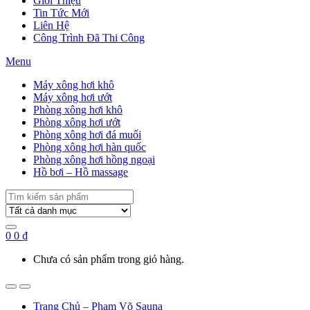
Giới Thiệu
Tin Tức Mới
Liên Hệ
Công Trình Đã Thi Công
Menu
Máy xông hơi khô
Máy xông hơi ướt
Phòng xông hơi khô
Phòng xông hơi ướt
Phòng xông hơi đá muối
Phòng xông hơi hàn quốc
Phòng xông hơi hồng ngoại
Hồ bơi – Hồ massage
Search
for:
0
0
₫
Chưa có sản phẩm trong giỏ hàng.
Trang Chủ – Phạm Võ Sauna