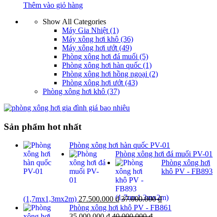
Thêm vào giỏ hàng
Show All Categories
Máy Gia Nhiệt
(1)
Máy xông hơi khô
(36)
Máy xông hơi ướt
(49)
Phòng xông hơi đá muối
(5)
Phòng xông hơi hàn quốc
(1)
Phòng xông hơi hồng ngoại
(2)
Phòng xông hơi ướt
(43)
Phòng xông hơi khô
(37)
Sản phẩm hot nhất
Phòng xông hơi hàn quốc PV-01
Phòng xông hơi đá muối PV-01
Phòng xông hơi
khô PV - FB893
(1,7mx1,3mx2m)
27.500.000
₫
37.000.000
₫
Phòng xông hơi khô PV - FB861
35.000.000
₫
40.000.000
₫