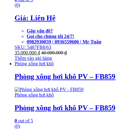
(0)
Giá: Liên Hệ
Gặp vấn đề?
Gọi cho chúng tôi 24/7!
0982930059 | 0936559606 | Mr Tuân
SKU: 5487FB8/63
35.000.000
₫
40.000.000
₫
Thêm vào giỏ hàng
Phòng xông hơi khô
Phòng xông hơi khô PV – FB859
Phòng xông hơi khô
Phòng xông hơi khô PV – FB859
0
out of 5
(0)