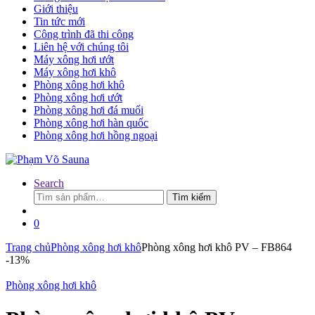
Giới thiệu
Tin tức mới
Công trình đã thi công
Liên hệ với chúng tôi
Máy xông hơi ướt
Máy xông hơi khô
Phòng xông hơi khô
Phòng xông hơi ướt
Phòng xông hơi đá muối
Phòng xông hơi hàn quốc
Phòng xông hơi hồng ngoại
Search
Tìm
Tìm kiếm
kiếm:
0
Trang chủ
Phòng xông hơi khô
Phòng xông hơi khô PV – FB864
-
13%
Phòng xông hơi khô