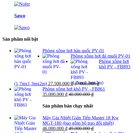
Sawo
Sản phẩm nổi bật
Phòng xông hơi hàn quốc PV-01
Phòng xông hơi đá muối PV-01
Phòng xông hơi
khô PV - FB893
(1,7mx1,3mx2m)
27.500.000
₫
37.000.000
₫
Phòng xông hơi khô PV - FB861
35.000.000
₫
40.000.000
₫
Sản phẩm bán chạy nhất
Máy Gia Nhiệt Gián Tiếp Master 18 Kw
MGT-180 (bao gồm bộ trao đổi nhiệt)
46.000.000
₫
49.000.000
₫