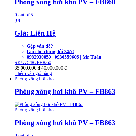
Phòng xông hơi khô PV – FB860
0
out of 5
(0)
Giá: Liên Hệ
Gặp vấn đề?
Gọi cho chúng tôi 24/7!
0982930059 | 0936559606 | Mr Tuân
SKU: 5487FB8/60
35.000.000
₫
40.000.000
₫
Thêm vào giỏ hàng
Phòng xông hơi khô
Phòng xông hơi khô PV – FB863
Phòng xông hơi khô
Phòng xông hơi khô PV – FB863
0
out of 5