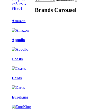
Brands Carousel
Amazon
Appollo
Coasts
Daros
EuroKing