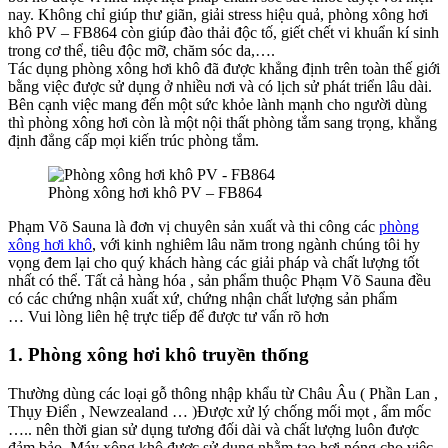
nay. Không chỉ giúp thư giãn, giải stress hiệu quả, phòng xông hơi
khô PV – FB864 còn giúp đào thải độc tố, giết chết vi khuẩn kí sinh
trong cơ thể, tiêu độc mỡ, chăm sóc da,….
Tác dụng phòng xông hơi khô đã được khẳng định trên toàn thế giới
bằng việc được sử dụng ở nhiều nơi và có lịch sử phát triển lâu dài.
Bên cạnh việc mang đến một sức khỏe lành mạnh cho người dùng
thì phòng xông hơi còn là một nội thất phòng tắm sang trọng, khẳng
định đẳng cấp mọi kiến trúc phòng tắm.
Phòng xông hơi khô PV – FB864
Phạm Võ Sauna là đơn vị chuyên sản xuất và thi công các
phòng
xông hơi khô
, với kinh nghiêm lâu năm trong ngành chúng tôi hy
vọng đem lại cho quý khách hàng các giải pháp và chất lượng tốt
nhất có thể. Tất cả hàng hóa , sản phẩm thuộc Phạm Võ Sauna đều
có các chứng nhận xuất xứ, chứng nhận chất lượng sản phẩm
… Vui lòng liên hệ trực tiếp để được tư vấn rõ hơn
1. Phòng xông hơi khô truyền thống
Thường dùng các loại gỗ thông nhập khẩu từ Châu Âu ( Phần Lan ,
Thụy Điển , Newzealand … )Được xử lý chống mối mọt , ẩm mốc
….. nên thời gian sử dụng tương đối dài và chất lượng luôn được
đảm bảo. Máy xông khô được sử dụng nhằm tạo hơi nóng cho việc