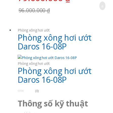
Ghế ngồi: 01
96.000.000
₫
Áp lực thường: 0,2 ÷ 0,4 MPA
Lưu lượng nước: 0,3 ÷ 0,8l/s
Đường cấp nước: Ø 15; Đường thoát: Ø42 ÷ Ø48
Gặp vấn đề?
Phòng xông hơi ướt
Gọi cho chúng tôi 24/7!
Phòng xông hơi ướt
0982930059 | 0936559606 | Mr Tuân
Daros 16-08P
Phòng xông hơi ướt
Phòng xông hơi ướt
Daros 16-08P
(0)
0
o
Thông số kỹ thuật
u
t
o
f