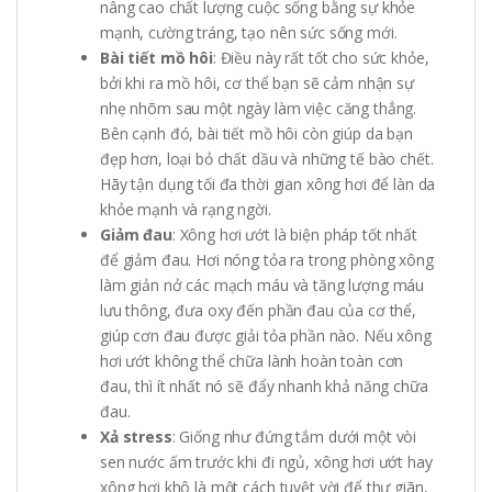
nâng cao chất lượng cuộc sống bằng sự khỏe
mạnh, cường tráng, tạo nên sức sống mới.
Bài tiết mồ hôi
: Điều này rất tốt cho sức khỏe,
bởi khi ra mồ hôi, cơ thể bạn sẽ cảm nhận sự
nhẹ nhõm sau một ngày làm việc căng thẳng.
Bên cạnh đó, bài tiết mồ hôi còn giúp da bạn
đẹp hơn, loại bỏ chất dầu và những tế bào chết.
Hãy tận dụng tối đa thời gian xông hơi để làn da
khỏe mạnh và rạng ngời.
Giảm đau
: Xông hơi ướt là biện pháp tốt nhất
để giảm đau. Hơi nóng tỏa ra trong phòng xông
làm giản nở các mạch máu và tăng lượng máu
lưu thông, đưa oxy đến phần đau của cơ thể,
giúp cơn đau được giải tỏa phần nào. Nếu xông
hơi ướt không thể chữa lành hoàn toàn cơn
đau, thì ít nhất nó sẽ đẩy nhanh khả năng chữa
đau.
Xả stress
: Giống như đứng tắm dưới một vòi
sen nước ấm trước khi đi ngủ, xông hơi ướt hay
xông hơi khô là một cách tuyệt vời để thư giãn,