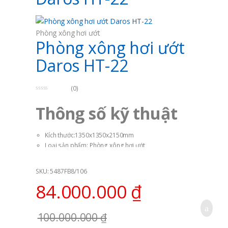
Phòng xông hơi ướt
Phòng xông hơi ướt
Daros HT-22
(0)
0
o
Thông số kỹ thuật
u
t
o
f
5
Kích thước:1350x1350x2150mm
Loại sản phẩm: Phòng xông hơi ướt
Mã sản phẩm: Daros HT-22
Màu sắn kính: Trong suốt
SKU: 5487FB8/106
Nguồn điện: 220-230V/50Hz
84.000.000
₫
Áp lực thường: 0,2 ÷ 0,4 MPA
Lưu lượng nước: 0,3 ÷ 0,8l/s
Đường cấp nước: Ø 15; Đường thoát: Ø42 ÷ Ø48
100.000.000
₫
Xuất Xứ: Hàn Quốc
Thương hiệu: Daros