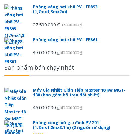
o
Phòng xông hơi khô PV - FB893
(1,7mx1,3mx2m)
u
s
27.500.000
₫
37.000.000
₫
e
Phòng xông hơi khô PV - FB861
l
35.000.000
₫
40.000.000
₫
Sản phẩm bán chạy nhất
Máy Gia Nhiệt Gián Tiếp Master 18 Kw MGT-
180 (bao gồm bộ trao đổi nhiệt)
46.000.000
₫
49.000.000
₫
Phòng xông hơi gia đình PV 201
(1.2mx1.2mx2.1m) (2 người sử dụng)