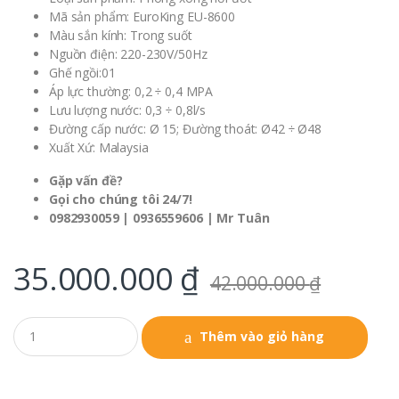
Mã sản phẩm: EuroKing EU-8600
Màu sắn kính: Trong suốt
Nguồn điện: 220-230V/50Hz
Ghế ngồi:01
Áp lực thường: 0,2 ÷ 0,4 MPA
Lưu lượng nước: 0,3 ÷ 0,8l/s
Đường cấp nước: Ø 15; Đường thoát: Ø42 ÷ Ø48
Xuất Xứ: Malaysia
Gặp vấn đề?
Gọi cho chúng tôi 24/7!
0982930059 | 0936559606 | Mr Tuân
35.000.000
₫
42.000.000
₫
Q
Thêm vào giỏ hàng
u
a
n
t