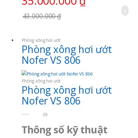
35.000.000
₫
Màu sắn kính: Trong suốt
Nguồn điện: 220-230V/50Hz
43.000.000
₫
Ghế ngồi:01
Áp lực thường: 0,2 ÷ 0,4 MPA
Lưu lượng nước: 0,3 ÷ 0,8l/s
Đường cấp nước: Ø 15; Đường thoát: Ø42 ÷ Ø48
Phòng xông hơi ướt
Xuất Xứ: Malaysia
Phòng xông hơi ướt
Gặp vấn đề?
Gọi cho chúng tôi 24/7!
Nofer VS 806
0982930059 | 0936559606 | Mr Tuân
Phòng xông hơi ướt
Phòng xông hơi ướt
Nofer VS 806
(0)
0
o
Thông số kỹ thuật
u
t
o