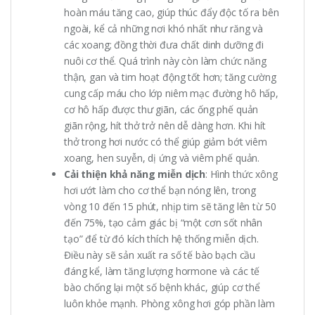
hoàn máu tăng cao, giúp thúc đẩy độc tố ra bên
ngoài, kể cả những nơi khó nhất như răng và
các xoang; đồng thời đưa chất dinh dưỡng đi
nuôi cơ thể. Quá trình này còn làm chức năng
thận, gan và tim hoạt động tốt hơn; tăng cường
cung cấp máu cho lớp niêm mạc đường hô hấp,
cơ hô hấp được thư giãn, các ống phế quản
giãn rộng, hít thở trở nên dễ dàng hơn. Khi hít
thở trong hơi nước có thể giúp giảm bớt viêm
xoang, hen suyễn, dị ứng và viêm phế quản.
Cải thiện khả năng miễn dịch
: Hình thức xông
hơi ướt làm cho cơ thể bạn nóng lên, trong
vòng 10 đến 15 phút, nhịp tim sẽ tăng lên từ 50
đến 75%, tạo cảm giác bị “một cơn sốt nhân
tạo” để từ đó kích thích hệ thống miễn dịch.
Điều này sẽ sản xuất ra số tế bào bạch cầu
đáng kể, làm tăng lượng hormone và các tế
bào chống lại một số bệnh khác, giúp cơ thể
luôn khỏe mạnh. Phòng xông hơi góp phần làm