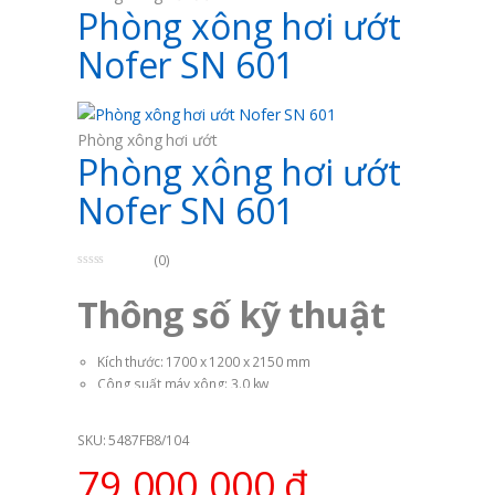
Phòng xông hơi ướt
Nofer SN 601
Phòng xông hơi ướt
Phòng xông hơi ướt
Nofer SN 601
(0)
0
o
Thông số kỹ thuật
u
t
o
f
5
Kích thước: 1700 x 1200 x 2150 mm
Công suất máy xông: 3.0 kw
Số người sử dụng: 1 người sử dụng
Loại sản phẩm: Phòng xông hơi ướt kết hợp khô
SKU: 5487FB8/104
Mã sản phẩm: Nofer SN 601
79.000.000
₫
Màu sắn kính: Trong suốt
Nguồn điện: 220-230V/50Hz