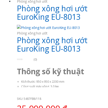
Phòng xông hơi ướt
Phòng xông hơi ướt
EuroKing EU-8013
Phòng xông hơi ướt
Phòng xông hơi ướt
EuroKing EU-8013
(0)
0
o
Thông số kỹ thuật
u
t
o
f
5
Kích thước: 950 x 950 x 2200 mm
Công suất máy xông: 3.0 kw
Thiết bị đi kèm: Quạt thông gió, Loa, Đèn trần, Đèn trang trí,
…
SKU: 5487FB8/118
Loại sản phẩm: Phòng xông hơi ướt
Mã sản phẩm: EuroKing EU-8013