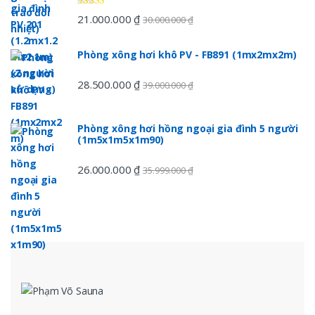
Được xếp
21.000.000
₫
30.000.000
₫
hạng
5.00
5
sao
Phòng xông hơi khô PV - FB891 (1mx2mx2m)
28.500.000
₫
39.000.000
₫
Phòng xông hơi hồng ngoại gia đình 5 người
(1m5x1m5x1m90)
26.000.000
₫
35.999.000
₫