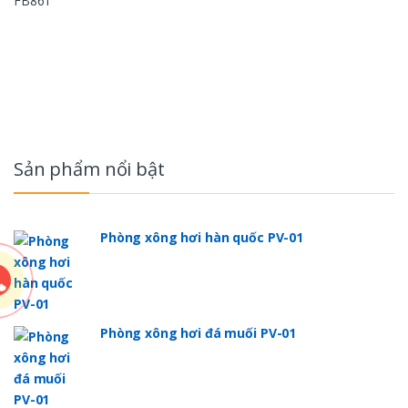
B
r
a
Sản phẩm nổi bật
n
d
Phòng xông hơi hàn quốc PV-01
s
C
Phòng xông hơi đá muối PV-01
a
r