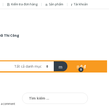
Kiểm tra đơn hàng
Sản phẩm
Tài khoản
Đã Thi Công
0
₫
0
Tìm
kiếm
cho:
e a comment