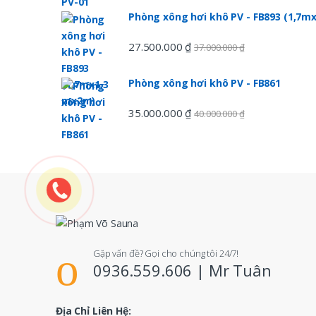
o
Phòng xông hơi khô PV - FB893 (1,7
u
27.500.000
₫
37.000.000
₫
s
e
Phòng xông hơi khô PV - FB861
l
35.000.000
₫
40.000.000
₫
Gặp vấn đề? Gọi cho chúng tôi 24/7!
0936.559.606 | Mr Tuân
Địa Chỉ Liên Hệ: