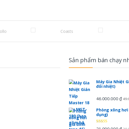
Sản phẩm bán chạy n
Máy Gia Nhiệt G
đổi nhiệt)
46.000.000
₫
49.
Phòng xông hơi 
dụng)
Được xếp
21.000.000
₫