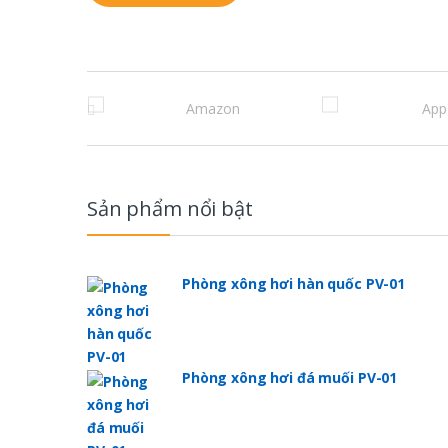
B
r
a
n
Sản phẩm nổi bật
d
s
Phòng xông hơi hàn quốc PV-01
C
a
Phòng xông hơi đá muối PV-01
r