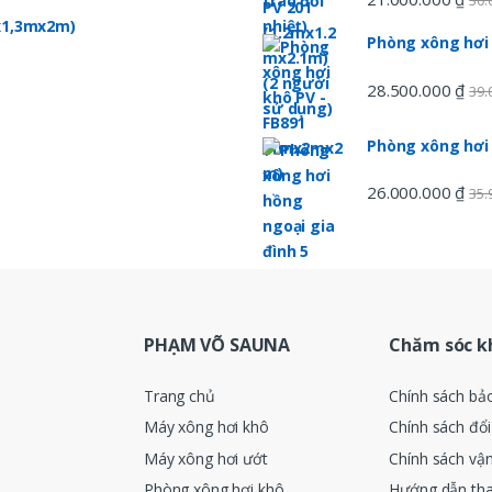
30.
hạng
5.00
5
mx1,3mx2m)
sao
Phòng xông hơi
28.500.000
₫
39.
Phòng xông hơi
26.000.000
₫
35.
PHẠM VÕ SAUNA
Chăm sóc k
Trang chủ
Chính sách bả
Máy xông hơi khô
Chính sách đổi
Máy xông hơi ướt
Chính sách vậ
Phòng xông hơi khô
Hướng dẫn th