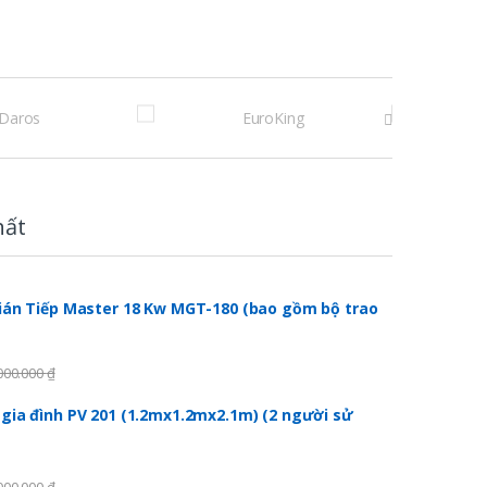
hất
ián Tiếp Master 18 Kw MGT-180 (bao gồm bộ trao
000.000
₫
gia đình PV 201 (1.2mx1.2mx2.1m) (2 người sử