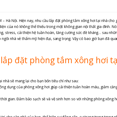
M – Hà Nội. Hiện nay, nhu cầu lắp đặt phòng tắm xông hơi tại nhà cho g
iện của nó không thể thiếu trong một không gian nội thất gia đình. Nó
g, stress, cải thiện hệ tuần hoàn, tăng cường sức đề kháng… sau nhữ
ho ngôi nhà vẻ thẩm mỹ hiện đại, sang trọng. Vậy có bao giờ bạn đã qu
c lắp đặt phòng tắm xông hơi tạ
i nhà sẽ mang lại cho bạn bốn tiêu chí như sau:
công dụng của phòng xông hơi giúp cải thiện tuần hoàn máu, giảm căn
í, thời gian. Đảm bảo sạch sẽ và vệ sinh hơn so với những phòng xông 
trị cho căn nhà của bạn, thể hiện sự đẳng cấp, sự trang trọng trong 