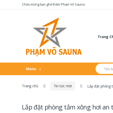
Skip
Skip
Chào mừng bạn ghé thăm Phạm Võ Sauna
to
to
navigation
content
Trang C
Search
Menu
for:
Trang chủ
Tin tức mới
Lắp đặt phòng t
Lắp đặt phòng tắm xông hơi an t