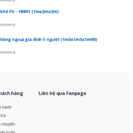
000.000
₫
 khô PV - FB891 (1mx2mx2m)
000.000
₫
 hồng ngoại gia đình 5 người (1m5x1m5x1m90)
999.000
₫
hách hàng
Liên hệ qua Fanpage
o hành
 trả
n chuyển
anh toán