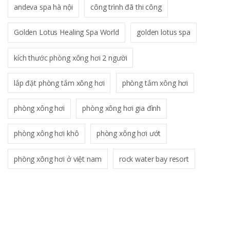
andeva spa hà nội
công trình đã thi công
Golden Lotus Healing Spa World
golden lotus spa
kích thước phòng xông hơi 2 người
lắp đặt phòng tắm xông hơi
phòng tắm xông hơi
phòng xông hơi
phòng xông hơi gia đình
phòng xông hơi khô
phòng xông hơi ướt
phòng xông hơi ở việt nam
rock water bay resort
B