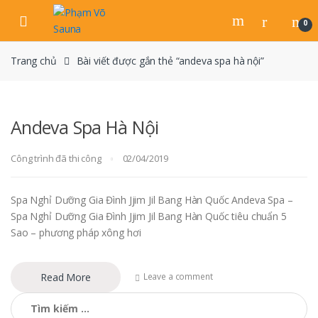
Skip
Skip
to
to
0
navigation
content
Trang chủ
Bài viết được gắn thẻ “andeva spa hà nội”
Andeva Spa Hà Nội
Công trình đã thi công
02/04/2019
Spa Nghỉ Dưỡng Gia Đình Jjim Jil Bang Hàn Quốc Andeva Spa –
Spa Nghỉ Dưỡng Gia Đình Jjim Jil Bang Hàn Quốc tiêu chuẩn 5
Sao – phương pháp xông hơi
Read More
Leave a comment
Tìm
kiếm