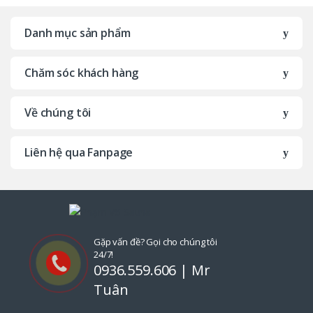
r
Danh mục sản phẩm
a
Chăm sóc khách hàng
n
d
Về chúng tôi
s
Liên hệ qua Fanpage
C
a
r
o
Gặp vấn đề? Gọi cho chúng tôi
24/7!
0936.559.606 | Mr
u
Tuân
s