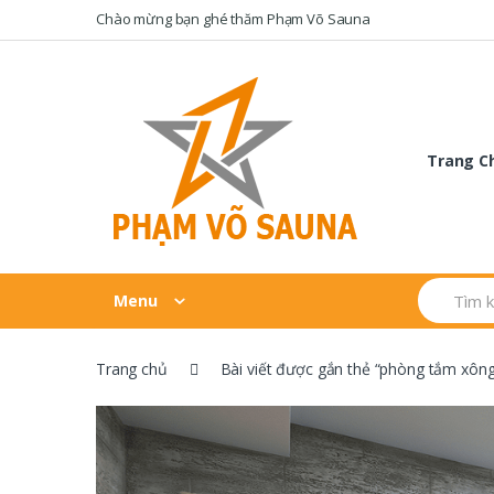
Skip
Skip
Chào mừng bạn ghé thăm Phạm Võ Sauna
to
to
navigation
content
Trang C
Search
Menu
for:
Trang chủ
Bài viết được gắn thẻ “phòng tắm xông