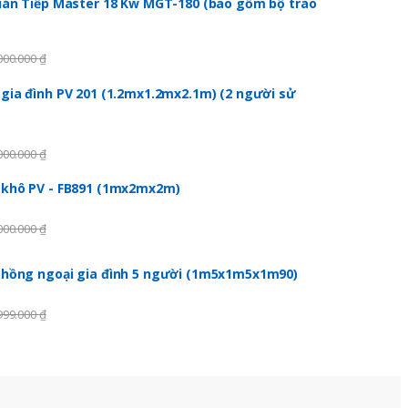
ián Tiếp Master 18 Kw MGT-180 (bao gồm bộ trao
000.000
₫
gia đình PV 201 (1.2mx1.2mx2.1m) (2 người sử
000.000
₫
 khô PV - FB891 (1mx2mx2m)
000.000
₫
 hồng ngoại gia đình 5 người (1m5x1m5x1m90)
999.000
₫