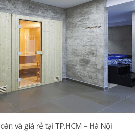
oàn và giá rẻ tại TP.HCM – Hà Nội