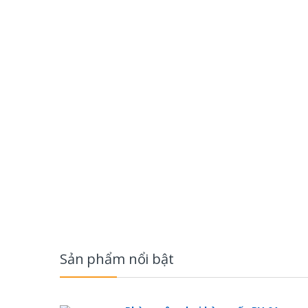
B
r
Sản phẩm nổi bật
a