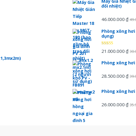
Máy Gia Nhiệt G
đổi nhiệt)
46.000.000
₫
49.
Phòng xông hơi 
dụng)
Được xếp
21.000.000
₫
30.
hạng
5.00
5
mx1,3mx2m)
sao
Phòng xông hơi
28.500.000
₫
39.
Phòng xông hơi
26.000.000
₫
35.