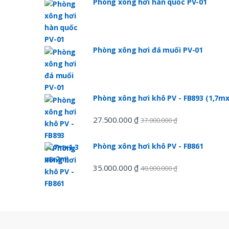
n
Phòng xông hơi hàn quốc PV-01
d
s
Phòng xông hơi đá muối PV-01
C
a
Phòng xông hơi khô PV - FB893 (1,7
r
27.500.000
₫
37.000.000
₫
o
u
Phòng xông hơi khô PV - FB861
s
35.000.000
₫
40.000.000
₫
e
l