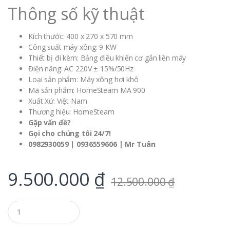
Thông số kỹ thuật
Kích thước: 400 x 270 x 570 mm
Công suất máy xông: 9 KW
Thiết bị đi kèm: Bảng điều khiển cơ gắn liền máy
Điện năng: AC 220V ± 15%/50Hz
Loại sản phẩm: Máy xông hơi khô
Mã sản phẩm: HomeSteam MA 900
Xuất Xứ: Việt Nam
Thương hiệu: HomeSteam
Gặp vấn đề?
Gọi cho chúng tôi 24/7!
0982930059 | 0936559606 | Mr Tuân
9.500.000
₫
12.500.000
₫
Q
u
a