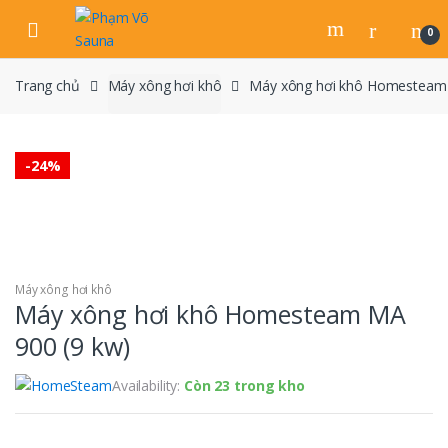
Skip
Skip
to
to
0
navigation
content
Trang chủ
Máy xông hơi khô
Máy xông hơi khô Homesteam 
-
24%
Máy xông hơi khô
Máy xông hơi khô Homesteam MA
900 (9 kw)
Availability:
Còn 23 trong kho