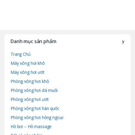
B
r
Danh mục sản phẩm
a
Trang Chủ
n
Máy xông hơi khô
d
Máy xông hơi ướt
Phòng xông hơi khô
s
Phòng xông hơi đá muối
C
Phòng xông hơi ướt
a
Phòng xông hơi hàn quốc
Phòng xông hơi hồng ngoại
r
Hồ bơi – Hồ massage
o