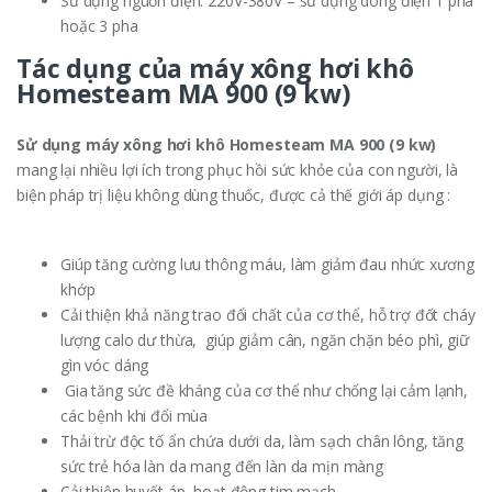
Sử dụng nguồn điện: 220V-380V – sử dụng dòng điện 1 pha
hoặc 3 pha
Tác dụng của máy xông hơi khô
Homesteam MA 900 (9 kw)
Sử dụng máy xông hơi khô Homesteam MA 900 (9 kw)
mang lại nhiều lợi ích trong phục hồi sức khỏe của con người, là
biện pháp trị liệu không dùng thuốc, được cả thế giới áp dụng :
Giúp tăng cường lưu thông máu, làm giảm đau nhức xương
khớp
Cải thiện khả năng trao đổi chất của cơ thể, hỗ trợ đốt cháy
lượng calo dư thừa, giúp giảm cân, ngăn chặn béo phì, giữ
gìn vóc dáng
Gia tăng sức đề kháng của cơ thể như chống lại cảm lạnh,
các bệnh khi đổi mùa
Thải trừ độc tố ẩn chứa dưới da, làm sạch chân lông, tăng
sức trẻ hóa làn da mang đến làn da mịn màng
Cải thiện huyết áp, hoạt động tim mạch